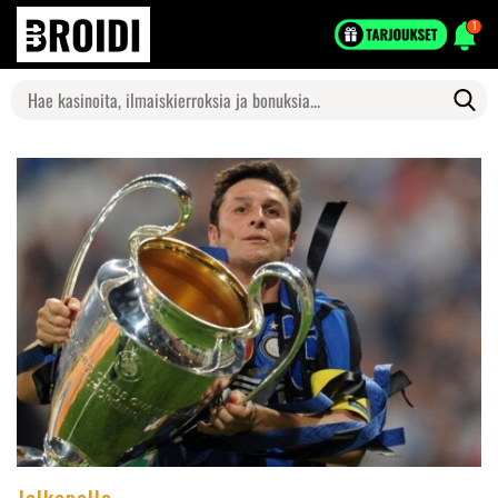
1
Search
for:
Jalkapallo