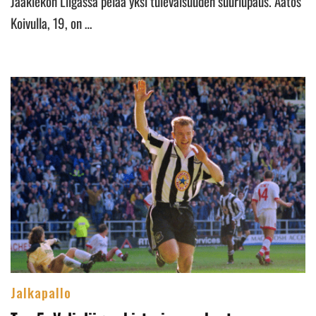
Jääkiekon Liigassa pelaa yksi tulevaisuuden suurlupaus. Aatos
Koivulla, 19, on …
Jalkapallo