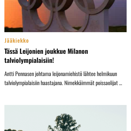
Jääkiekko
Tässä Leijonien joukkue Milanon
talviolympialaisiin!
Antti Pennasen johtama leijonamiehistö lähtee helmikuun
talviolympialaisiin haastajana. Nimekkäimmät poissaolijat …