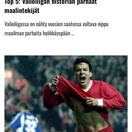
Top 5: Valioliigan historian parhaat
maalintekijät
Valioliigassa on nähty vuosien saatossa valtava nippu
maailman parhaita hyökkäyspään …