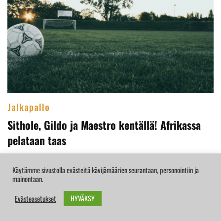
Jalkapallo
Sithole, Gildo ja Maestro kentällä! Afrikassa
pelataan taas
Broidin yksi suosikkiturnauksista on jalkapallon Afrikan-
Käytämme sivustolla evästeitä kävijämäärien seurantaan, personointiin ja
mestaruuskilpailut (AFCON). Joka vuosi sitä …
mainontaan.
HYVÄKSY
Evästeasetukset