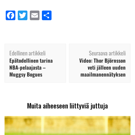
Facebook
Twitter
Email
Share
Artikkelien
Edellinen artikkeli
Seuraava artikkeli
selaus
Epätodellinen tarina
Video: Thor Björnsson
NBA-pelaajasta –
veti jälleen uuden
Muggsy Bogues
maailmanennätyksen
Muita aiheeseen liittyviä juttuja