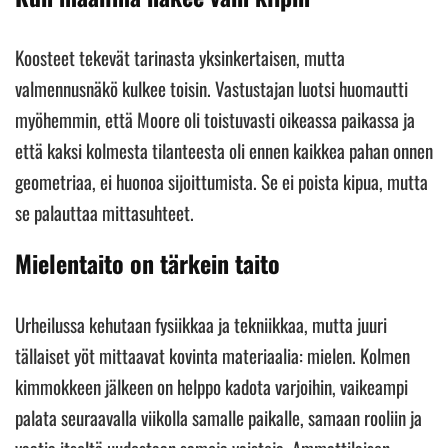
Koosteet tekevät tarinasta yksinkertaisen, mutta
valmennusnäkö kulkee toisin. Vastustajan luotsi huomautti
myöhemmin, että Moore oli toistuvasti oikeassa paikassa ja
että kaksi kolmesta tilanteesta oli ennen kaikkea pahan onnen
geometriaa, ei huonoa sijoittumista. Se ei poista kipua, mutta
se palauttaa mittasuhteet.
Mielentaito on tärkein taito
Urheilussa kehutaan fysiikkaa ja tekniikkaa, mutta juuri
tällaiset yöt mittaavat kovinta materiaalia: mielen. Kolmen
kimmokkeen jälkeen on helppo kadota varjoihin, vaikeampi
palata seuraavalla viikolla samalle paikalle, samaan rooliin ja