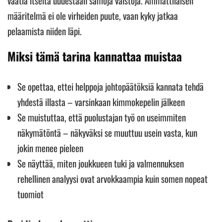
vaatia itseltä uudestaan samoja vaistoja. Ammattilaisen
määritelmä ei ole virheiden puute, vaan kyky jatkaa
pelaamista niiden läpi.
Miksi tämä tarina kannattaa muistaa
Se opettaa, ettei helppoja johtopäätöksiä kannata tehdä
yhdestä illasta – varsinkaan kimmokepelin jälkeen
Se muistuttaa, että puolustajan työ on useimmiten
näkymätöntä – näkyväksi se muuttuu usein vasta, kun
jokin menee pieleen
Se näyttää, miten joukkueen tuki ja valmennuksen
rehellinen analyysi ovat arvokkaampia kuin somen nopeat
tuomiot