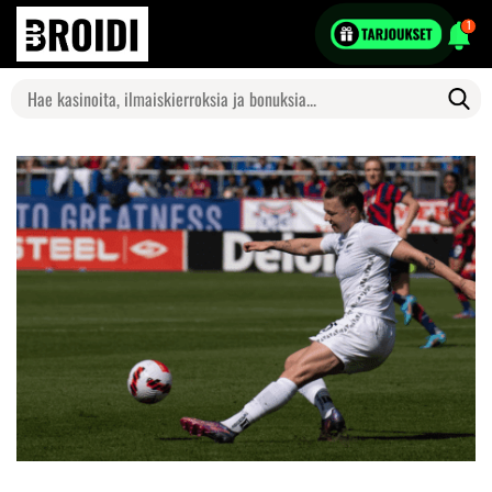
1
Search
for: