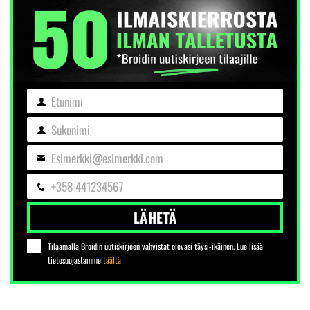
Etunimi
Etunimi
Sukunimi
Sukunimi
Esimerkki@esimerkki.com
Sähköposti
+358 441234567
Puhelin
LÄHETÄ
Tilaamalla Broidin uutiskirjeen vahvistat olevasi täysi-ikäinen. Lue lisää
tietosuojastamme
täältä