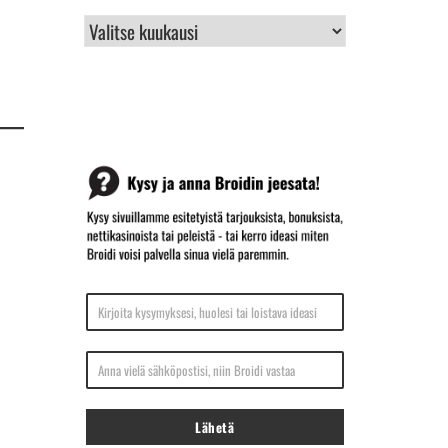
BROIDIN
ARKISTO
Kirjoita kysymyksesi, huolesi tai loistava ideasi
Anna vielä sähköpostisi, niin Broidi vastaa
Lähetä