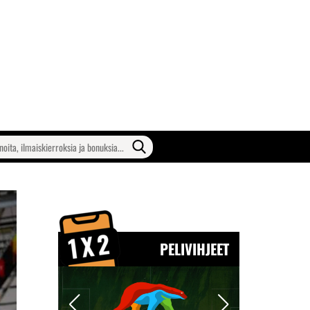
PELIVIHJEET