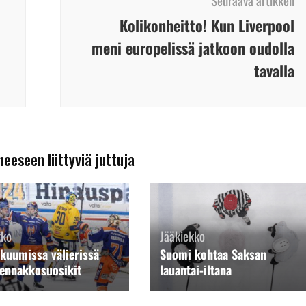
Seuraava artikkeli
Kolikonheitto! Kun Liverpool
meni europelissä jatkoon oudolla
tavalla
heeseen liittyviä juttuja
kko
Jääkiekko
 kuumissa välierissä
Suomi kohtaa Saksan
 ennakkosuosikit
lauantai-iltana