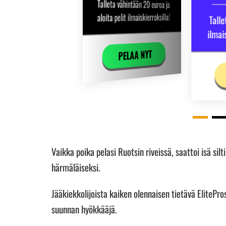
Talleta vähintään 20 euroa ja
Talleta 25 euroa – saat 50 €
aloita pelit ilmaiskierroksilla!
pelirahaa ja ilmaiskierrokset!
Tall
ilmai
PELAA NYT
PELAA NYT
Vaikka poika pelasi Ruotsin riveissä, saattoi isä sil
härmäläiseksi.
Jääkiekkolijoista kaiken olennaisen tietävä ElitePro
suunnan hyökkääjä.