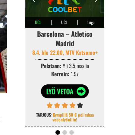
UCL
UCL
Liiga
Barcelona – Atletico
PSG 
Madrid
8.4. klo 2
8.4. klo 22.00, MTV Katsomo+
Pelat
K
Pelataan:
Yli 3.5 maalia
Kerroin:
1.97
TARJOUS
:
100 %
TARJOUS
:
Kympillä 50 € pelirahaa
0
vedonlyöntiin!