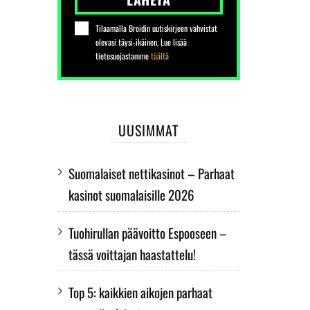
Talleta ja pelaa kasinolla –
Talleta vähintään 20 euroa ja
Nappaa ilmaiskierroks
saat käteistä 10 euron erissä!
nappaa kunnon potti
20 euron talletukse
Tilaamalla Broidin uutiskirjeen vahvistat
ilmaiskierroksia!
olevasi täysi-ikäinen. Lue lisää
tietosuojastamme
täältä
PELAA NYT
PELAA NYT
PELAA NYT
UUSIMMAT
Suomalaiset nettikasinot – Parhaat
kasinot suomalaisille 2026
Tuohirullan päävoitto Espooseen –
tässä voittajan haastattelu!
Top 5: kaikkien aikojen parhaat