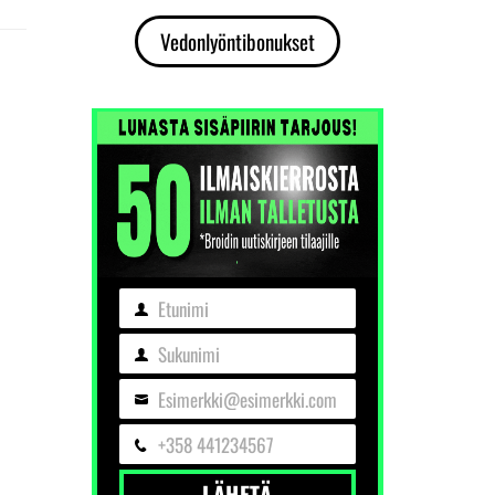
Vedonlyöntibonukset
Etunimi
Lue lisää
Broidin suosikki!
Etunimi
Uusi pikakasino!
Lue lisää
Erik
Sukunimi
Lue lisää
Sukunimi
Esimerkki@esimerkki.com
300 € aloitusbonus
Sähköposti
333 ilmaiskierrosta
100 ilmaiskier
Ei kierrätystä!
+358 441234567
suosikkipeleihin
Ei kierrätyst
Puhelin
LÄHETÄ