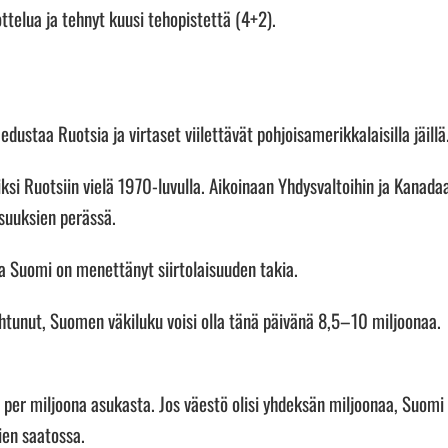
ttelua ja tehnyt kuusi tehopistettä (4+2).
dustaa Ruotsia ja virtaset viilettävät pohjoisamerikkalaisilla jäillä
ksi Ruotsiin vielä 1970-luvulla. Aikoinaan Yhdysvaltoihin ja Kanada
isuuksien perässä.
a Suomi on menettänyt siirtolaisuuden takia.
pahtunut, Suomen väkiluku voisi olla tänä päivänä 8,5–10 miljoonaa.
a per miljoona asukasta. Jos väestö olisi yhdeksän miljoonaa, Suomi
ien saatossa.