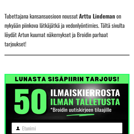
Tubettajana kansansuosioon noussut
Arttu Lindeman
on
nykyään piinkova lätkäjätkä ja vedonlyöntimies. Tältä sivulta
löydät Artun kuumat näkemykset ja Broidin parhaat
tarjoukset!
Etunimi
Etunimi