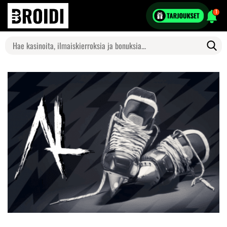
1
Search
for: