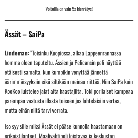
Voitoilla on vain 5x kierrätys!
Ässät – SaiPa
Lindeman
: ”Toisinku Kuopiossa, alkaa Lappeenrannassa
homma oleen taputeltu. Ässien ja Pelicansin peli näyttää
etäisesti samalta, kun kumpikin venyttää jännettä
äärimmäisyyksiin eikä siltikään meinaa riittää. Niin SaiPa kuin
KooKoo luistelee jalat alta haastajilta. Toki porilaiset kampeaa
parempaa vastusta illasta toiseen jos lahtelaisiin vertaa,
mutta eihän niitä tarvi verrata.
Iso syy sille miksi Ässät ei pääse kunnolla haastamaan on
erikoistilanteet. Maalivahtipeli loistavaa ja keskustan