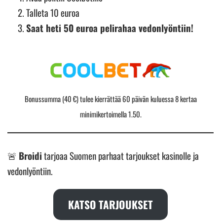
Talleta 10 euroa
Saat heti 50 euroa pelirahaa vedonlyöntiin!
Bonussumma (40 €) tulee kierrättää 60 päivän kuluessa 8 kertaa
minimikertoimella 1.50.
🚨
Broidi
tarjoaa Suomen parhaat tarjoukset kasinolle ja
vedonlyöntiin.
KATSO TARJOUKSET