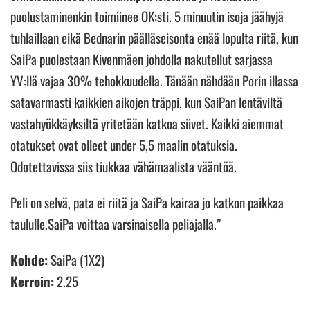
puolustaminenkin toimiinee OK:sti. 5 minuutin isoja jäähyjä
tuhlaillaan eikä Bednarin päälläseisonta enää lopulta riitä, kun
SaiPa puolestaan Kivenmäen johdolla nakutellut sarjassa
YV:llä vajaa 30% tehokkuudella. Tänään nähdään Porin illassa
satavarmasti kaikkien aikojen träppi, kun SaiPan lentäviltä
vastahyökkäyksiltä yritetään katkoa siivet. Kaikki aiemmat
otatukset ovat olleet under 5,5 maalin otatuksia.
Odotettavissa siis tiukkaa vähämaalista vääntöä.
Peli on selvä, pata ei riitä ja SaiPa kairaa jo katkon paikkaa
taululle.SaiPa voittaa varsinaisella peliajalla.”
Kohde:
SaiPa (1X2)
Kerroin:
2.25