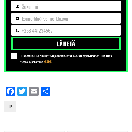
Sukunimi
Sukunimi
Esimerkki@esimerkki.com
Sähköposti
+358 441234567
Puhelin
LÄHETÄ
Tilaamalla Broidin uutiskirjeen vahvistat olevasi täysi-ikäinen. Lue lisää
tietosuojastamme
täältä
Facebook
Twitter
Email
Share
LP