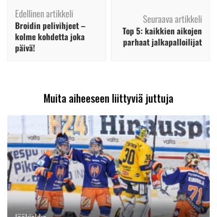
Artikkelien
Edellinen artikkeli
selaus
Seuraava artikkeli
Broidin pelivihjeet –
Top 5: kaikkien aikojen
kolme kohdetta joka
parhaat jalkapalloilijat
päivä!
Muita aiheeseen liittyviä juttuja
Jääkiekko