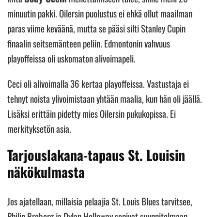
minuutin pakki. Oilersin puolustus ei ehkä ollut maailman
paras viime keväänä, mutta se pääsi silti Stanley Cupin
finaalin seitsemänteen peliin. Edmontonin vahvuus
playoffeissa oli uskomaton alivoimapeli.
Ceci oli alivoimalla 36 kertaa playoffeissa. Vastustaja ei
tehnyt noista ylivoimistaan yhtään maalia, kun hän oli jäällä.
Lisäksi erittäin pidetty mies Oilersin pukukopissa. Ei
merkityksetön asia.
Tarjouslakana-tapaus St. Louisin
näkökulmasta
Jos ajatellaan, millaisia pelaajia St. Louis Blues tarvitsee,
Philip Broberg ja Dylan Holloway sopivat suunnitelmaan