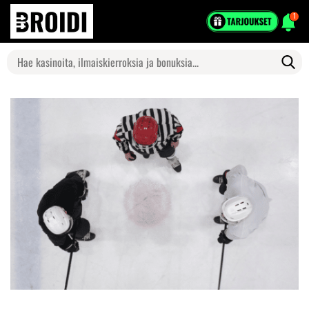
1
Search
for: