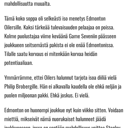
mahdollisuutta muualta.
Tämä koko soppa oli selkeästi iso menetys Edmonton
Oilersille. Kaksi tärkeää tulevaisuuden pelaajaa on poissa.
Kolme puolustajaa viime keväänä Game Seveniin päässeen
joukkueen seitsemästä pakista ei ole enää Edmontonissa.
Tilalle saatu korvaus ei mitenkään korvaa heidän
potentiaaliaan.
Ymmärrämme, ettei Oilers halunnut tarjota isoa diiliä vielä
Philip Brobergille. Hän ei alkavalla kaudella ole ehkä neljän ja
puolen miljoonan pakki. Ehkä joskus. Ei vielä.
Edmonton on huonompi joukkue nyt kuin viikko sitten. Voidaan
miettiä, mikseivät nämä nuorukaiset halunneet jäädä
joukkueeseen, jossa on sentään mahdollisuus voittaa Stanley