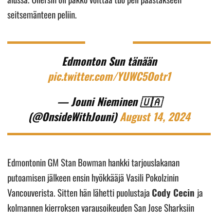
seitsemänteen peliin.
Edmonton Sun tänään
pic.twitter.com/YUWC5Ootr1
— Jouni Nieminen 🇺🇦
(@OnsideWithJouni)
August 14, 2024
Edmontonin GM Stan Bowman hankki tarjouslakanan
putoamisen jälkeen ensin hyökkääjä Vasili Pokolzinin
Vancouverista. Sitten hän lähetti puolustaja
Cody Cecin
ja
kolmannen kierroksen varausoikeuden San Jose Sharksiin