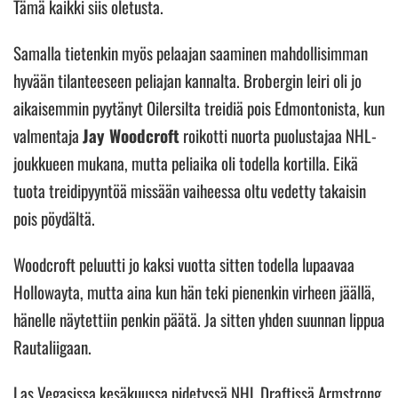
Tämä kaikki siis oletusta.
Samalla tietenkin myös pelaajan saaminen mahdollisimman
hyvään tilanteeseen peliajan kannalta. Brobergin leiri oli jo
aikaisemmin pyytänyt Oilersilta treidiä pois Edmontonista, kun
valmentaja
Jay Woodcroft
roikotti nuorta puolustajaa NHL-
joukkueen mukana, mutta peliaika oli todella kortilla. Eikä
tuota treidipyyntöä missään vaiheessa oltu vedetty takaisin
pois pöydältä.
Woodcroft peluutti jo kaksi vuotta sitten todella lupaavaa
Hollowayta, mutta aina kun hän teki pienenkin virheen jäällä,
hänelle näytettiin penkin päätä. Ja sitten yhden suunnan lippua
Rautaliigaan.
Las Vegasissa kesäkuussa pidetyssä NHL Draftissä Armstrong