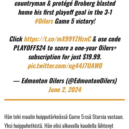
countryman & protégé Broberg blasted
home his first playoff goal in the 3-1
#Oilers
Game 5 victory!
Click
https://t.co/mX99YZHznC
& use code
PLAYOFFS24 to score a one-year Oilers+
subscription for just $19.99.
pic.twitter.com/ug44J7UAW0
— Edmonton Oilers (@EdmontonOilers)
June 2, 2024
Hän teki maalin huipputärkeässä Game 5:ssä Starsia vastaan.
Yksi huippuhetkistä. Hän olisi alkavalla kaudella lähtenyt