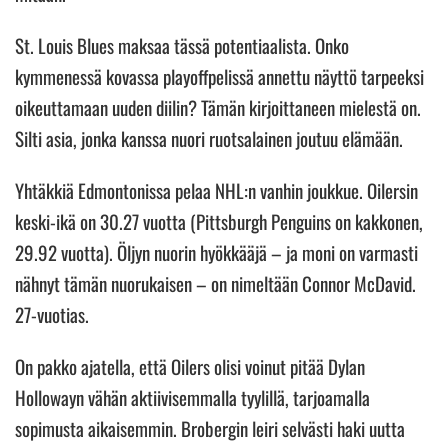
St. Louis Blues maksaa tässä potentiaalista. Onko
kymmenessä kovassa playoffpelissä annettu näyttö tarpeeksi
oikeuttamaan uuden diilin? Tämän kirjoittaneen mielestä on.
Silti asia, jonka kanssa nuori ruotsalainen joutuu elämään.
Yhtäkkiä Edmontonissa pelaa NHL:n vanhin joukkue. Oilersin
keski-ikä on 30.27 vuotta (Pittsburgh Penguins on kakkonen,
29.92 vuotta). Öljyn nuorin hyökkääjä – ja moni on varmasti
nähnyt tämän nuorukaisen – on nimeltään Connor McDavid.
27-vuotias.
On pakko ajatella, että Oilers olisi voinut pitää Dylan
Hollowayn vähän aktiivisemmalla tyylillä, tarjoamalla
sopimusta aikaisemmin. Brobergin leiri selvästi haki uutta