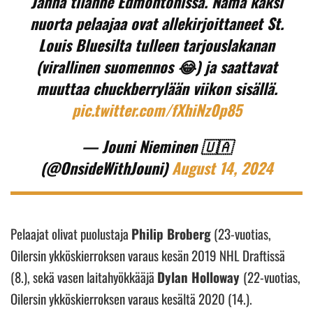
Jännä tilanne Edmontonissa. Nämä kaksi
nuorta pelaajaa ovat allekirjoittaneet St.
Louis Bluesilta tulleen tarjouslakanan
(virallinen suomennos 😂) ja saattavat
muuttaa chuckberrylään viikon sisällä.
pic.twitter.com/fXhiNz0p85
— Jouni Nieminen 🇺🇦
(@OnsideWithJouni)
August 14, 2024
Pelaajat olivat puolustaja
Philip Broberg
(23-vuotias,
Oilersin ykköskierroksen varaus kesän 2019 NHL Draftissä
(8.), sekä vasen laitahyökkääjä
Dylan Holloway
(22-vuotias,
Oilersin ykköskierroksen varaus kesältä 2020 (14.).