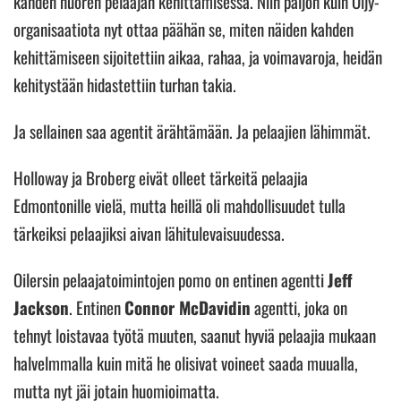
kahden nuoren pelaajan kehittämisessä. Niin paljon kuin Öljy-
organisaatiota nyt ottaa päähän se, miten näiden kahden
kehittämiseen sijoitettiin aikaa, rahaa, ja voimavaroja, heidän
kehitystään hidastettiin turhan takia.
Ja sellainen saa agentit ärähtämään. Ja pelaajien lähimmät.
Holloway ja Broberg eivät olleet tärkeitä pelaajia
Edmontonille vielä, mutta heillä oli mahdollisuudet tulla
tärkeiksi pelaajiksi aivan lähitulevaisuudessa.
Oilersin pelaajatoimintojen pomo on entinen agentti
Jeff
Jackson
. Entinen
Connor McDavidin
agentti, joka on
tehnyt loistavaa työtä muuten, saanut hyviä pelaajia mukaan
halvelmmalla kuin mitä he olisivat voineet saada muualla,
mutta nyt jäi jotain huomioimatta.