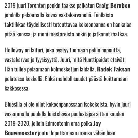
2019 juuri Toronton penkin taakse palkatun
Craig Beruben
johdolla pelaamalla kovaa vastakarvapeliä. Tuollaista
taktiikkaa täydellisesti toteuttavaa kokoonpanoa on hankalaa
pitää koossa, ja moni mestareista onkin jo jatkanut matkaa.
Holloway on laituri, joka pystyy tuomaan peliin nopeutta,
vastakarvaa ja fyysisyyttä. Juuri, mitä Nuottipaidat etsivät.
Hän tullee pelaamaan kolmosketjun laidalla,
Radek Faksan
pelatessa keskellä. Ehkä mahdollisuudet päästä koittamaan
kakkosessa.
Bluesilla ei ole ollut kokoonpanossaan isokokoista, hyvin juuri
vasemmalla puolella luistelevaa puolustajaa sitten kauden
2019-2020, jolloin Edmontonin oma poika
Jay
Bouwmeester
joutui lopettamaan uransa vähän liian