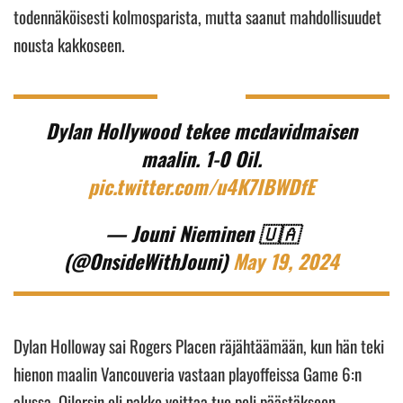
todennäköisesti kolmosparista, mutta saanut mahdollisuudet
nousta kakkoseen.
Dylan Hollywood tekee mcdavidmaisen
maalin. 1-0 Oil.
pic.twitter.com/u4K7IBWDfE
— Jouni Nieminen 🇺🇦
(@OnsideWithJouni)
May 19, 2024
Dylan Holloway sai Rogers Placen räjähtäämään, kun hän teki
hienon maalin Vancouveria vastaan playoffeissa Game 6:n
alussa. Oilersin oli pakko voittaa tuo peli päästäkseen