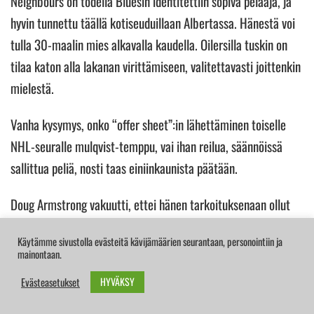
Neighbours on todella Bluesin identitettiin sopiva pelaaja, ja
hyvin tunnettu täällä kotiseuduillaan Albertassa. Hänestä voi
tulla 30-maalin mies alkavalla kaudella. Oilersilla tuskin on
tilaa katon alla lakanan virittämiseen, valitettavasti joittenkin
mielestä.
Vanha kysymys, onko “offer sheet”:in lähettäminen toiselle
NHL-seuralle mulqvist-temppu, vai ihan reilua, säännöissä
sallittua peliä, nosti taas einiinkaunista päätään.
Doug Armstrong vakuutti, ettei hänen tarkoituksenaan ollut
vahingoittaa toista NHL-seuraa. Hän ei usko sellaiseen
Käytämme sivustolla evästeitä kävijämäärien seurantaan, personointiin ja
ajatteluun. Ei ollut kyse mistään henkilökohtaisesta.
mainontaan.
HYVÄKSY
St. Loossa on nyt nopean epävirallisen laskun perusteella
Evästeasetukset
kaksitoista U25 pelaajaa. Tulevaisuus näyttää hyvältä.