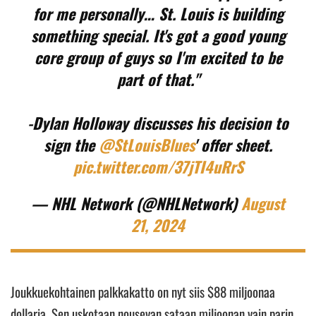
for me personally… St. Louis is building
something special. It's got a good young
core group of guys so I'm excited to be
part of that."
-Dylan Holloway discusses his decision to
sign the
@StLouisBlues
' offer sheet.
pic.twitter.com/37jTI4uRrS
— NHL Network (@NHLNetwork)
August
21, 2024
Joukkuekohtainen palkkakatto on nyt siis $88 miljoonaa
dollaria. Sen uskotaan nousevan sataan miljoonan vain parin