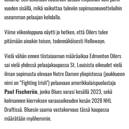
vuoden sisällä, mikä vaikuttaa tuleviin sopimusneuvotteluihin
useamman pelaajan kohdalla.
Viime viikonloppuna näytti jo hetken, että Oilers tulee
pitämään ainakin toisen, todennäköisesti Hollowayn.
Vielä vähän ennen tiistaiaamun määräaikaa Edmonton Oilers
sai vielä yhdessä pelaajakaupassa St. Louisista oikeudet vielä
ilman sopimusta olevaan Notre Damen yliopistossa (joukkueen
nimi on “Fighting Irish”) pelaavaan amerikkalaispuolustaja
Paul Fischeriin
, jonka Blues varasi kesällä 2023, sekä
kolmannen kierroksen varausoikeuden kesän 2028 NHL
Draftissä. Bluesin saama vastakorvaus tässä kaupassa
määrätään myöhemmin.