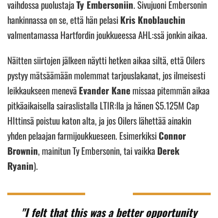
vaihdossa puolustaja
Ty Embersoniin
. Sivujuoni Embersonin
hankinnassa on se, että hän pelasi
Kris Knoblauchin
valmentamassa Hartfordin joukkueessa AHL:ssä jonkin aikaa.
Näitten siirtojen jälkeen näytti hetken aikaa siltä, että Oilers
pystyy mätsäämään molemmat tarjouslakanat, jos ilmeisesti
leikkaukseen menevä
Evander Kane
missaa pitemmän aikaa
pitkäaikaisella sairaslistalla LTIR:lla ja hänen $5.125M Cap
HIttinsä poistuu katon alta, ja jos Oilers lähettää ainakin
yhden pelaajan farmijoukkueseen. Esimerkiksi
Connor
Brownin
, mainitun Ty Embersonin, tai vaikka
Derek
Ryanin
).
"I felt that this was a better opportunity