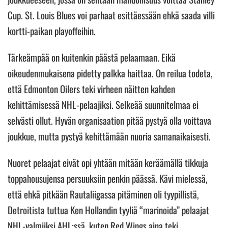
Cup. St. Louis Blues voi parhaat esittäessään ehkä saada villi
kortti-paikan playoffeihin.
Tärkeämpää on kuitenkin päästä pelaamaan. Eikä
oikeudenmukaisena pidetty palkka haittaa. On reilua todeta,
että Edmonton Oilers teki virheen näitten kahden
kehittämisessä NHL-pelaajiksi. Selkeää suunnitelmaa ei
selvästi ollut. Hyvän organisaation pitää pystyä olla voittava
joukkue, mutta pystyä kehittämään nuoria samanaikaisesti.
Nuoret pelaajat eivät opi yhtään mitään keräämällä tikkuja
toppahousujensa persuuksiin penkin päässä. Kävi mielessä,
että ehkä pitkään Rautaliigassa pitäminen oli tyypillistä,
Detroitista tuttua Ken Hollandin tyyliä “marinoida” pelaajat
NHL-valmiiksi AHL:ssä, kuten Red Wings aina teki.