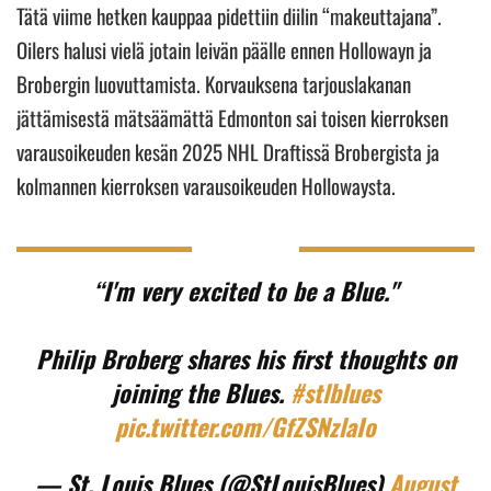
Tätä viime hetken kauppaa pidettiin diilin “makeuttajana”.
Oilers halusi vielä jotain leivän päälle ennen Hollowayn ja
Brobergin luovuttamista. Korvauksena tarjouslakanan
jättämisestä mätsäämättä Edmonton sai toisen kierroksen
varausoikeuden kesän 2025 NHL Draftissä Brobergista ja
kolmannen kierroksen varausoikeuden Hollowaysta.
“I'm very excited to be a Blue."
Philip Broberg shares his first thoughts on
joining the Blues.
#stlblues
pic.twitter.com/GfZSNzlaIo
— St. Louis Blues (@StLouisBlues)
August