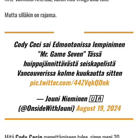
Mutta silläkin on rajansa.
Cody Ceci sai Edmontonissa lempinimen
”Mr. Game Seven” Tässä
huippujännittävästä seiskapelistä
Vancouverissa kolme kuukautta sitten
pic.twitter.com/44ZVqkQDnk
— Jouni Nieminen 🇺🇦
(@OnsideWithJouni)
August 19, 2024
Mitä
Cody Cecin
menettämiseen tulee, sinne meni 20