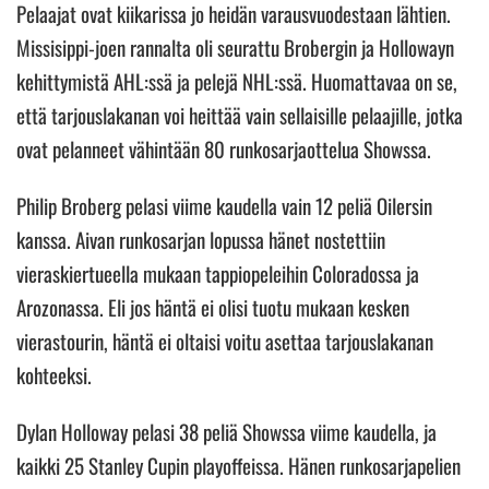
Pelaajat ovat kiikarissa jo heidän varausvuodestaan lähtien.
Missisippi-joen rannalta oli seurattu Brobergin ja Hollowayn
kehittymistä AHL:ssä ja pelejä NHL:ssä. Huomattavaa on se,
että tarjouslakanan voi heittää vain sellaisille pelaajille, jotka
ovat pelanneet vähintään 80 runkosarjaottelua Showssa.
Philip Broberg pelasi viime kaudella vain 12 peliä Oilersin
kanssa. Aivan runkosarjan lopussa hänet nostettiin
vieraskiertueella mukaan tappiopeleihin Coloradossa ja
Arozonassa. Eli jos häntä ei olisi tuotu mukaan kesken
vierastourin, häntä ei oltaisi voitu asettaa tarjouslakanan
kohteeksi.
Dylan Holloway pelasi 38 peliä Showssa viime kaudella, ja
kaikki 25 Stanley Cupin playoffeissa. Hänen runkosarjapelien