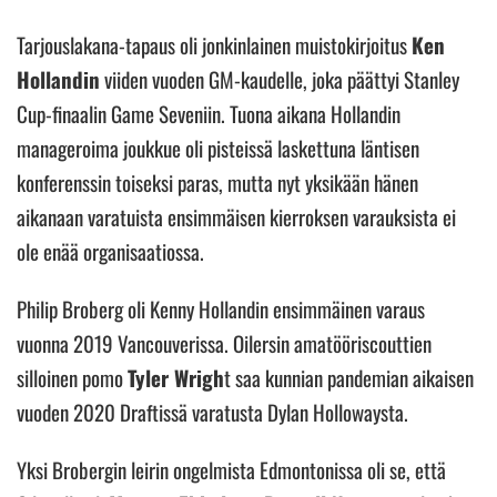
Tarjouslakana-tapaus oli jonkinlainen muistokirjoitus
Ken
Hollandin
viiden vuoden GM-kaudelle, joka päättyi Stanley
Cup-finaalin Game Seveniin. Tuona aikana Hollandin
manageroima joukkue oli pisteissä laskettuna läntisen
konferenssin toiseksi paras, mutta nyt yksikään hänen
aikanaan varatuista ensimmäisen kierroksen varauksista ei
ole enää organisaatiossa.
Philip Broberg oli Kenny Hollandin ensimmäinen varaus
vuonna 2019 Vancouverissa. Oilersin amatööriscouttien
silloinen pomo
Tyler Wrigh
t saa kunnian pandemian aikaisen
vuoden 2020 Draftissä varatusta Dylan Hollowaysta.
Yksi Brobergin leirin ongelmista Edmontonissa oli se, että