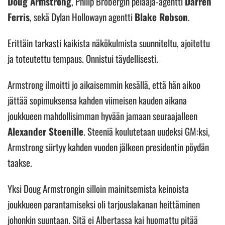
Doug Armstrong
, Philip Brobergin pelaaja-agentti
Darren
Ferris
, sekä Dylan Hollowayn agentti
Blake Robson
.
Erittäin tarkasti kaikista näkökulmista suunniteltu, ajoitettu
ja toteutettu tempaus. Onnistui täydellisesti.
Armstrong ilmoitti jo aikaisemmin kesällä, että hän aikoo
jättää sopimuksensa kahden viimeisen kauden aikana
joukkueen mahdollisimman hyvään jamaan seuraajalleen
Alexander Steenille
. Steeniä koulutetaan uudeksi GM:ksi,
Armstrong siirtyy kahden vuoden jälkeen presidentin pöydän
taakse.
Yksi Doug Armstrongin silloin mainitsemista keinoista
joukkueen parantamiseksi oli tarjouslakanan heittäminen
johonkin suuntaan. Sitä ei Albertassa kai huomattu pitää