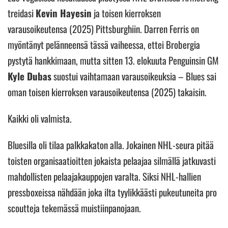
treidasi
Kevin Hayesin
ja toisen kierroksen
varausoikeutensa (2025) Pittsburghiin. Darren Ferris on
myöntänyt pelänneensä tässä vaiheessa, ettei Brobergia
pystytä hankkimaan, mutta sitten 13. elokuuta Penguinsin GM
Kyle Dubas
suostui vaihtamaan varausoikeuksia – Blues sai
oman toisen kierroksen varausoikeutensa (2025) takaisin.
Kaikki oli valmista.
Bluesilla oli tilaa palkkakaton alla. Jokainen NHL-seura pitää
toisten organisaatioitten jokaista pelaajaa silmällä jatkuvasti
mahdollisten pelaajakauppojen varalta. Siksi NHL-hallien
pressboxeissa nähdään joka ilta tyylikkäästi pukeutuneita pro
scoutteja tekemässä muistiinpanojaan.