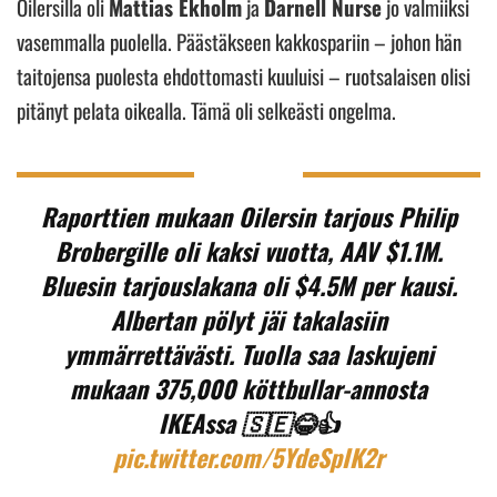
Oilersilla oli
Mattias Ekholm
ja
Darnell Nurse
jo valmiiksi
vasemmalla puolella. Päästäkseen kakkospariin – johon hän
taitojensa puolesta ehdottomasti kuuluisi – ruotsalaisen olisi
pitänyt pelata oikealla. Tämä oli selkeästi ongelma.
Raporttien mukaan Oilersin tarjous Philip
Brobergille oli kaksi vuotta, AAV $1.1M.
Bluesin tarjouslakana oli $4.5M per kausi.
Albertan pölyt jäi takalasiin
ymmärrettävästi. Tuolla saa laskujeni
mukaan 375,000 köttbullar-annosta
IKEAssa 🇸🇪😂👍
pic.twitter.com/5YdeSpIK2r