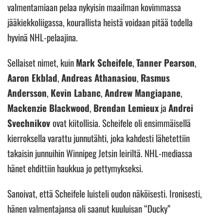
valmentamiaan pelaa nykyisin maailman kovimmassa
jääkiekkoliigassa, kourallista heistä voidaan pitää todella
hyvinä NHL-pelaajina.
Sellaiset nimet, kuin
Mark Scheifele
,
Tanner Pearson
,
Aaron Ekblad
,
Andreas Athanasiou
,
Rasmus
Andersson
,
Kevin Labanc
,
Andrew Mangiapane
,
Mackenzie Blackwood
,
Brendan Lemieux
ja
Andrei
Svechnikov
ovat kiitollisia. Scheifele oli ensimmäisellä
kierroksella varattu junnutähti, joka kahdesti lähetettiin
takaisin junnuihin Winnipeg Jetsin leiriltä. NHL-mediassa
hänet ehdittiin haukkua jo pettymykseksi.
Sanoivat, että Scheifele luisteli oudon näköisesti. Ironisesti,
hänen valmentajansa oli saanut kuuluisan “Ducky”