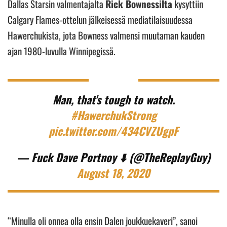
Dallas Starsin valmentajalta
Rick Bownessilta
kysyttiin
Calgary Flames-ottelun jälkeisessä mediatilaisuudessa
Hawerchukista, jota Bowness valmensi muutaman kauden
ajan 1980-luvulla Winnipegissä.
Man, that's tough to watch.
#HawerchukStrong
pic.twitter.com/434CVZUgpF
— Fuck Dave Portnoy ⬇️ (@TheReplayGuy)
August 18, 2020
“Minulla oli onnea olla ensin Dalen joukkuekaveri”, sanoi