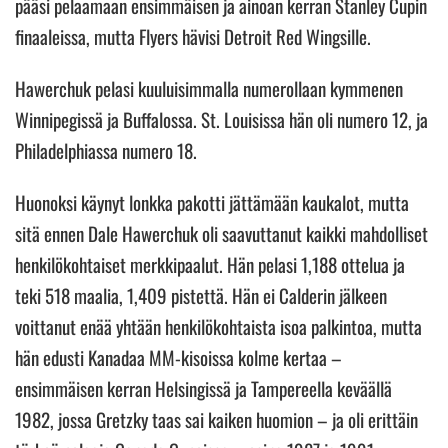
pääsi pelaamaan ensimmäisen ja ainoan kerran Stanley Cupin
finaaleissa, mutta Flyers hävisi Detroit Red Wingsille.
Hawerchuk pelasi kuuluisimmalla numerollaan kymmenen
Winnipegissä ja Buffalossa. St. Louisissa hän oli numero 12, ja
Philadelphiassa numero 18.
Huonoksi käynyt lonkka pakotti jättämään kaukalot, mutta
sitä ennen Dale Hawerchuk oli saavuttanut kaikki mahdolliset
henkilökohtaiset merkkipaalut. Hän pelasi 1,188 ottelua ja
teki 518 maalia, 1,409 pistettä. Hän ei Calderin jälkeen
voittanut enää yhtään henkilökohtaista isoa palkintoa, mutta
hän edusti Kanadaa MM-kisoissa kolme kertaa –
ensimmäisen kerran Helsingissä ja Tampereella keväällä
1982, jossa Gretzky taas sai kaiken huomion – ja oli erittäin