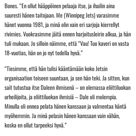
Bones. “En ollut hääppöinen pelaaja itse, ja ihailin aina
suuresti hänen taitojaan. Me (Winnipeg Jets) varasimme
hänet vuonna 1981, ja minä olin vain eri sarjoja kierrellyt
rivimies. Vuokrasimme jäitä ennen harjoitusleirin alkua, ja hän
tuli mukaan. Jo silloin näimme, että “Vau! Tuo kaveri on vasta
18-vuotias, hän on jo nyt todella hyvä.”
“Tiesimme, että hän tulisi kääntämään koko Jetsin
organisaation toiseen suuntaan, ja sen hän teki. Ja sitten, kun
sait tutustua itse Daleen ihmisenä – on olemassa eliittiluokan
urheilijoita, ja eliittiluokan ihmisiä – Dale oli molempia.
Minulla oli onnea pelata hänen kanssaan ja valmentaa häntä
myöhemmin. Ja minä pelasin hänen kanssaan vain vähän,
koska en ollut tarpeeksi hyvä.”