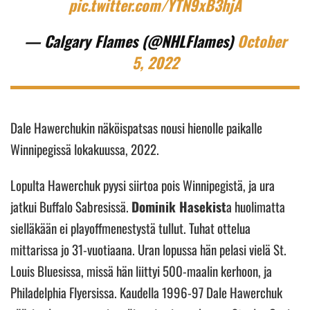
pic.twitter.com/YTN9xB3hjA
— Calgary Flames (@NHLFlames)
October
5, 2022
Dale Hawerchukin näköispatsas nousi hienolle paikalle
Winnipegissä lokakuussa, 2022.
Lopulta Hawerchuk pyysi siirtoa pois Winnipegistä, ja ura
jatkui Buffalo Sabresissä.
Dominik Hasekist
a huolimatta
sielläkään ei playoffmenestystä tullut. Tuhat ottelua
mittarissa jo 31-vuotiaana. Uran lopussa hän pelasi vielä St.
Louis Bluesissa, missä hän liittyi 500-maalin kerhoon, ja
Philadelphia Flyersissa. Kaudella 1996-97 Dale Hawerchuk