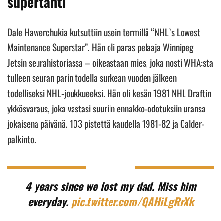
supertähti
Dale Hawerchukia kutsuttiin usein termillä “NHL`s Lowest
Maintenance Superstar”. Hän oli paras pelaaja Winnipeg
Jetsin seurahistoriassa – oikeastaan mies, joka nosti WHA:sta
tulleen seuran parin todella surkean vuoden jälkeen
todelliseksi NHL-joukkueeksi. Hän oli kesän 1981 NHL Draftin
ykkösvaraus, joka vastasi suuriin ennakko-odotuksiin uransa
jokaisena päivänä. 103 pistettä kaudella 1981-82 ja Calder-
palkinto.
4 years since we lost my dad. Miss him
everyday.
pic.twitter.com/QAHiLgRrXk