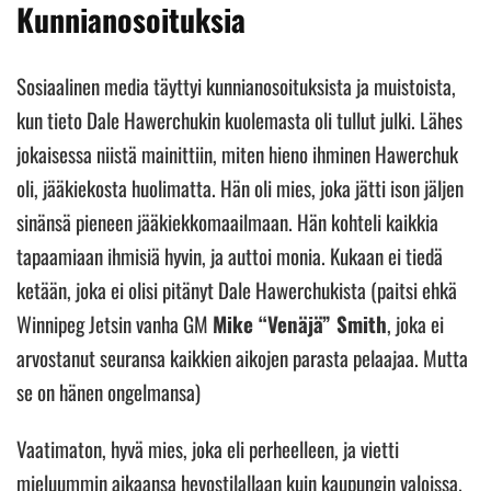
Kunnianosoituksia
Sosiaalinen media täyttyi kunnianosoituksista ja muistoista,
kun tieto Dale Hawerchukin kuolemasta oli tullut julki. Lähes
jokaisessa niistä mainittiin, miten hieno ihminen Hawerchuk
oli, jääkiekosta huolimatta. Hän oli mies, joka jätti ison jäljen
sinänsä pieneen jääkiekkomaailmaan. Hän kohteli kaikkia
tapaamiaan ihmisiä hyvin, ja auttoi monia. Kukaan ei tiedä
ketään, joka ei olisi pitänyt Dale Hawerchukista (paitsi ehkä
Winnipeg Jetsin vanha GM
Mike “Venäjä” Smith
, joka ei
arvostanut seuransa kaikkien aikojen parasta pelaajaa. Mutta
se on hänen ongelmansa)
Vaatimaton, hyvä mies, joka eli perheelleen, ja vietti
mieluummin aikaansa hevostilallaan kuin kaupungin valoissa.