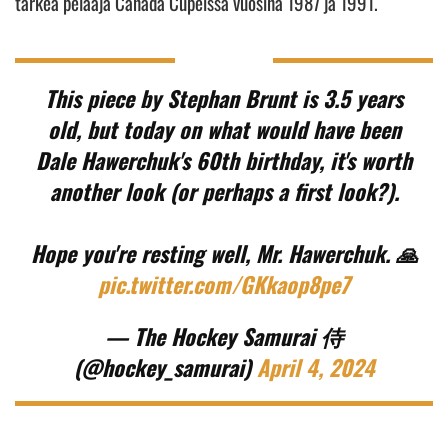
tärkeä pelaaja Canada Cupeissa vuosina 1987 ja 1991.
This piece by Stephan Brunt is 3.5 years
old, but today on what would have been
Dale Hawerchuk's 60th birthday, it's worth
another look (or perhaps a first look?).
Hope you're resting well, Mr. Hawerchuk. 🙏
pic.twitter.com/GKkaop8pe7
— The Hockey Samurai 侍
(@hockey_samurai)
April 4, 2024