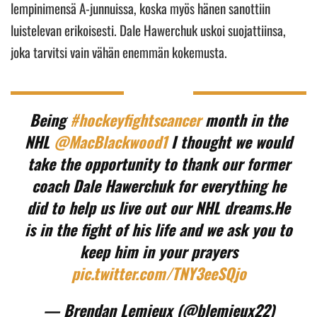
lempinimensä A-junnuissa, koska myös hänen sanottiin
luistelevan erikoisesti. Dale Hawerchuk uskoi suojattiinsa,
joka tarvitsi vain vähän enemmän kokemusta.
Being
#hockeyfightscancer
month in the
NHL
@MacBlackwood1
I thought we would
take the opportunity to thank our former
coach Dale Hawerchuk for everything he
did to help us live out our NHL dreams.He
is in the fight of his life and we ask you to
keep him in your prayers
pic.twitter.com/TNY3eeSQjo
— Brendan Lemieux (@blemieux22)