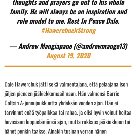
thoughts and prayers go out to his whole
family. He will always be an inspiration and
role model to me. Rest In Peace Dale.
#HawerchuckStrong
— Andrew Mangiapane (@andrewmange13)
August 19, 2020
Dale Hawerchuk jätti sekä valmentajana, että pelaajana ison
jäljen pieneen jääkiekkomaailmaan. Hän valmensi Barrie
Coltsin A-junnujoukkuetta yhdeksän vuoden ajan. Hän ei
tarvinnut enää työpaikkaa tai rahaa, ja olisi hyvin voinut hoitaa
hevosiaan loppuelämänsä ajan, mutta rakkaus jääkiekkoon toi
hänet penkin taakse. Ainakin tusinan verran hänen