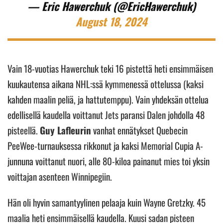
— Eric Hawerchuk (@EricHawerchuk)
August 18, 2024
Vain 18-vuotias Hawerchuk teki 16 pistettä heti ensimmäisen
kuukautensa aikana NHL:ssä kymmenessä ottelussa (kaksi
kahden maalin peliä, ja hattutemppu). Vain yhdeksän ottelua
edellisellä kaudella voittanut Jets paransi Dalen johdolla 48
pisteellä.
Guy Lafleurin
vanhat ennätykset Quebecin
PeeWee-turnauksessa rikkonut ja kaksi Memorial Cupia A-
junnuna voittanut nuori, alle 80-kiloa painanut mies toi yksin
voittajan asenteen Winnipegiin.
Hän oli hyvin samantyylinen pelaaja kuin Wayne Gretzky. 45
maalia heti ensimmäisellä kaudella. Kuusi sadan pisteen