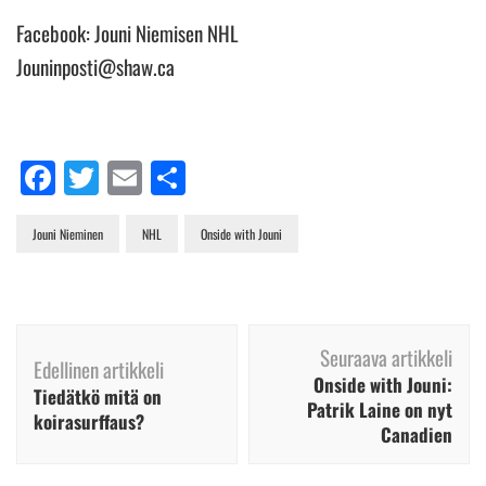
Facebook: Jouni Niemisen NHL
Jouninposti@shaw.ca
Facebook
Twitter
Email
Share
Jouni Nieminen
NHL
Onside with Jouni
Artikkelien
Seuraava artikkeli
selaus
Edellinen artikkeli
Onside with Jouni:
Tiedätkö mitä on
Patrik Laine on nyt
koirasurffaus?
Canadien