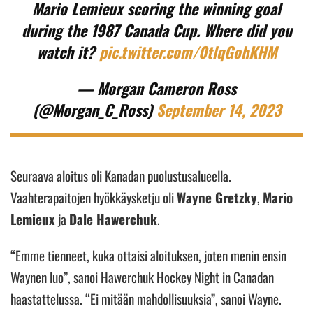
Mario Lemieux scoring the winning goal
during the 1987 Canada Cup. Where did you
watch it?
pic.twitter.com/0tlqGohKHM
— Morgan Cameron Ross
(@Morgan_C_Ross)
September 14, 2023
Seuraava aloitus oli Kanadan puolustusalueella.
Vaahterapaitojen hyökkäysketju oli
Wayne Gretzky
,
Mario
Lemieux
ja
Dale Hawerchuk
.
“Emme tienneet, kuka ottaisi aloituksen, joten menin ensin
Waynen luo”, sanoi Hawerchuk Hockey Night in Canadan
haastattelussa. “Ei mitään mahdollisuuksia”, sanoi Wayne.