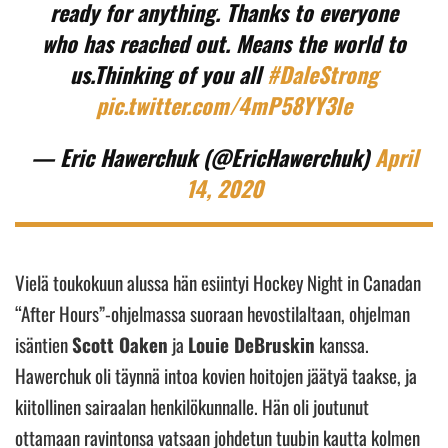
ready for anything. Thanks to everyone
who has reached out. Means the world to
us.Thinking of you all
#DaleStrong
pic.twitter.com/4mP58YY3Ie
— Eric Hawerchuk (@EricHawerchuk)
April
14, 2020
Vielä toukokuun alussa hän esiintyi Hockey Night in Canadan
“After Hours”-ohjelmassa suoraan hevostilaltaan, ohjelman
isäntien
Scott Oaken
ja
Louie DeBruskin
kanssa.
Hawerchuk oli täynnä intoa kovien hoitojen jäätyä taakse, ja
kiitollinen sairaalan henkilökunnalle. Hän oli joutunut
ottamaan ravintonsa vatsaan johdetun tuubin kautta kolmen