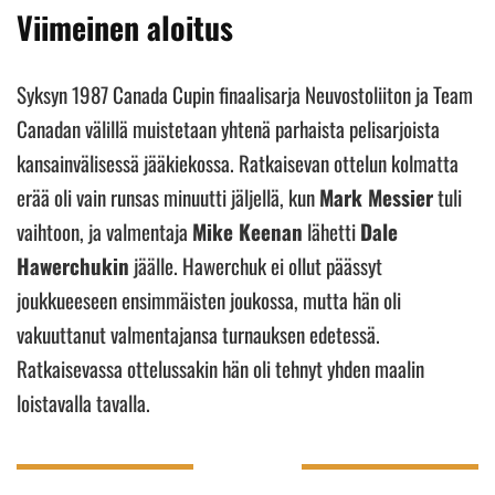
Viimeinen aloitus
Syksyn 1987 Canada Cupin finaalisarja Neuvostoliiton ja Team
Canadan välillä muistetaan yhtenä parhaista pelisarjoista
kansainvälisessä jääkiekossa. Ratkaisevan ottelun kolmatta
erää oli vain runsas minuutti jäljellä, kun
Mark Messier
tuli
vaihtoon, ja valmentaja
Mike Keenan
lähetti
Dale
Hawerchukin
jäälle. Hawerchuk ei ollut päässyt
joukkueeseen ensimmäisten joukossa, mutta hän oli
vakuuttanut valmentajansa turnauksen edetessä.
Ratkaisevassa ottelussakin hän oli tehnyt yhden maalin
loistavalla tavalla.