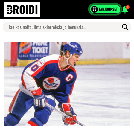
1
Search
for: