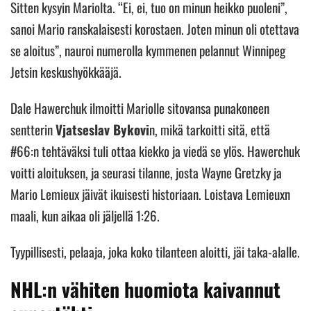
Sitten kysyin Mariolta. “Ei, ei, tuo on minun heikko puoleni”,
sanoi Mario ranskalaisesti korostaen. Joten minun oli otettava
se aloitus”, nauroi numerolla kymmenen pelannut Winnipeg
Jetsin keskushyökkääjä.
Dale Hawerchuk ilmoitti Mariolle sitovansa punakoneen
sentterin
Vjatseslav Bykovi
n, mikä tarkoitti sitä, että
#66:n tehtäväksi tuli ottaa kiekko ja viedä se ylös. Hawerchuk
voitti aloituksen, ja seurasi tilanne, josta Wayne Gretzky ja
Mario Lemieux jäivät ikuisesti historiaan. Loistava Lemieuxn
maali, kun aikaa oli jäljellä 1:26.
Tyypillisesti, pelaaja, joka koko tilanteen aloitti, jäi taka-alalle.
NHL:n vähiten huomiota kaivannut