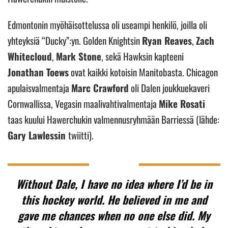
Edmontonin myöhäisottelussa oli useampi henkilö, joilla oli
yhteyksiä “Ducky”:yn. Golden Knightsin
Ryan Reaves
,
Zach
Whitecloud
,
Mark Stone
, sekä Hawksin kapteeni
Jonathan Toews
ovat kaikki kotoisin Manitobasta. Chicagon
apulaisvalmentaja
Marc Crawford
oli Dalen joukkuekaveri
Cornwallissa, Vegasin maalivahtivalmentaja
Mike Rosati
taas kuului Hawerchukin valmennusryhmään Barriessä (lähde:
Gary Lawlessin
twiitti).
Without Dale, I have no idea where I’d be in
this hockey world. He believed in me and
gave me chances when no one else did. My