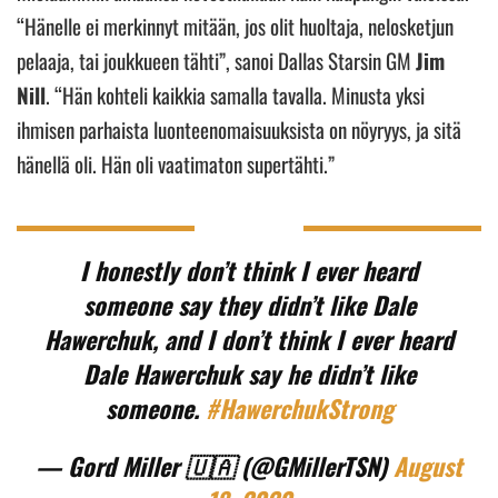
“Hänelle ei merkinnyt mitään, jos olit huoltaja, nelosketjun
pelaaja, tai joukkueen tähti”, sanoi Dallas Starsin GM
Jim
Nill
. “Hän kohteli kaikkia samalla tavalla. Minusta yksi
ihmisen parhaista luonteenomaisuuksista on nöyryys, ja sitä
hänellä oli. Hän oli vaatimaton supertähti.”
I honestly don’t think I ever heard
someone say they didn’t like Dale
Hawerchuk, and I don’t think I ever heard
Dale Hawerchuk say he didn’t like
someone.
#HawerchukStrong
— Gord Miller 🇺🇦 (@GMillerTSN)
August