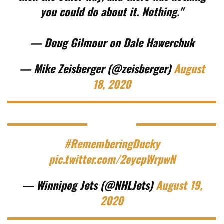
you could do about it. Nothing."
— Doug Gilmour on Dale Hawerchuk
— Mike Zeisberger (@zeisberger)
August
18, 2020
#RememberingDucky
pic.twitter.com/2eycpWrpwN
— Winnipeg Jets (@NHLJets)
August 19,
2020