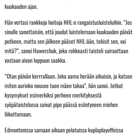
kuukauden ajan.
Hän vertasi rankkoja hoitoja NHL:n rangaistusluisteluihin. “Jos
sinulle sanottaisiin, että joudut luistelemaan kuukauden päivät
putkeen, mutta sen jälkeen pääset NHL:ään, tekisit sen, vai
mitä?”, sanoi Hawerchuk, joka rohkeasti taisteli sairauttaan
vastaan aivan loppuun saakka.
“Otan päivän kerrrallaan. Joka aamu herään aikaisin, ja katson
miten aurinko nousee tuon mäen takaa”, hän sanoi. Jotkut
kysymykset esimerkiksi perheen merkityksestä
syöpätaistelussa saivat pipo päässä esiintyneen miehen
liikuttumaan.
Edmontonissa samaan aikaan pelatuissa kuplaplayoffeissa