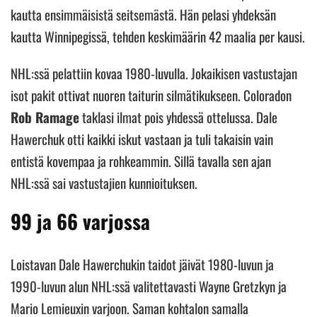
kautta ensimmäisistä seitsemästä. Hän pelasi yhdeksän
kautta Winnipegissä, tehden keskimäärin 42 maalia per kausi.
NHL:ssä pelattiin kovaa 1980-luvulla. Jokaikisen vastustajan
isot pakit ottivat nuoren taiturin silmätikukseen. Coloradon
Rob Ramage
taklasi ilmat pois yhdessä ottelussa. Dale
Hawerchuk otti kaikki iskut vastaan ja tuli takaisin vain
entistä kovempaa ja rohkeammin. Sillä tavalla sen ajan
NHL:ssä sai vastustajien kunnioituksen.
99 ja 66 varjossa
Loistavan Dale Hawerchukin taidot jäivät 1980-luvun ja
1990-luvun alun NHL:ssä valitettavasti Wayne Gretzkyn ja
Mario Lemieuxin varjoon. Saman kohtalon samalla