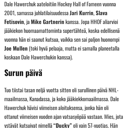
Dale Hawerchuk aateloitiin Hockey Hall of Fameen vuonna
2001, samassa juhlatilaisuudessa
Jari Kurrin
,
Slava
Fetisovin
, ja
Mike Gartnerin
kanssa. Jopa HHOF aliarvioi
jääkiekon huomaamattominta supertähteä, koska edellisenä
vuonna hän ei saanut kutsua, vaikka sen sai paljon huonompi
Joe Mullen
(toki hyvä pelaaja, mutta ei samalla planeetalla
koskaan Dale Hawerchukin kanssa).
Surun päivä
Tuo tiistai tasan neljä vuotta sitten oli surullinen päivä NHL-
maailmassa, Kanadassa, ja koko jääkiekkomaailmassa. Dale
Hawerchuk hävisi viimeisen aloituksensa, jonka hän oli
ottanut viimeisen vuoden ajan vatsasyöpää vastaan. Mies, jota
ystävät kutsuivat nimellä
“Ducky”
oli vain 57-vuotias. Hän