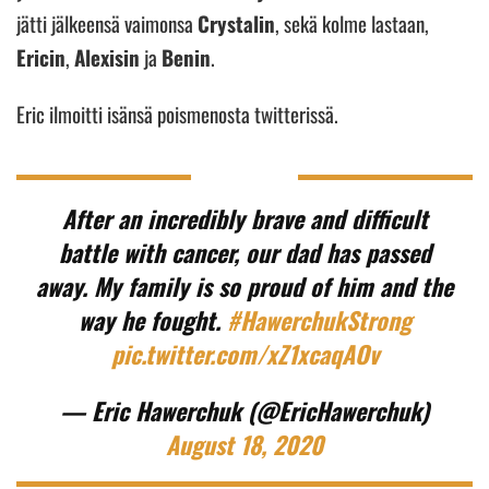
jätti jälkeensä vaimonsa
Crystalin
, sekä kolme lastaan,
Ericin
,
Alexisin
ja
Benin
.
Eric ilmoitti isänsä poismenosta twitterissä.
After an incredibly brave and difficult
battle with cancer, our dad has passed
away. My family is so proud of him and the
way he fought.
#HawerchukStrong
pic.twitter.com/xZ1xcaqAOv
— Eric Hawerchuk (@EricHawerchuk)
August 18, 2020