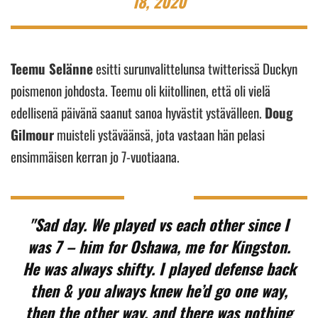
18, 2020
Teemu Selänne
esitti surunvalittelunsa twitterissä Duckyn
poismenon johdosta. Teemu oli kiitollinen, että oli vielä
edellisenä päivänä saanut sanoa hyvästit ystävälleen.
Doug
Gilmour
muisteli ystäväänsä, jota vastaan hän pelasi
ensimmäisen kerran jo 7-vuotiaana.
"Sad day. We played vs each other since I
was 7 – him for Oshawa, me for Kingston.
He was always shifty. I played defense back
then & you always knew he’d go one way,
then the other way, and there was nothing