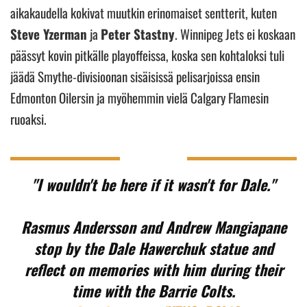
aikakaudella kokivat muutkin erinomaiset sentterit, kuten
Steve Yzerman
ja
Peter Stastny
. Winnipeg Jets ei koskaan
päässyt kovin pitkälle playoffeissa, koska sen kohtaloksi tuli
jäädä Smythe-divisioonan sisäisissä pelisarjoissa ensin
Edmonton Oilersin ja myöhemmin vielä Calgary Flamesin
ruoaksi.
"I wouldn't be here if it wasn't for Dale."
Rasmus Andersson and Andrew Mangiapane
stop by the Dale Hawerchuk statue and
reflect on memories with him during their
time with the Barrie Colts.