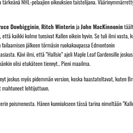
 ja tärkeänä NHL-pelaajien oikeuksien taistelijana. Väärinymmärrett
ruce Dowbigginin
,
Ritch Winterin
ja
John MacKinnonin
tääl
, että kaikki kolme tunsivat Kallen oikein hyvin. Se tuli ilmi vasta, 
tun failaamisen jälkeen törmäsin ruokakaupassa Edmontonin
asiasta. Kävi ilmi, että ”Hallsie” ajeli Maple Leaf Gardensille joskus
nkin olisi etukäteen tiennyt.. Pieni maailma.
ehnyt joskus myös pidemmän version, koska haastateltavat, kuten B
t mahtuneet lehtijuttuun.
ewerin poismenosta. Hänen kunniakseen tässä tarina nimeltään ”Kall