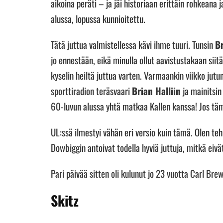
aikoina peräti – ja jäi historiaan erittäin rohkeana
alussa, lopussa kunnioitettu.
Tätä juttua valmistellessa kävi ihme tuuri. Tunsin
B
jo ennestään, eikä minulla ollut aavistustakaan siitä
kyselin heiltä juttua varten. Varmaankin viikko ju
sporttiradion teräsvaari
Brian Halliin
ja mainitsin 
60-luvun alussa yhtä matkaa Kallen kanssa! Jos tämä
UL:ssä ilmestyi vähän eri versio kuin tämä. Olen t
Dowbiggin antoivat todella hyviä juttuja, mitkä eivä
Pari päivää sitten oli kulunut jo 23 vuotta Carl Br
Skitz