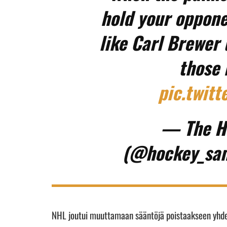
hold your oppone
like Carl Brewer 
those 
pic.twit
— The H
(@hockey_sa
NHL joutui muuttamaan sääntöjä poistaakseen yhden