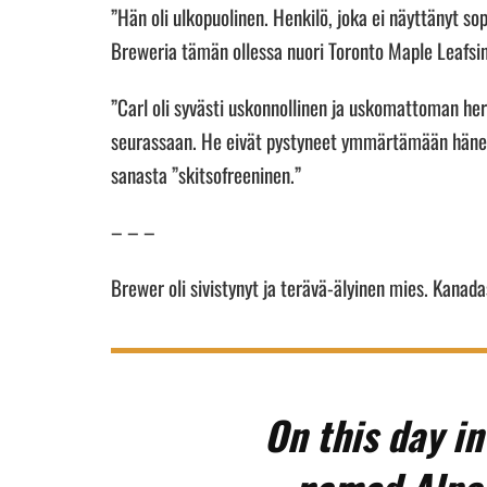
”Hän oli ulkopuolinen. Henkilö, joka ei näyttänyt s
Breweria tämän ollessa nuori Toronto Maple Leafsin
”Carl oli syvästi uskonnollinen ja uskomattoman her
seurassaan. He eivät pystyneet ymmärtämään hän
sanasta ”skitsofreeninen.”
– – –
Brewer oli sivistynyt ja terävä-älyinen mies. Kanad
On this day i