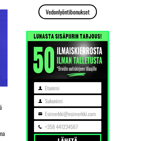
Vedonlyöntibonukset
Etunimi
Etunimi
Sukunimi
Sukunimi
ä
Esimerkki@esimerkki.com
Sähköposti
+358 441234567
Puhelin
ina
LÄHETÄ