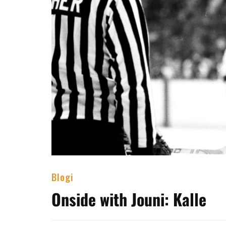
Blogi
Onside with Jouni: Kalle