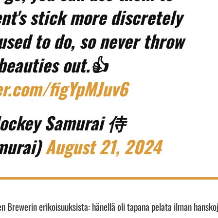
nt's stick more discretely
used to do, so never throw
beauties out.👍
ter.com/figYpMJuv6
ockey Samurai 侍
murai)
August 21, 2024
 Brewerin erikoisuuksista: hänellä oli tapana pelata ilman hansko