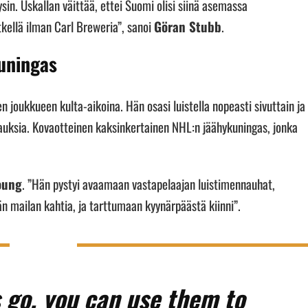
sin. Uskallan väittää, ettei Suomi olisi siinä asemassa
tkellä ilman Carl Breweria”, sanoi
Göran Stubb
.
uningas
 joukkueen kulta-aikoina. Hän osasi luistella nopeasti sivuttain ja
kauksia. Kovaotteinen kaksinkertainen NHL:n jäähykuningas, jonka
oung
. ”Hän pystyi avaamaan vastapelaajan luistimennauhat,
 mailan kahtia, ja tarttumaan kyynärpäästä kiinni”.
 go, you can use them to