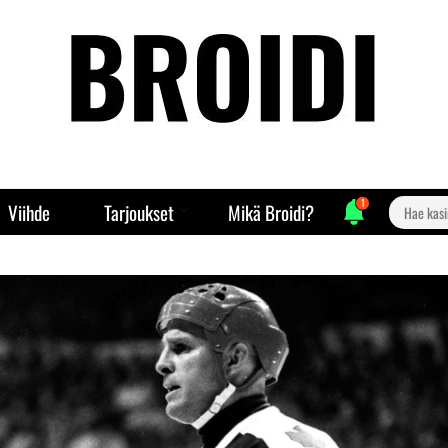
1
Search
Viihde
Tarjoukset
Mikä Broidi?
for: