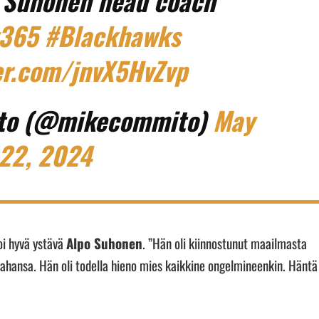
 Suhonen head coach
365
#Blackhawks
ter.com/jnvX5HvZvp
to (@mikecommito)
May
22, 2024
noi hyvä ystävä
Alpo Suhonen
. ”Hän oli kiinnostunut maailmasta
tahansa. Hän oli todella hieno mies kaikkine ongelmineenkin. Häntä