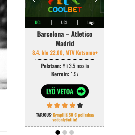
UCL
UCL
Liiga
Barcelona – Atletico
PSG 
Madrid
8.4. klo 2
8.4. klo 22.00, MTV Katsomo+
Pelat
K
Pelataan:
Yli 3.5 maalia
Kerroin:
1.97
TARJOUS
:
100 %
TARJOUS
:
Kympillä 50 € pelirahaa
vedonlyöntiin!