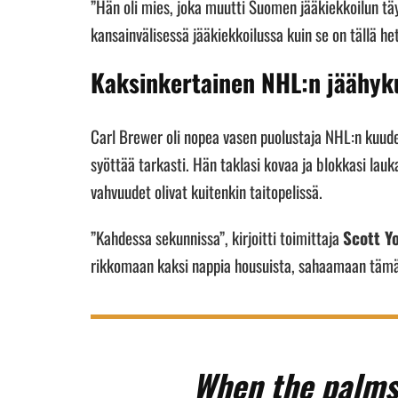
”Hän oli mies, joka muutti Suomen jääkiekkoilun täy
kansainvälisessä jääkiekkoilussa kuin se on tällä he
Kaksinkertainen NHL:n jäähyk
Carl Brewer oli nopea vasen puolustaja NHL:n kuuden
syöttää tarkasti. Hän taklasi kovaa ja blokkasi lau
vahvuudet olivat kuitenkin taitopelissä.
”Kahdessa sekunnissa”, kirjoitti toimittaja
Scott Y
rikkomaan kaksi nappia housuista, sahaamaan tämän
When the palms