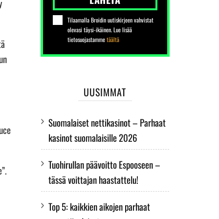
y
Tilaamalla Broidin uutiskirjeen vahvistat
olevasi täysi-ikäinen. Lue lisää
tietosuojastamme
täältä
tä
kun
UUSIMMAT
Suomalaiset nettikasinot – Parhaat
ruce
kasinot suomalaisille 2026
Tuohirullan päävoitto Espooseen –
e”.
tässä voittajan haastattelu!
Top 5: kaikkien aikojen parhaat