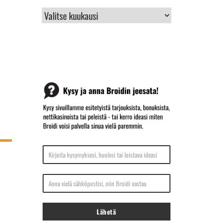
BROIDIN
ARKISTO
Kirjoita kysymyksesi, huolesi tai loistava ideasi
Anna vielä sähköpostisi, niin Broidi vastaa
Lähetä