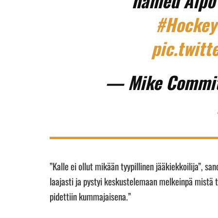
named Alpo
#Hockey
pic.twit
— Mike Commi
”Kalle ei ollut mikään tyypillinen jääkiekkoilija”, sa
laajasti ja pystyi keskustelemaan melkeinpä mistä 
pidettiin kummajaisena.”