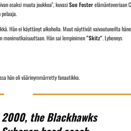
opivan osaksi muuta joukkoa”, kuvasi
Sue Foster
elämäntoveriaan C
 pelaaja.
kkä. Hän ei käyttänyt alkoholia. Muut näyttivät vaivautuneilta hän
en monimutkaisuuttaan. Hän sai lempinimen
”Skitz”
. Lyhennys
assa hän oli väärinymmärretty fanaatikko.
n 2000, the Blackhawks