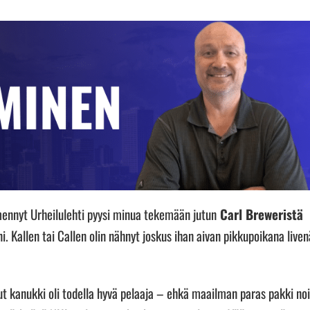
mennyt Urheilulehti pyysi minua tekemään jutun
Carl Breweristä
i. Kallen tai Callen olin nähnyt joskus ihan aivan pikkupoikana liven
kanukki oli todella hyvä pelaaja – ehkä maailman paras pakki no