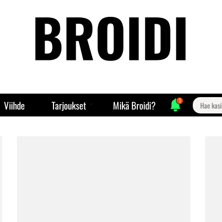
1
Search
Viihde
Tarjoukset
Mikä Broidi?
for: