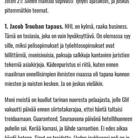
Joten 21! Siihen mahtuu sopivasti lyhyet ajatukset, ja joskus
pitemmätkin teemat.
1. Jacob Trouban tapaus.
NHL on kylmä, raaka business.
Tämä on tosiasia, joka on vain hyväksyttävä. On olemassa syy
sille, miksi pelisopimukset ja työehtosopimukset ovat
hillittömiä, monisivuisia, paksuja salkkuja kantavien juristien
tekemiä asiakirjoja. Kädenpuristus ei riitä, kuten ennen
maailman onnellisimpien ihmisten maassa oli tapana kunnon
miesten ja naisten kesken. Ja on joskus vieläkin.
Moni meistä on kuullut tarinan nuoresta pelaajasta, jolle GM
vakuutti päivää ennen siirtotakarajaa, ettei häntä tultaisi
treidaamaan. Guaranteed. Seuraavana päivänä hotellihuoneen
puhelin soi. Kerää kamasi, ja lähde samantien. Ei edes aikaa
käydä kotona. Sinut on treidattu. Uuden joukkueesi peli on jo