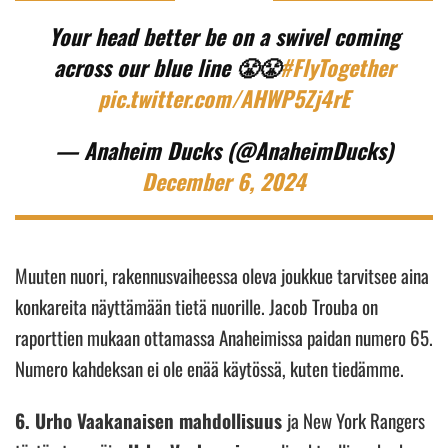
Your head better be on a swivel coming
across our blue line 😤😤
#FlyTogether
pic.twitter.com/AHWP5Zj4rE
— Anaheim Ducks (@AnaheimDucks)
December 6, 2024
Muuten nuori, rakennusvaiheessa oleva joukkue tarvitsee aina
konkareita näyttämään tietä nuorille. Jacob Trouba on
raporttien mukaan ottamassa Anaheimissa paidan numero 65.
Numero kahdeksan ei ole enää käytössä, kuten tiedämme.
6. Urho Vaakanaisen mahdollisuus
ja New York Rangers