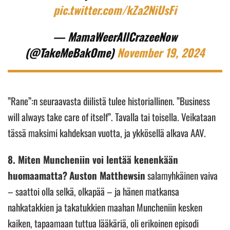
pic.twitter.com/kZa2NiUsFi
— MamaWeerAllCrazeeNow
(@TakeMeBakOme)
November 19, 2024
”Rane”:n seuraavasta diilistä tulee historiallinen. ”Business
will always take care of itself”. Tavalla tai toisella. Veikataan
tässä maksimi kahdeksan vuotta, ja ykkösellä alkava AAV.
8. Miten Muncheniin voi lentää kenenkään
huomaamatta?
Auston Matthewsin
salamyhkäinen vaiva
– saattoi olla selkä, olkapää – ja hänen matkansa
nahkatakkien ja takatukkien maahan Muncheniin kesken
kaiken, tapaamaan tuttua lääkäriä, oli erikoinen episodi