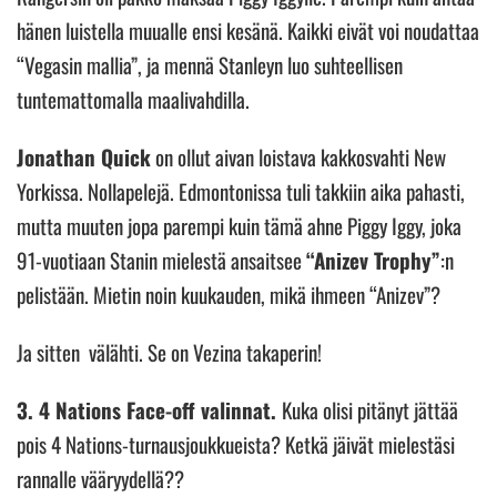
hänen luistella muualle ensi kesänä. Kaikki eivät voi noudattaa
“Vegasin mallia”, ja mennä Stanleyn luo suhteellisen
tuntemattomalla maalivahdilla.
Jonathan Quick
on ollut aivan loistava kakkosvahti New
Yorkissa. Nollapelejä. Edmontonissa tuli takkiin aika pahasti,
mutta muuten jopa parempi kuin tämä ahne Piggy Iggy, joka
91-vuotiaan Stanin mielestä ansaitsee
“Anizev Trophy”
:n
pelistään. Mietin noin kuukauden, mikä ihmeen “Anizev”?
Ja sitten välähti. Se on Vezina takaperin!
3. 4 Nations Face-off valinnat.
Kuka olisi pitänyt jättää
pois 4 Nations-turnausjoukkueista? Ketkä jäivät mielestäsi
rannalle vääryydellä??