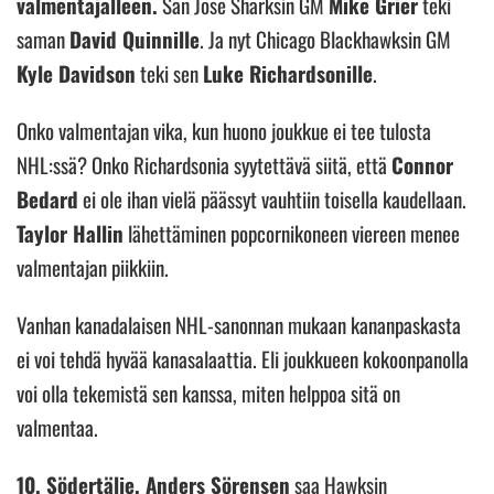
valmentajalleen.
San Jose Sharksin GM
Mike Grier
teki
saman
David Quinnille
. Ja nyt Chicago Blackhawksin GM
Kyle Davidson
teki sen
Luke Richardsonille
.
Onko valmentajan vika, kun huono joukkue ei tee tulosta
NHL:ssä? Onko Richardsonia syytettävä siitä, että
Connor
Bedard
ei ole ihan vielä päässyt vauhtiin toisella kaudellaan.
Taylor Hallin
lähettäminen popcornikoneen viereen menee
valmentajan piikkiin.
Vanhan kanadalaisen NHL-sanonnan mukaan kananpaskasta
ei voi tehdä hyvää kanasalaattia. Eli joukkueen kokoonpanolla
voi olla tekemistä sen kanssa, miten helppoa sitä on
valmentaa.
10. Södertälje. Anders Sörensen
saa Hawksin