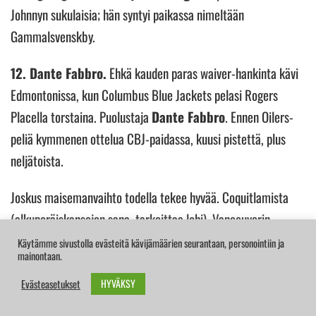
Johnnyn sukulaisia; hän syntyi paikassa nimeltään
Gammalsvenskby.
12. Dante Fabbro.
Ehkä kauden paras waiver-hankinta kävi
Edmontonissa, kun Columbus Blue Jackets pelasi Rogers
Placella torstaina. Puolustaja
Dante Fabbro
. Ennen Oilers-
peliä kymmenen ottelua CBJ-paidassa, kuusi pistettä, plus
neljätoista.
Joskus maisemanvaihto todella tekee hyvää. Coquitlamista
(alkuperäiskansojen sana, tarkoittaa lohi), Vancouverin
alueelta kotoisin oleva Fabbro on vasta 26-vuotias. Pelaa
Käytämme sivustolla evästeitä kävijämäärien seurantaan, personointiin ja
mainontaan.
Jacketsissä Team USA:n
Zach Werenskin
vierellä. Werenski
on pelaamassa hyvää kautta.
HYVÄKSY
Evästeasetukset