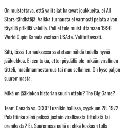
On muistettava, että valitsijat hakevat joukkueita, ei All
Stars-tähdistöjä. Vaikka turnausta ei varmasti pelata aivan
täysillä pitkillä valoilla. Peli ei tule muistuttamaan 1996
World Cupin Kanada vastaan USA:ta. Valitettavasti.
Silti, tässä turnauksessa saatetaan nähdä todella hyvää
jääkiekkoa. Ei sen takia, ettei pöydällä ole mikään virallinen
titteli, maailmanmestaruus tai muu sellainen. On kyse paljon
suuremmasta.
Mikä on jääkiekon historian suurin ottelu? The Big Game?
Team Canada vs. CCCP Luznikin hallissa, syyskuun 28. 1972.
Pelattiinko siinä pelissä jostain virallisesta tittelistä tai
prenikasta? Ei. Suurempaa peliä ei ehkä koskaan tulla