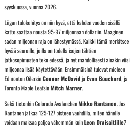
syyskuussa, vuonna 2026.
Liigan tulokehitys on niin hyvä, että kahden vuoden sisällä
katto saattaa nousta 95-97 miljoonaan dollariin. Maaginen
sadan miljoonan raja on lähestymässä. Kaikki tämä merkitsee
hyvää seuroille, joilla on todella isojen tähtien
jatkosopimusten teko edessä, ja nyt mahdollisesti ainakin viisi
miljoonaa lisää käytettävään. Ensimmäisinä tulevat mieleen
Edmonton Oilersin
Connor McDavid
ja
Evan Bouchard
, ja
Toronto Maple Leafsin
Mitch Marner
.
Sekä tietenkin Colorado Avalanchen
Mikko Rantanen
. Jos
Rantanen jatkaa 125-127 pisteen vauhdilla, miten hänelle
voidaan maksaa paljoa vähemmän kuin
Leon Draisaitlille
?