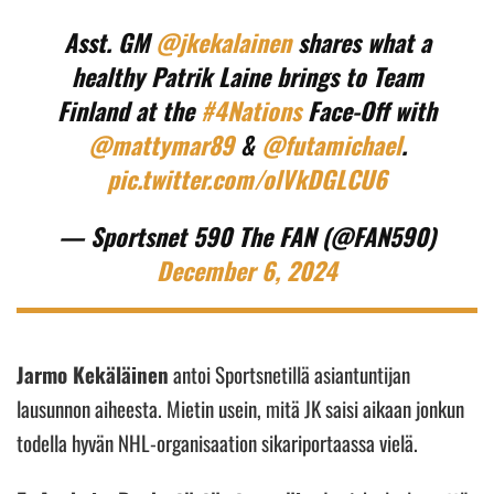
Asst. GM
@jkekalainen
shares what a
healthy Patrik Laine brings to Team
Finland at the
#4Nations
Face-Off with
@mattymar89
&
@futamichael
.
pic.twitter.com/olVkDGLCU6
— Sportsnet 590 The FAN (@FAN590)
December 6, 2024
Jarmo Kekäläinen
antoi Sportsnetillä asiantuntijan
lausunnon aiheesta. Mietin usein, mitä JK saisi aikaan jonkun
todella hyvän NHL-organisaation sikariportaassa vielä.