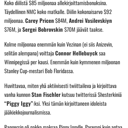
Koko diilistä $85 miljoonaa allekirjoittamisbonuksina.
Täydellinen NMC koko matkalle. Diilin kokonaisarvo $92
miljoonaa.
Carey Pricen
$84M,
Andrei Vasilevskiyn
$76M, ja
Sergei Bobrovskin
$70M jäävät taakse.
Kolme miljoonaa enemmän kuin Vezinan (ei siis Anizevin,
selitän alempana) voittaja
Connor Hellebuyck
saa
Winnipegissä per kausi. Enemmän kuin kymmenen miljoonan
Stanley Cup-mestari Bob Floridassa.
Huvittavaa, miten yhä aktiivisesti twiittaileva ja kirjoittava
vanha kunnon
Stan Fischler
kutsuu twitterissä Shesterkiniä
“Piggy Iggy”
:ksi. Yksi tämän kirjoittaneen idoleista
jääkiekkojournalismissa.
Rangersin oli pakko maksaa Piggy Iggylle. Parempi kuin antaa