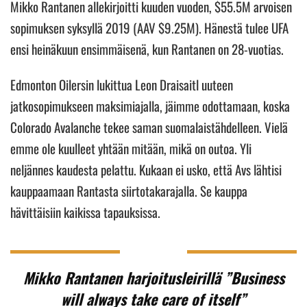
Mikko Rantanen allekirjoitti kuuden vuoden, $55.5M arvoisen
sopimuksen syksyllä 2019 (AAV $9.25M). Hänestä tulee UFA
ensi heinäkuun ensimmäisenä, kun Rantanen on 28-vuotias.
Edmonton Oilersin lukittua Leon Draisaitl uuteen
jatkosopimukseen maksimiajalla, jäimme odottamaan, koska
Colorado Avalanche tekee saman suomalaistähdelleen. Vielä
emme ole kuulleet yhtään mitään, mikä on outoa. Yli
neljännes kaudesta pelattu. Kukaan ei usko, että Avs lähtisi
kauppaamaan Rantasta siirtotakarajalla. Se kauppa
hävittäisiin kaikissa tapauksissa.
Mikko Rantanen harjoitusleirillä ”Business
will always take care of itself”