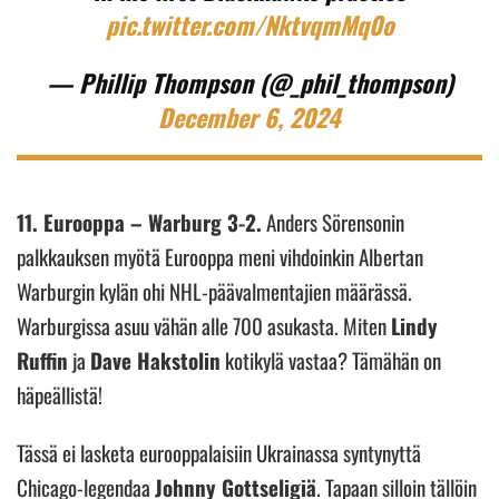
pic.twitter.com/NktvqmMq0o
— Phillip Thompson (@_phil_thompson)
December 6, 2024
11. Eurooppa – Warburg 3-2.
Anders Sörensonin
palkkauksen myötä Eurooppa meni vihdoinkin Albertan
Warburgin kylän ohi NHL-päävalmentajien määrässä.
Warburgissa asuu vähän alle 700 asukasta. Miten
Lindy
Ruffin
ja
Dave Hakstolin
kotikylä vastaa? Tämähän on
häpeällistä!
Tässä ei lasketa eurooppalaisiin Ukrainassa syntynyttä
Chicago-legendaa
Johnny Gottseligiä
. Tapaan silloin tällöin