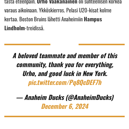
tästä eteenpäin.
Urho Vaakanainen
oli suhteellisen korkea
varaus aikoinaan. Ykköskierros. Pelasi U20-kisat kolme
kertaa. Boston Bruins lähetti Anaheimiin
Hampus
Lindholm
-treidissä.
A beloved teammate and member of this
community, thank you for everything,
Urho, and good luck in New York.
pic.twitter.com/Pq8QcDEF7h
— Anaheim Ducks (@AnaheimDucks)
December 6, 2024