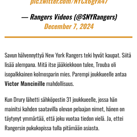
pic.twitter.com/NYCx6gFA47
— Rangers Videos (@SNYRangers)
December 7, 2024
Savun hälvennyttyä New York Rangers teki hyvät kaupat. Siitä
lisää alempana. Mitä itse jääkiekkoon tulee, Trouba oli
isopalkkainen kolmosparin mies. Parempi joukkueelle antaa
Victor Mancinille
mahdollisuus.
Kun Drury lähetti sähköpostin 31 joukkueelle, jossa hän
mainitsi kahden saatavilla olevan pelaajan nimet, hänen on
täytynyt ymmärtää, että joku vuotaa tiedon vielä. Ja, ettei
Rangersin pukukopissa tulla pitämään asiasta.