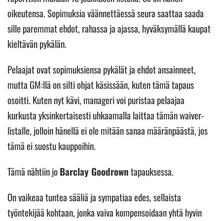
oikeutensa. Sopimuksia väännettäessä seura saattaa saada
sille paremmat ehdot, rahassa ja ajassa, hyväksymällä kaupat
kieltävän pykälän.
Pelaajat ovat sopimuksiensa pykälät ja ehdot ansainneet,
mutta GM:llä on silti ohjat käsissään, kuten tämä tapaus
osoitti. Kuten nyt kävi, manageri voi puristaa pelaajaa
kurkusta yksinkertaisesti uhkaamalla laittaa tämän waiver-
listalle, jolloin hänellä ei ole mitään sanaa määränpäästä, jos
tämä ei suostu kauppoihin.
Tämä nähtiin jo
Barclay Goodrown
tapauksessa.
On vaikeaa tuntea sääliä ja sympatiaa edes, sellaista
työntekijää kohtaan, jonka vaiva kompensoidaan yhtä hyvin