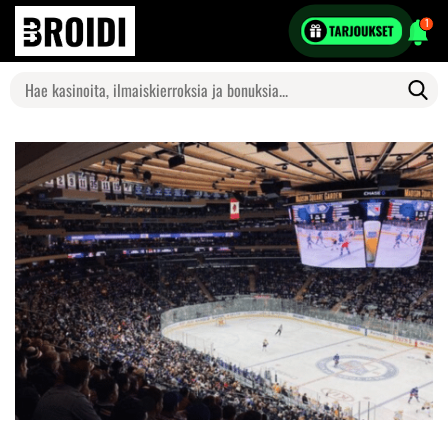
1
Search
for: