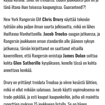
tänä iltana ihan toisessa kaupungissa. Guaranteed!?!
New York Rangersin GM
Chris Drury
näyttää tekevän
työtään aika paljon ilman suurta julkisuutta, mikä on lähes
ihailtavaa Manhattanilla.
Jacob Trouba
-saagan jatkuessa, ja
Rangersin joukkueen oman standardin alle jääneen syksyn
jatkuessa, tämän kirjoittanut on saattanut vitsailla
kavereilleen, että Rangersin omistaja
James Dolan
soittaa
kohta
Glen Satherille
kysyäkseen, kenelle tässä on kohta
annettava kenkää.
Drury on yrittänyt treidata Troubaa jo viime kesästä lähtien,
mikä ei ollut mikään salaisuus. Jacob käytti sopimuksensa no
trade-pykälää, ja esti kaupat kaupunkeihin, jotka oli mainittu
raporttien mukaan 15 joukkueen listalla. Se on hänen