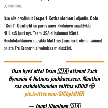
pelaamaan.
Itse olisin valinnut
Jesperi Kotkaniemen
Leijoniin.
Cole
“Goal” Caufield
on paras amerikkalainen maalitykki
NHL:ssä juuri nyt. Team USA ei halunnut häntä.
Henkilökohtainen suosikki
Mattias Janmark
olisi ansainnut
pelata Tre Kronorin alivoimissa mielestäni.
Ihan hyvä ettei Team 🇨🇦 ottanut Zach
Hymania 4 Nations joukkueeseen. Muutkin
saa mahdollisuuden voittaa välillä 🤠
pic.twitter.com/SfCbpk01ER
— Jouni Nieminen 🇺🇦