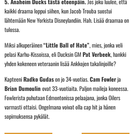
5. Anaheim Ducks tästä eteenpäin.
Jos joku luulee, että
kaikki draama loppui siihen, kun Jacob Trouba suostui
lähtemään New Yorkista Disneylandiin. Hah. Lisää draamaa on
tulossa.
Miksi alkuperäinen
“Little Ball of Hate”
, mies, jonka veli
pelasi Karhu-Kissoissa, eli Ducksin GM
Pat Verbeek
, hankki
yhden kokeneen veteraanin lisää Ankkojen takalinjoille?
Kapteeni
Radko Gudas
on jo 34-vuotias.
Cam Fowler
ja
Brian Dumoulin
ovat 33-vuotiaita. Paljon maileja koneessa.
Fowlerista puhutaan Edmontonissa pelaajana, jonka Oilers
varmasti ottaisi. Ongelmana voivat olla cap hit ja hänen
sopimuksensa pykälät.