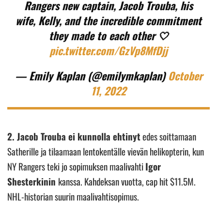
Rangers new captain, Jacob Trouba, his
wife, Kelly, and the incredible commitment
they made to each other 🤍
pic.twitter.com/GzVp8MfDjj
— Emily Kaplan (@emilymkaplan)
October
11, 2022
2. Jacob Trouba ei kunnolla ehtinyt
edes soittamaan
Satherille ja tilaamaan lentokentälle vievän helikopterin, kun
NY Rangers teki jo sopimuksen maalivahti
Igor
Shesterkinin
kanssa. Kahdeksan vuotta, cap hit $11.5M.
NHL-historian suurin maalivahtisopimus.