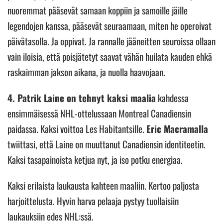
nuoremmat pääsevät samaan koppiin ja samoille jäille
legendojen kanssa, pääsevät seuraamaan, miten he operoivat
päivätasolla. Ja oppivat. Ja rannalle jääneitten seuroissa ollaan
vain iloisia, että poisjätetyt saavat vähän huilata kauden ehkä
raskaimman jakson aikana, ja nuolla haavojaan.
4. Patrik Laine on tehnyt kaksi maalia
kahdessa
ensimmäisessä NHL-ottelussaan Montreal Canadiensin
paidassa. Kaksi voittoa Les Habitantsille.
Eric Macramalla
twiittasi, että Laine on muuttanut Canadiensin identiteetin.
Kaksi tasapainoista ketjua nyt, ja iso potku energiaa.
Kaksi erilaista laukausta kahteen maaliin. Kertoo paljosta
harjoittelusta. Hyvin harva pelaaja pystyy tuollaisiin
laukauksiin edes NHL:ssä.