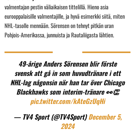
valmentajan pestin väliaikaisen tittelillä. Hieno asia
eurooppalaisille valmentajille, ja hyvä esimerkki siitä, miten
NHL-tasolle mennään. Sörensen on tehnyt pitkän uran
Pohjois-Amerikassa, junnuista ja Rautaliigasta lähtien.
49-årige Anders Sörensen blir förste
svensk att gå in som huvudtränare i ett
NHL-lag någonsin när han tar över Chicago
Blackhawks som interim-tränare 👀👏
pic.twitter.com/kAteGzUqHi
— TV4 Sport (@TV4Sport)
December 5,
2024