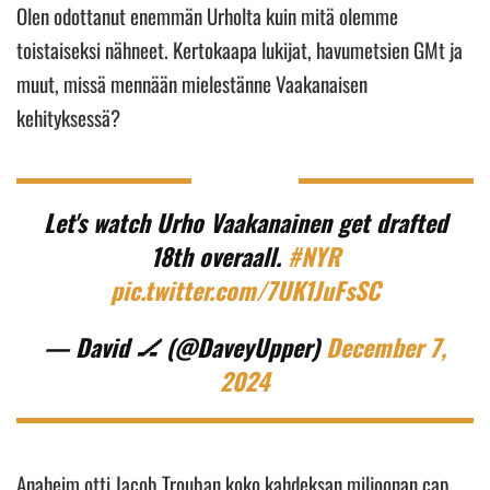
Olen odottanut enemmän Urholta kuin mitä olemme
toistaiseksi nähneet. Kertokaapa lukijat, havumetsien GMt ja
muut, missä mennään mielestänne Vaakanaisen
kehityksessä?
Let's watch Urho Vaakanainen get drafted
18th overaall.
#NYR
pic.twitter.com/7UK1JuFsSC
— David 🏒 (@DaveyUpper)
December 7,
2024
Anaheim otti Jacob Trouban koko kahdeksan miljoonan cap