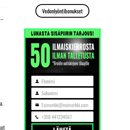
Vedonlyöntibonukset
 –
Etunimi
Etunimi
Sukunimi
Sukunimi
a.
Esimerkki@esimerkki.com
Sähköposti
+358 441234567
Puhelin
kot
LÄHETÄ