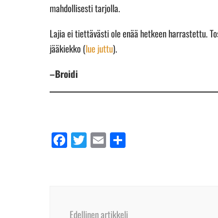
mahdollisesti tarjolla.
Lajia ei tiettävästi ole enää hetkeen harrastettu. To
jääkiekko (
lue juttu
).
–Broidi
Facebook
Twitter
Email
Share
Artikkelien
selaus
Edellinen artikkeli