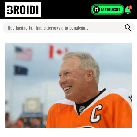
1
Search
for: