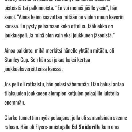
pisteistä tai palkinnoista. “En voi mennä jäälle yksin”, hän
sanoi. “Ainoa keino saavuttaa mitään on viiden muun kaverin
kanssa. En pysty pelaamaan koko ottelua. Jääkiekko on
joukkuepeli. Ja minä olen vain yksi joukkueen jäsenistä.”
Ainoa palkinto, mikä merkitsi hänelle yhtään mitään, oli
Stanley Cup. Sen hän sai jakaa kaksi kertaa
joukkuekavereittensa kanssa.
Jos peli oli ratkaistu, hän pelasi vähemmän. Hän halusi antaa
tilaisuuden joukkueen alempien ketjujen pelaajille luistella
enemmän.
Clarke tunnettiin myös pelaajana, jolla oli samanlainen asenne
rahaan. Hän oli Flyers-omistajalle
Ed Sniderill
e kuin oma