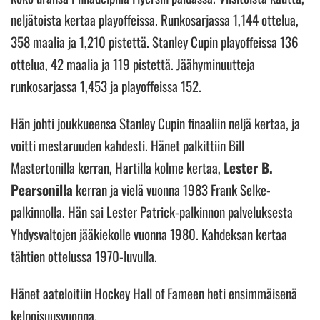
neljätoista kertaa playoffeissa. Runkosarjassa 1,144 ottelua,
358 maalia ja 1,210 pistettä. Stanley Cupin playoffeissa 136
ottelua, 42 maalia ja 119 pistettä. Jäähyminuutteja
runkosarjassa 1,453 ja playoffeissa 152.
Hän johti joukkueensa Stanley Cupin finaaliin neljä kertaa, ja
voitti mestaruuden kahdesti. Hänet palkittiin Bill
Mastertonilla kerran, Hartilla kolme kertaa,
Lester B.
Pearsonilla
kerran ja vielä vuonna 1983 Frank Selke-
palkinnolla. Hän sai Lester Patrick-palkinnon palveluksesta
Yhdysvaltojen jääkiekolle vuonna 1980. Kahdeksan kertaa
tähtien ottelussa 1970-luvulla.
Hänet aateloitiin Hockey Hall of Fameen heti ensimmäisenä
kelpoisuusvuonna.