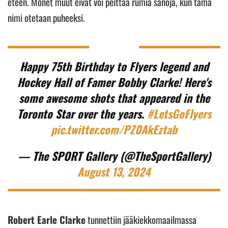
eteen. Monet muut eivät voi peittää rumia sanoja, kun tämä
nimi otetaan puheeksi.
Happy 75th Birthday to Flyers legend and
Hockey Hall of Famer Bobby Clarke! Here's
some awesome shots that appeared in the
Toronto Star over the years.
#LetsGoFlyers
pic.twitter.com/PZ0AkEztab
— The SPORT Gallery (@TheSportGallery)
August 13, 2024
Robert Earle Clarke
tunnettiin jääkiekkomaailmassa