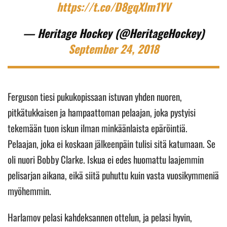
https://t.co/D8gqXlm1YV
— Heritage Hockey (@HeritageHockey)
September 24, 2018
Ferguson tiesi pukukopissaan istuvan yhden nuoren,
pitkätukkaisen ja hampaattoman pelaajan, joka pystyisi
tekemään tuon iskun ilman minkäänlaista epäröintiä.
Pelaajan, joka ei koskaan jälkeenpäin tulisi sitä katumaan. Se
oli nuori Bobby Clarke. Iskua ei edes huomattu laajemmin
pelisarjan aikana, eikä siitä puhuttu kuin vasta vuosikymmeniä
myöhemmin.
Harlamov pelasi kahdeksannen ottelun, ja pelasi hyvin,