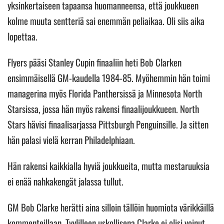
yksinkertaiseen tapaansa huomanneensa, että joukkueen
kolme muuta sentteriä sai enemmän peliaikaa. Oli siis aika
lopettaa.
Flyers pääsi Stanley Cupin finaaliin heti Bob Clarken
ensimmäisellä GM-kaudella 1984-85. Myöhemmin hän toimi
managerina myös Florida Panthersissä ja Minnesota North
Starsissa, jossa hän myös rakensi finaalijoukkueen. North
Stars hävisi finaalisarjassa Pittsburgh Penguinsille. Ja sitten
hän palasi vielä kerran Philadelphiaan.
Hän rakensi kaikkialla hyviä joukkueita, mutta mestaruuksia
ei enää nahkakengät jalassa tullut.
GM Bob Clarke herätti aina silloin tällöin huomiota värikkäillä
kommenteillaan. Tyylilleen uskollisena Clarke ei olisi voinut