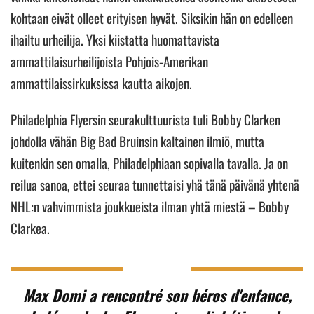
kohtaan eivät olleet erityisen hyvät. Siksikin hän on edelleen
ihailtu urheilija. Yksi kiistatta huomattavista
ammattilaisurheilijoista Pohjois-Amerikan
ammattilaissirkuksissa kautta aikojen.
Philadelphia Flyersin seurakulttuurista tuli Bobby Clarken
johdolla vähän Big Bad Bruinsin kaltainen ilmiö, mutta
kuitenkin sen omalla, Philadelphiaan sopivalla tavalla. Ja on
reilua sanoa, ettei seuraa tunnettaisi yhä tänä päivänä yhtenä
NHL:n vahvimmista joukkueista ilman yhtä miestä – Bobby
Clarkea.
Max Domi a rencontré son héros d'enfance,