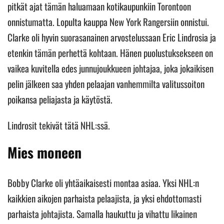
pitkät ajat tämän haluamaan kotikaupunkiin Torontoon
onnistumatta. Lopulta kauppa New York Rangersiin onnistui.
Clarke oli hyvin suorasanainen arvostelussaan Eric Lindrosia ja
etenkin tämän perhettä kohtaan. Hänen puolustuksekseen on
vaikea kuvitella edes junnujoukkueen johtajaa, joka jokaikisen
pelin jälkeen saa yhden pelaajan vanhemmilta valitussoiton
poikansa peliajasta ja käytöstä.
Lindrosit tekivät tätä NHL:ssä.
Mies moneen
Bobby Clarke oli yhtäaikaisesti montaa asiaa. Yksi NHL:n
kaikkien aikojen parhaista pelaajista, ja yksi ehdottomasti
parhaista johtajista. Samalla haukuttu ja vihattu likainen