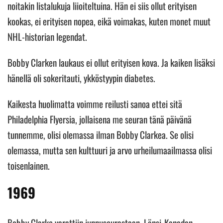
noitakin listalukuja liioiteltuina. Hän ei siis ollut erityisen
kookas, ei erityisen nopea, eikä voimakas, kuten monet muut
NHL-historian legendat.
Bobby Clarken laukaus ei ollut erityisen kova. Ja kaiken lisäksi
hänellä oli sokeritauti, ykköstyypin diabetes.
Kaikesta huolimatta voimme reilusti sanoa ettei sitä
Philadelphia Flyersia, jollaisena me seuran tänä päivänä
tunnemme, olisi olemassa ilman Bobby Clarkea. Se olisi
olemassa, mutta sen kulttuuri ja arvo urheilumaailmassa olisi
toisenlainen.
1969
Bobby Clarke varattiin junnuseurastaan, Länsi-Kanadan