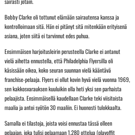
sairasti jotain.
Bobby Clarke oli tottunut elämään sairautensa kanssa ja
kontrolloimaan sitä. Hän ei pitänyt sitä mitenkään erityisenä
asiana, joten siitä ei tarvinnut edes puhua.
Ensimmäisen harjoitusleirin perusteella Clarke ei antanut
vielä aihetta ennustella, että Philadelphia Flyersilla oli
käsissään oikea, koko seuran suunnan vielä kääntävä
franchise-pelaaja. Flyers ei ollut kovin hyvä vielä vuonna 1969,
sen kakkosvarauksen kuuluikin olla heti yksi sen parhaista
pelaajista. Ensimmäisellä kaudellaan Clarke teki viisitoista
maalia ja antoi syötön 30 maaliin. Ei huonosti tulokkaalta.
Samalla ei tilastoja, joista voisi ennustaa tässä olleen
pelaajan, joka tulisi pelaamaan 1,280 ottelua (playoffit