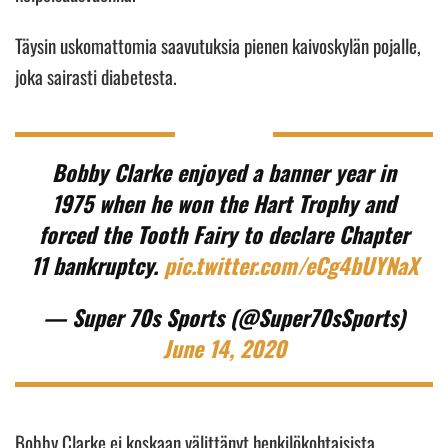
Täysin uskomattomia saavutuksia pienen kaivoskylän pojalle,
joka sairasti diabetesta.
Bobby Clarke enjoyed a banner year in
1975 when he won the Hart Trophy and
forced the Tooth Fairy to declare Chapter
11 bankruptcy.
pic.twitter.com/eCg4bUYNaX
— Super 70s Sports (@Super70sSports)
June 14, 2020
Bobby Clarke ei koskaan välittänyt henkilökohtaisista