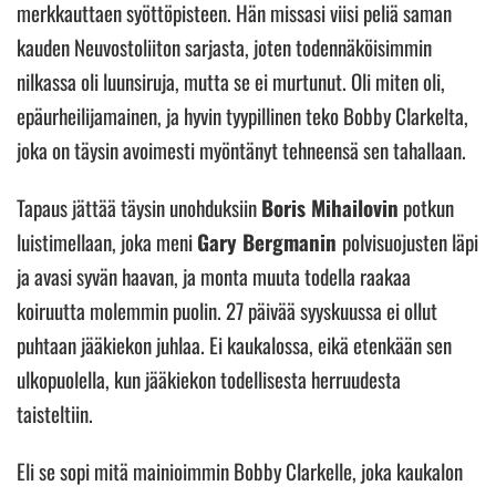
merkkauttaen syöttöpisteen. Hän missasi viisi peliä saman
kauden Neuvostoliiton sarjasta, joten todennäköisimmin
nilkassa oli luunsiruja, mutta se ei murtunut. Oli miten oli,
epäurheilijamainen, ja hyvin tyypillinen teko Bobby Clarkelta,
joka on täysin avoimesti myöntänyt tehneensä sen tahallaan.
Tapaus jättää täysin unohduksiin
Boris Mihailovin
potkun
luistimellaan, joka meni
Gary Bergmanin
polvisuojusten läpi
ja avasi syvän haavan, ja monta muuta todella raakaa
koiruutta molemmin puolin. 27 päivää syyskuussa ei ollut
puhtaan jääkiekon juhlaa. Ei kaukalossa, eikä etenkään sen
ulkopuolella, kun jääkiekon todellisesta herruudesta
taisteltiin.
Eli se sopi mitä mainioimmin Bobby Clarkelle, joka kaukalon