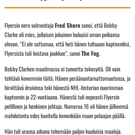
Flyersin nero valmentaja
Fred Shero
sanoi, että Bobby
Clarke oli mies, jollaisen jokainen haluaisi oman poikansa
olevan. “Ei ole sattumaa, että heti hänen tultuaan kapteeniksi,
Flyersista tuli loistava joukkue”, sanoi
The Fog
.
Bobby Clarken maailmassa ei tunnettu tekosyitä. Oli vain
tehtävä kovemmin töitä. Hänen peräänantamattomuutensa, ja
hirvittävä draivinsa teki hänestä NHL-historian nuorimman
kapteenin jo 22-vuotiaana. Hänestä tuli nopeasti Flyersin
pelillinen ja henkinen johtaja. Numeroa 16 oli hänen jälkeensä
mahdotonta edes kuvitella kenenkään muun pelaajan päällä.
Hän tuli uransa aikana tekemään paljon kuuluisia maaleja.