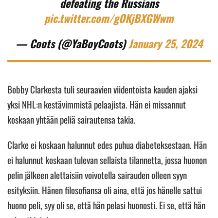
defeating the Russians
pic.twitter.com/gOKjBXGWwm
— Coots (@YaBoyCoots)
January 25, 2024
Bobby Clarkesta tuli seuraavien viidentoista kauden ajaksi
yksi NHL:n kestävimmistä pelaajista. Hän ei missannut
koskaan yhtään peliä sairautensa takia.
Clarke ei koskaan halunnut edes puhua diabeteksestaan. Hän
ei halunnut koskaan tulevan sellaista tilannetta, jossa huonon
pelin jälkeen alettaisiin voivotella sairauden olleen syyn
esityksiin. Hänen filosofiansa oli aina, että jos hänelle sattui
huono peli, syy oli se, että hän pelasi huonosti. Ei se, että hän