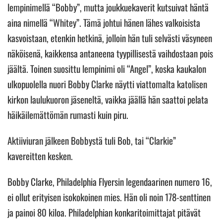
lempinimellä “Bobby”, mutta joukkuekaverit kutsuivat häntä
aina nimellä “Whitey”. Tämä johtui hänen lähes valkoisista
kasvoistaan, etenkin hetkinä, jolloin hän tuli selvästi väsyneen
näköisenä, kaikkensa antaneena tyypillisestä vaihdostaan pois
jäältä. Toinen suosittu lempinimi oli “Angel”, koska kaukalon
ulkopuolella nuori Bobby Clarke näytti viattomalta katolisen
kirkon laulukuoron jäseneltä, vaikka jäällä hän saattoi pelata
häikäilemättömän rumasti kuin piru.
Aktiiviuran jälkeen Bobbystä tuli Bob, tai “Clarkie”
kavereitten kesken.
Bobby Clarke, Philadelphia Flyersin legendaarinen numero 16,
ei ollut erityisen isokokoinen mies. Hän oli noin 178-senttinen
ja painoi 80 kiloa. Philadelphian konkaritoimittajat pitävät