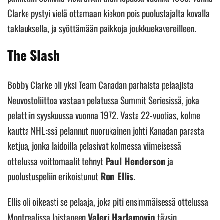
Clarke pystyi vielä ottamaan kiekon pois puolustajalta kovalla
taklauksella, ja syöttämään paikkoja joukkuekavereilleen.
The Slash
Bobby Clarke oli yksi Team Canadan parhaista pelaajista
Neuvostoliittoa vastaan pelatussa Summit Seriesissä, joka
pelattiin syyskuussa vuonna 1972. Vasta 22-vuotias, kolme
kautta NHL:ssä pelannut nuorukainen johti Kanadan parasta
ketjua, jonka laidoilla pelasivat kolmessa viimeisessä
ottelussa voittomaalit tehnyt
Paul Henderson
ja
puolustuspeliin erikoistunut
Ron Ellis
.
Ellis oli oikeasti se pelaaja, joka piti ensimmäisessä ottelussa
Montrealissa loistaneen
Valeri Harlamovin
täysin