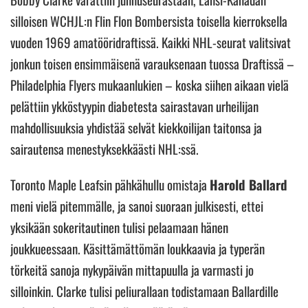
silloisen WCHJL:n Flin Flon Bombersista toisella kierroksella
vuoden 1969 amatööridraftissä. Kaikki NHL-seurat valitsivat
jonkun toisen ensimmäisenä varauksenaan tuossa Draftissä –
Philadelphia Flyers mukaanlukien – koska siihen aikaan vielä
pelättiin ykköstyypin diabetesta sairastavan urheilijan
mahdollisuuksia yhdistää selvät kiekkoilijan taitonsa ja
sairautensa menestyksekkäästi NHL:ssä.
Toronto Maple Leafsin pähkähullu omistaja
Harold Ballard
meni vielä pitemmälle, ja sanoi suoraan julkisesti, ettei
yksikään sokeritautinen tulisi pelaamaan hänen
joukkueessaan. Käsittämättömän loukkaavia ja typerän
törkeitä sanoja nykypäivän mittapuulla ja varmasti jo
silloinkin. Clarke tulisi peliurallaan todistamaan Ballardille