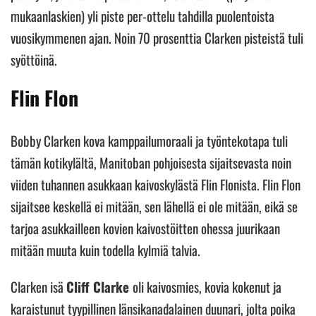
mukaanlaskien) yli piste per-ottelu tahdilla puolentoista
vuosikymmenen ajan. Noin 70 prosenttia Clarken pisteistä tuli
syöttöinä.
Flin Flon
Bobby Clarken kova kamppailumoraali ja työntekotapa tuli
tämän kotikylältä, Manitoban pohjoisesta sijaitsevasta noin
viiden tuhannen asukkaan kaivoskylästä Flin Flonista. Flin Flon
sijaitsee keskellä ei mitään, sen lähellä ei ole mitään, eikä se
tarjoa asukkailleen kovien kaivostöitten ohessa juurikaan
mitään muuta kuin todella kylmiä talvia.
Clarken isä
Cliff Clarke
oli kaivosmies, kovia kokenut ja
karaistunut tyypillinen länsikanadalainen duunari, jolta poika