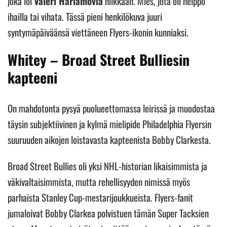
joka löi
Valeri Harlamovia
nilkkaan. Mies, jota oli helppo
ihailla tai vihata. Tässä pieni henkilökuva juuri
syntymäpäiväänsä viettäneen Flyers-ikonin kunniaksi.
Whitey – Broad Street Bulliesin
kapteeni
On mahdotonta pysyä puolueettomassa leirissä ja muodostaa
täysin subjektiivinen ja kylmä mielipide Philadelphia Flyersin
suuruuden aikojen loistavasta kapteenista Bobby Clarkesta.
Broad Street Bullies oli yksi NHL-historian likaisimmista ja
väkivaltaisimmista, mutta rehellisyyden nimissä myös
parhaista Stanley Cup-mestarijoukkueista. Flyers-fanit
jumaloivat Bobby Clarkea polvistuen tämän Super Tacksien