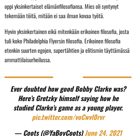
oppi yksinkertaiset elämänfilosofiansa. Mies oli syntynyt
tekemään töitä, mitään ei saa ilman kovaa työtä.
Hyvin yksinkertainen eikä mitenkään erikoinen filosofia, josta
tuli koko Philadelphia Flyersin filosofia. Erikoinen filosofia
etenkin suurten egojen, supertähtien ja elitismin täyttämässä
ammattilaisurheilussa.
Ever doubted how good Bobby Clarke was?
Here’s Gretzky himself saying how he
studied Clarke’s game as a young player.
pic.twitter.com/voCwvl0rvr
— Coots (@YaBoyCoots)
June 24, 2021