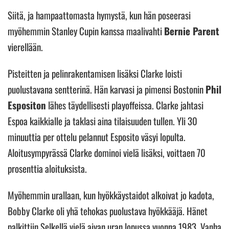
Siitä, ja hampaattomasta hymystä, kun hän poseerasi
myöhemmin Stanley Cupin kanssa maalivahti
Bernie Parent
vierellään.
Pisteitten ja pelinrakentamisen lisäksi Clarke loisti
puolustavana sentterinä. Hän karvasi ja pimensi Bostonin
Phil
Espositon
lähes täydellisesti playoffeissa. Clarke jahtasi
Espoa kaikkialle ja taklasi aina tilaisuuden tullen. Yli 30
minuuttia per ottelu pelannut Esposito väsyi lopulta.
Aloitusympyrässä Clarke dominoi vielä lisäksi, voittaen 70
prosenttia aloituksista.
Myöhemmin urallaan, kun hyökkäystaidot alkoivat jo kadota,
Bobby Clarke oli yhä tehokas puolustava hyökkääjä. Hänet
palkittiin Selkellä vielä aivan uran lopussa vuonna 1983. Vanha