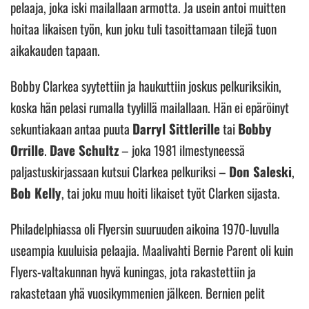
pelaaja, joka iski mailallaan armotta. Ja usein antoi muitten
hoitaa likaisen työn, kun joku tuli tasoittamaan tilejä tuon
aikakauden tapaan.
Bobby Clarkea syytettiin ja haukuttiin joskus pelkuriksikin,
koska hän pelasi rumalla tyylillä mailallaan. Hän ei epäröinyt
sekuntiakaan antaa puuta
Darryl Sittlerille
tai
Bobby
Orrille
.
Dave Schultz
– joka 1981 ilmestyneessä
paljastuskirjassaan kutsui Clarkea pelkuriksi –
Don Saleski
,
Bob Kelly
, tai joku muu hoiti likaiset työt Clarken sijasta.
Philadelphiassa oli Flyersin suuruuden aikoina 1970-luvulla
useampia kuuluisia pelaajia. Maalivahti Bernie Parent oli kuin
Flyers-valtakunnan hyvä kuningas, jota rakastettiin ja
rakastetaan yhä vuosikymmenien jälkeen. Bernien pelit