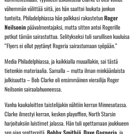
vähemmän välittää siitä, jos hän saattoi loukata jonkun
tunteita. Philadelphiassa hän palkkasi rakastetun
Roger
Neilsonin
päävalmentajaksi, mutta sitten antoi Rogerille
potkut tämän sairastuttua. Selitykseksi tuli surullisen kuuluisa
“Flyers ei ollut pyytänyt Rogeria sairastumaan syöpään.”
Media Philadelphiassa, ja kaikkialla muuallakin, sai tästä
tietenkin materiaalia. Samalla – mutta ilman minkäänlaista
julkisuutta – Bob Clarke oli ensimmäinen vierailija Roger
Neilsonin sairaalahuoneessa.
Vanha kaukaloitten taistelijakin nähtiin kerran Minnesotassa.
Clarke ilmestyi kerran, kesken playoffien, North Starsin
harjoituksiin luistimet jalassa. Hän tuli opettamaan joukkueen
sen ajan senttereitä,
Bobby Smithiä
,
Dave Gagneria
, ja