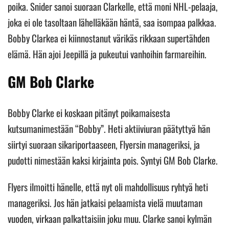
poika. Snider sanoi suoraan Clarkelle, että moni NHL-pelaaja,
joka ei ole tasoltaan lähelläkään häntä, saa isompaa palkkaa.
Bobby Clarkea ei kiinnostanut värikäs rikkaan supertähden
elämä. Hän ajoi Jeepillä ja pukeutui vanhoihin farmareihin.
GM Bob Clarke
Bobby Clarke ei koskaan pitänyt poikamaisesta
kutsumanimestään “Bobby”. Heti aktiiviuran päätyttyä hän
siirtyi suoraan sikariportaaseen, Flyersin manageriksi, ja
pudotti nimestään kaksi kirjainta pois. Syntyi GM Bob Clarke.
Flyers ilmoitti hänelle, että nyt oli mahdollisuus ryhtyä heti
manageriksi. Jos hän jatkaisi pelaamista vielä muutaman
vuoden, virkaan palkattaisiin joku muu. Clarke sanoi kylmän