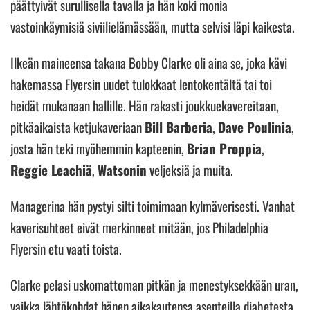
päättyivät surullisella tavalla ja hän koki monia
vastoinkäymisiä siviilielämässään, mutta selvisi läpi kaikesta.
Ilkeän maineensa takana Bobby Clarke oli aina se, joka kävi
hakemassa Flyersin uudet tulokkaat lentokentältä tai toi
heidät mukanaan hallille. Hän rakasti joukkuekavereitaan,
pitkäaikaista ketjukaveriaan
Bill Barberia
,
Dave Poulinia
,
josta hän teki myöhemmin kapteenin,
Brian Proppia
,
Reggie Leachiä
,
Watsonin
veljeksiä ja muita.
Managerina hän pystyi silti toimimaan kylmäverisesti. Vanhat
kaverisuhteet eivät merkinneet mitään, jos Philadelphia
Flyersin etu vaati toista.
Clarke pelasi uskomattoman pitkän ja menestyksekkään uran,
vaikka lähtökohdat hänen aikakautensa asenteilla diabetesta