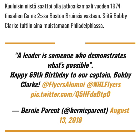
Kuuluisin niistä saattoi olla jatkoaikamaali vuoden 1974
finaalien Game 2:ssa Boston Bruinsia vastaan. Siitä Bobby
Clarke tultiin aina muistamaan Philadelphiassa.
“A leader is someone who demonstrates
what’s possible”.
Happy 69th Birthday to our captain, Bobby
Clarke!
@FlyersAlumni
@NHLFlyers
pic.twitter.com/Q5HFdeBtp0
— Bernie Parent (@bernieparent)
August
13, 2018