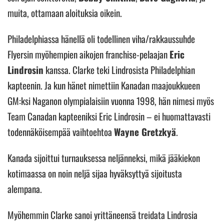
muita, ottamaan aloituksia oikein.
Philadelphiassa hänellä oli todellinen viha/rakkaussuhde
Flyersin myöhempien aikojen franchise-pelaajan
Eric
Lindrosin
kanssa. Clarke teki Lindrosista Philadelphian
kapteenin. Ja kun hänet nimettiin Kanadan maajoukkueen
GM:ksi Naganon olympialaisiin vuonna 1998, hän nimesi myös
Team Canadan kapteeniksi Eric Lindrosin – ei huomattavasti
todennäköisempää vaihtoehtoa
Wayne Gretzkyä
.
Kanada sijoittui turnauksessa neljänneksi, mikä jääkiekon
kotimaassa on noin neljä sijaa hyväksyttyä sijoitusta
alempana.
Myöhemmin Clarke sanoi yrittäneensä treidata Lindrosia