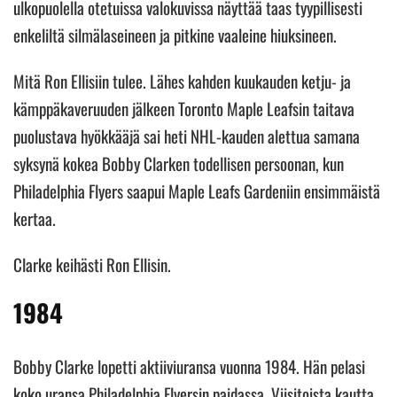
ulkopuolella otetuissa valokuvissa näyttää taas tyypillisesti
enkeliltä silmälaseineen ja pitkine vaaleine hiuksineen.
Mitä Ron Ellisiin tulee. Lähes kahden kuukauden ketju- ja
kämppäkaveruuden jälkeen Toronto Maple Leafsin taitava
puolustava hyökkääjä sai heti NHL-kauden alettua samana
syksynä kokea Bobby Clarken todellisen persoonan, kun
Philadelphia Flyers saapui Maple Leafs Gardeniin ensimmäistä
kertaa.
Clarke keihästi Ron Ellisin.
1984
Bobby Clarke lopetti aktiiviuransa vuonna 1984. Hän pelasi
koko uransa Philadelphia Flyersin paidassa. Viisitoista kautta,