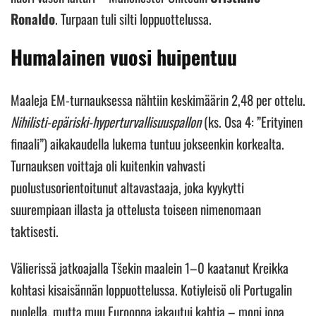
Ronaldo
. Turpaan tuli silti loppuottelussa.
Humalainen vuosi huipentuu
Maaleja EM-turnauksessa nähtiin keskimäärin 2,48 per ottelu.
Nihilisti-epäriski-hyperturvallisuuspallon
(ks. Osa 4: ”Erityinen
finaali”) aikakaudella lukema tuntuu jokseenkin korkealta.
Turnauksen voittaja oli kuitenkin vahvasti
puolustusorientoitunut altavastaaja, joka kyykytti
suurempiaan illasta ja ottelusta toiseen nimenomaan
taktisesti.
Välierissä jatkoajalla Tšekin maalein 1–0 kaatanut Kreikka
kohtasi kisaisännän loppuottelussa. Kotiyleisö oli Portugalin
puolella, mutta muu Eurooppa jakautui kahtia – moni jopa