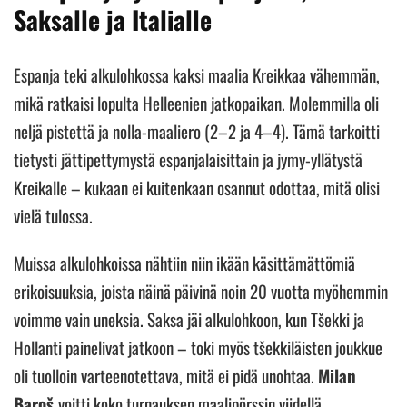
Saksalle ja Italialle
Espanja teki alkulohkossa kaksi maalia Kreikkaa vähemmän,
mikä ratkaisi lopulta Helleenien jatkopaikan. Molemmilla oli
neljä pistettä ja nolla-maaliero (2–2 ja 4–4). Tämä tarkoitti
tietysti jättipettymystä espanjalaisittain ja jymy-yllätystä
Kreikalle – kukaan ei kuitenkaan osannut odottaa, mitä olisi
vielä tulossa.
Muissa alkulohkoissa nähtiin niin ikään käsittämättömiä
erikoisuuksia, joista näinä päivinä noin 20 vuotta myöhemmin
voimme vain uneksia. Saksa jäi alkulohkoon, kun Tšekki ja
Hollanti painelivat jatkoon – toki myös tšekkiläisten joukkue
oli tuolloin varteenotettava, mitä ei pidä unohtaa.
Milan
Baroš
voitti koko turnauksen maalipörssin viidellä