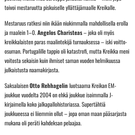
toivoi mestaruutta piskuiselle yllättäjämaalle Kreikalle.
Mestaruus ratkesi niin ikään niukimmalla mahdollisella erolla
ja maalein 1–0.
Angelos Charisteas
– joka oli myös
kreikkalaisten paras maalintekijä turnauksessa – iski voitto-
osuman. Portugalille tappio oli katastrofi, mutta Kreikka meni
voitosta sekaisin kuin ihmiset saman vuoden helmikuussa
julkaistusta naamakirjasta.
Saksalaisen
Otto Rehhagelin
luotsaama Kreikan EM-
joukkue vuodelta 2004 on ehkä joukkue isoimmalla J-
kirjaimella koko jalkapallohistoriassa. Supertähtiä
joukkueessa ei liiemmin ollut – jopa oman maan pääsarjasta
mukana oli peräti kahdeksan pelaajaa.