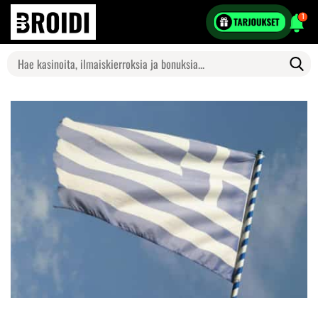
1
Search
for: