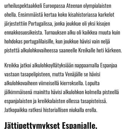
urheiluspektaakkeli Euroopassa Ateenan olympialaisten
ohella. Ensimmäistä kertaa koko kisahistoriassa karkelot
järjestettiin Portugalissa, jonka joukkue oli yksi kisojen
ennakkosuosikeista. Turnauksen alku oli kaikkea muuta kuin
hohdokas portugalilaisille, kun joukkue hävisi vain neljä
pistettä alkulohkovaiheessa saaneelle Kreikalle heti kärkeen.
Kreikka jatkoi alkulohkoyllätyksiään nappaamalla Espanjaa
vastaan tasapelipisteen, mutta Venäjälle se hävisi
alkulohkovaiheen viimeisellä kierroksella. Lopulta
jälkimmäisenä mainittu hävisi alkulohkon kolmella pisteellä
espanjalaisten ja kreikkalaisten ollessa tasapisteissä.
Jatkopaikka ratkesi historiallisen niukalla erolla.
Jättipettymykset Espanjalle,