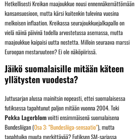
Hetkellisesti Kreikan maajoukkue nousi ennennäkemättömään
kansansuosioon, mutta kärsi kuitenkin tulevina vuosina
melkoisen inflaation. Kreikassa seurajoukkuejalkapallo on
vielä näinä päivinä todella arvostetussa asemassa, mutta
maajoukkue kaipaisi uutta nostetta. Milloin seuraava marssi
Euroopan mestaruuteen? Ei ole näköpiirissä.
Jäikö suomalaisille mitään käteen
yllätysten vuodesta?
Juttusarjan alussa mainitsin nopeasti, ettei suomalaisessa
futiksessa tapahtunut paljon mitään vuonna 2004. Toki
Pekka Lagerblom
voitti ensimmäisenä suomalaisena
Bundesliigan (
Osa 3: ”Bundesliiga-sensaatio”
), mutta
tapahtuiko muuta merkittävää? Futiksen SM-sarjassa