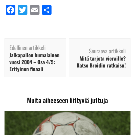
Facebook
Twitter
Email
Share
Artikkelien
Edellinen artikkeli
selaus
Seuraava artikkeli
Jalkapallon humalainen
Mitä tarjota vieraille?
vuosi 2004 – Osa 4/5:
Katso Broidin ratkaisu!
Erityinen finaali
Muita aiheeseen liittyviä juttuja