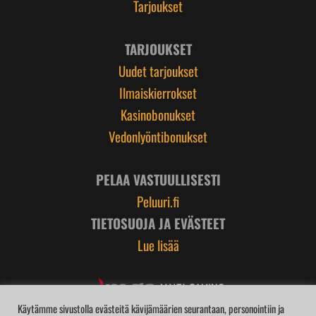
Tarjoukset
TARJOUKSET
Uudet tarjoukset
Ilmaiskierrokset
Kasinobonukset
Vedonlyöntibonukset
PELAA VASTUULLISESTI
Peluuri.fi
TIETOSUOJA JA EVÄSTEET
Lue lisää
Käytämme sivustolla evästeitä kävijämäärien seurantaan, personointiin ja