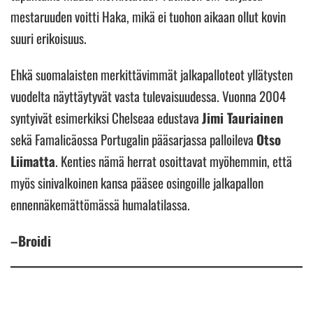
mestaruuden voitti Haka, mikä ei tuohon aikaan ollut kovin
suuri erikoisuus.
Ehkä suomalaisten merkittävimmät jalkapalloteot yllätysten
vuodelta näyttäytyvät vasta tulevaisuudessa. Vuonna 2004
syntyivät esimerkiksi Chelseaa edustava
Jimi Tauriainen
sekä Famalicãossa Portugalin pääsarjassa palloileva
Otso
Liimatta
. Kenties nämä herrat osoittavat myöhemmin, että
myös sinivalkoinen kansa pääsee osingoille jalkapallon
ennennäkemättömässä humalatilassa.
–Broidi