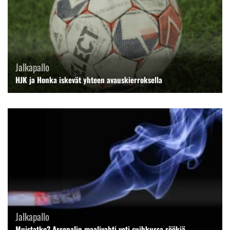
Jalkapallo
HJK ja Honka iskevät yhteen avauskierroksella
Jalkapallo
Muistatko? Arsenalin maalivahti veti suihkussa röökiä