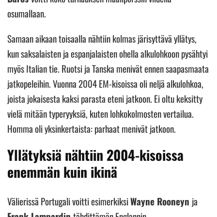
osumallaan.
Samaan aikaan toisaalla nähtiin kolmas järisyttävä yllätys,
kun saksalaisten ja espanjalaisten ohella alkulohkoon pysähtyi
myös Italian tie. Ruotsi ja Tanska menivät ennen saapasmaata
jatkopeleihin. Vuonna 2004 EM-kisoissa oli neljä alkulohkoa,
joista jokaisesta kaksi parasta eteni jatkoon. Ei oltu keksitty
vielä mitään typeryyksiä, kuten lohkokolmosten vertailua.
Homma oli yksinkertaista: parhaat menivät jatkoon.
Yllätyksiä nähtiin 2004-kisoissa
enemmän kuin ikinä
Välierissä Portugali voitti esimerkiksi
Wayne Rooneyn
ja
Frank Lampardin
tähdittämän Englannin