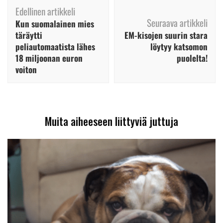
Artikkelien
Edellinen artikkeli
selaus
Seuraava artikkeli
Kun suomalainen mies
täräytti
EM-kisojen suurin stara
peliautomaatista lähes
löytyy katsomon
18 miljoonan euron
puolelta!
voiton
Muita aiheeseen liittyviä juttuja