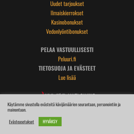
Uudet tarjoukset
Ilmaiskierrokset
Kasinobonukset
Vedonlyöntibonukset
PELAA VASTUULLISESTI
Peluuri.fi
TIETOSUOJA JA EVÄSTEET
Lue lisää
Käytämme sivustolla evästeitä kävijämäärien seurantaan, personointiin ja
mainontaan.
HYVÄKSY
Evästeasetukset
BROIDI.com | © 2026