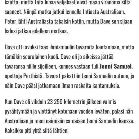
kautta, mutta tätä lupaa veljekset eivät maan viranomaisilta
saaneet. Niinpä matka jatkui lennolla Intiasta Australiaan.
Peter lähti Australiasta takaisin kotiin, mutta Dave sen sijaan
halusi jatkaa edelleen matkaa.
Dave otti avuksi taas ihmismuulin tavaroita kantamaan, mutta
tämäkin seuralainen kuoli. Dave oli jo aikeissa jättää
tavaransa niille sijoilleen, kunnes vastaan tuli
Jenni Samuel
,
opettaja Perthistä. Tavarat pakattiin Jenni Samuelin autoon, ja
näin Dave pääsi jatkamaan ilman raskaita kantamuksia.
Kun Dave oli vihdoin 23 250 kilometrin jälkeen valmis
pysähtymään ja viettänyt kotonaan vuoden leväten, palasi hän
Australiaan ja meni naimisiin samaisen Jenni Samuelin kanssa.
Kaksikko piti yhtä siitä lähtien!