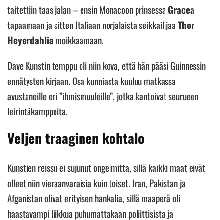
taitettiin taas jalan – ensin Monacoon prinsessa
Gracea
tapaamaan ja sitten Italiaan norjalaista seikkailijaa
Thor
Heyerdahlia
moikkaamaan.
Dave Kunstin temppu oli niin kova, että hän pääsi Guinnessin
ennätysten kirjaan. Osa kunniasta kuuluu matkassa
avustaneille eri ”ihmismuuleille”, jotka kantoivat seurueen
leirintäkamppeita.
Veljen traaginen kohtalo
Kunstien reissu ei sujunut ongelmitta, sillä kaikki maat eivät
olleet niin vieraanvaraisia kuin toiset. Iran, Pakistan ja
Afganistan olivat erityisen hankalia, sillä maaperä oli
haastavampi liikkua puhumattakaan poliittisista ja