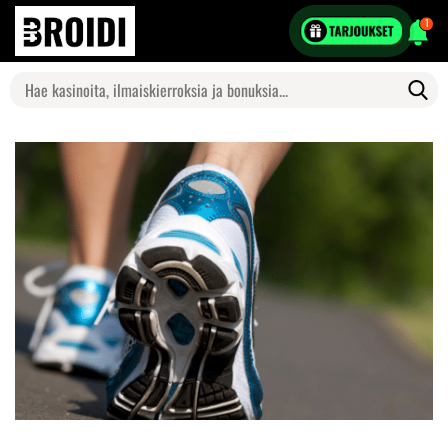
1
Search
for: