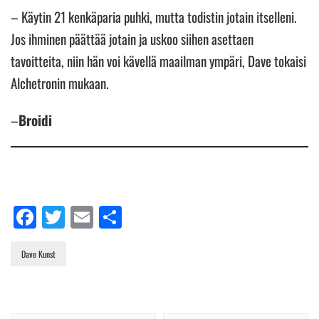
– Käytin 21 kenkäparia puhki, mutta todistin jotain itselleni.
Jos ihminen päättää jotain ja uskoo siihen asettaen
tavoitteita, niin hän voi kävellä maailman ympäri, Dave tokaisi
Alchetronin mukaan.
–
Broidi
Facebook
Twitter
Email
Share
Dave Kunst