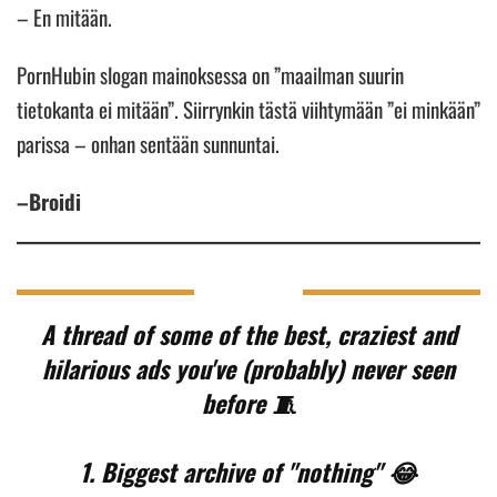
– En mitään.
PornHubin slogan mainoksessa on ”maailman suurin
tietokanta ei mitään”. Siirrynkin tästä viihtymään ”ei minkään”
parissa – onhan sentään sunnuntai.
–Broidi
A thread of some of the best, craziest and
hilarious ads you've (probably) never seen
before 🧵
1. Biggest archive of "nothing" 😂