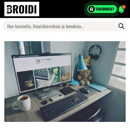
1
Search
for: