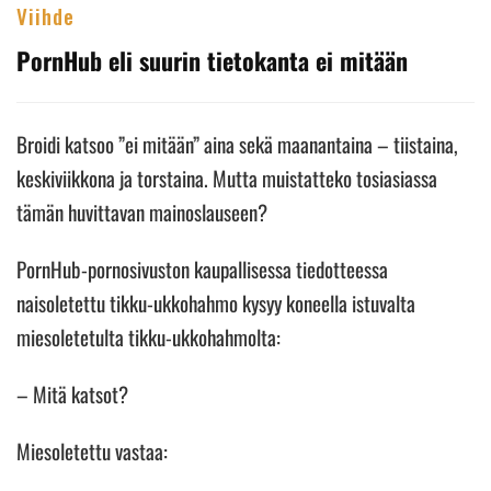
Viihde
PornHub eli suurin tietokanta ei mitään
Broidi katsoo ”ei mitään” aina sekä maanantaina – tiistaina,
keskiviikkona ja torstaina. Mutta muistatteko tosiasiassa
tämän huvittavan mainoslauseen?
PornHub-pornosivuston kaupallisessa tiedotteessa
naisoletettu tikku-ukkohahmo kysyy koneella istuvalta
miesoletetulta tikku-ukkohahmolta:
– Mitä katsot?
Miesoletettu vastaa: