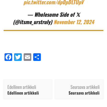
pic.twitter.com/dp0pDLTUpV
— Wholesome Side of 𝕏
(@itsme_urstruly)
November 12, 2024
Facebook
Twitter
Email
Share
Artikkelien
Edellinen artikkeli
Seuraava artikkeli
selaus
Edellinen artikkeli
Seuraava artikkeli