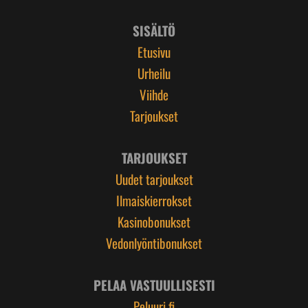
SISÄLTÖ
Etusivu
Urheilu
Viihde
Tarjoukset
TARJOUKSET
Uudet tarjoukset
Ilmaiskierrokset
Kasinobonukset
Vedonlyöntibonukset
PELAA VASTUULLISESTI
Peluuri.fi