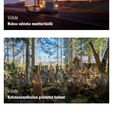
Viihde
Makea vahinko moottoritiellä
Viihde
Kotimaanmatkailun piilotetut helmet