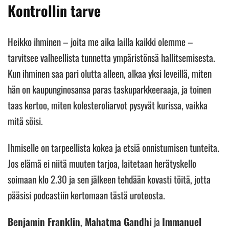
Kontrollin tarve
Heikko ihminen – joita me aika lailla kaikki olemme –
tarvitsee valheellista tunnetta ympäristönsä hallitsemisesta.
Kun ihminen saa pari olutta alleen, alkaa yksi leveillä, miten
hän on kaupunginosansa paras taskuparkkeeraaja, ja toinen
taas kertoo, miten kolesteroliarvot pysyvät kurissa, vaikka
mitä söisi.
Ihmiselle on tarpeellista kokea ja etsiä onnistumisen tunteita.
Jos elämä ei niitä muuten tarjoa, laitetaan herätyskello
soimaan klo 2.30 ja sen jälkeen tehdään kovasti töitä, jotta
pääsisi podcastiin kertomaan tästä uroteosta.
Benjamin Franklin
,
Mahatma Gandhi
ja
Immanuel