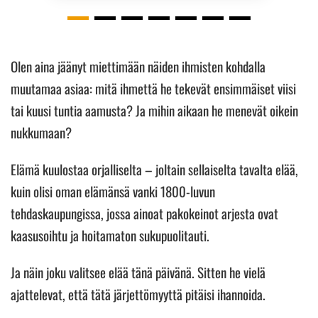
Olen aina jäänyt miettimään näiden ihmisten kohdalla
muutamaa asiaa: mitä ihmettä he tekevät ensimmäiset viisi
tai kuusi tuntia aamusta? Ja mihin aikaan he menevät oikein
nukkumaan?
Elämä kuulostaa orjalliselta – joltain sellaiselta tavalta elää,
kuin olisi oman elämänsä vanki 1800-luvun
tehdaskaupungissa, jossa ainoat pakokeinot arjesta ovat
kaasusoihtu ja hoitamaton sukupuolitauti.
Ja näin joku valitsee elää tänä päivänä. Sitten he vielä
ajattelevat, että tätä järjettömyyttä pitäisi ihannoida.