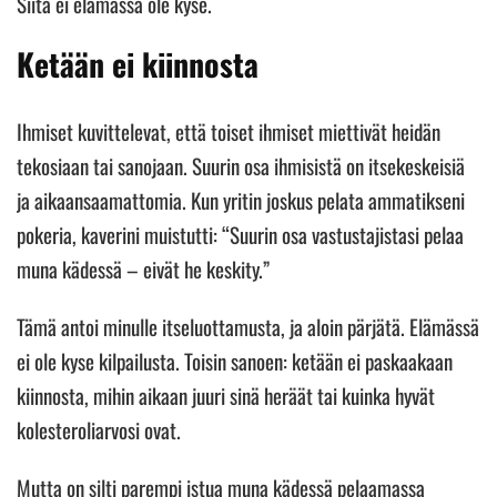
Siitä ei elämässä ole kyse.
Ketään ei kiinnosta
Ihmiset kuvittelevat, että toiset ihmiset miettivät heidän
tekosiaan tai sanojaan. Suurin osa ihmisistä on itsekeskeisiä
ja aikaansaamattomia. Kun yritin joskus pelata ammatikseni
pokeria, kaverini muistutti: “Suurin osa vastustajistasi pelaa
muna kädessä – eivät he keskity.”
Tämä antoi minulle itseluottamusta, ja aloin pärjätä. Elämässä
ei ole kyse kilpailusta. Toisin sanoen: ketään ei paskaakaan
kiinnosta, mihin aikaan juuri sinä heräät tai kuinka hyvät
kolesteroliarvosi ovat.
Mutta on silti parempi istua muna kädessä pelaamassa