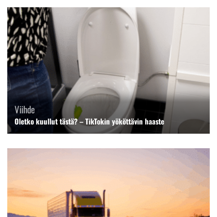
Viihde
Oletko kuullut tästä? – TikTokin yököttävin haaste