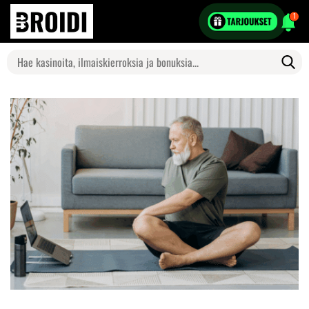
1
Search
for: