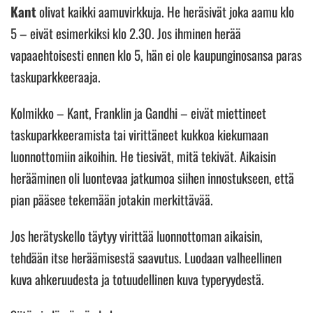
Kant
olivat kaikki aamuvirkkuja. He heräsivät joka aamu klo
5 – eivät esimerkiksi klo 2.30. Jos ihminen herää
vapaaehtoisesti ennen klo 5, hän ei ole kaupunginosansa paras
taskuparkkeeraaja.
Kolmikko – Kant, Franklin ja Gandhi – eivät miettineet
taskuparkkeeramista tai virittäneet kukkoa kiekumaan
luonnottomiin aikoihin. He tiesivät, mitä tekivät. Aikaisin
herääminen oli luontevaa jatkumoa siihen innostukseen, että
pian pääsee tekemään jotakin merkittävää.
Jos herätyskello täytyy virittää luonnottoman aikaisin,
tehdään itse heräämisestä saavutus. Luodaan valheellinen
kuva ahkeruudesta ja totuudellinen kuva typeryydestä.