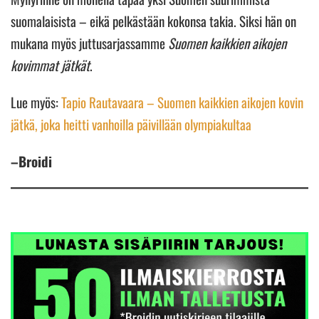
suomalaisista – eikä pelkästään kokonsa takia. Siksi hän on
mukana myös juttusarjassamme
Suomen kaikkien aikojen
kovimmat jätkät
.
Lue myös:
Tapio Rautavaara – Suomen kaikkien aikojen kovin
jätkä, joka heitti vanhoilla päivillään olympiakultaa
–Broidi