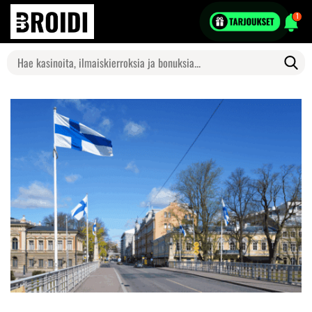
1
Search
for: