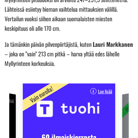
Lähteissä esiintyy hieman vaihtelua mittauksien välillä.
Vertailun vuoksi siihen aikaan suomalaisten miesten
keskipituus oli alle 170 cm.
Ja tämänkin päivän pilvenpiirtäjistä, kuten
Lauri Markkanen
– joka on ”vain” 213 cm pitkä – harva yltää edes lähelle
Myllyrinteen korkeuksia.
Vain eurolla!
Lue lisää
Erikoistar
Lue lisää
ta
1
s!
60 ilmaiskierrosta