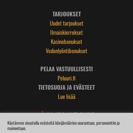
TARJOUKSET
Uudet tarjoukset
Ilmaiskierrokset
Kasinobonukset
Vedonlyöntibonukset
PELAA VASTUULLISESTI
Peluuri.fi
TIETOSUOJA JA EVÄSTEET
Lue lisää
Käytämme sivustolla evästeitä kävijämäärien seurantaan, personointiin ja
mainontaan.