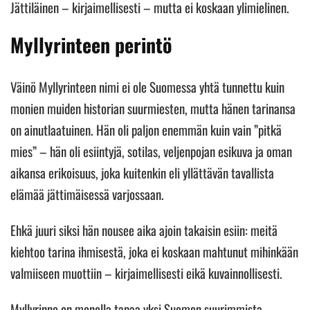
Jättiläinen – kirjaimellisesti – mutta ei koskaan ylimielinen.
Myllyrinteen perintö
Väinö Myllyrinteen nimi ei ole Suomessa yhtä tunnettu kuin
monien muiden historian suurmiesten, mutta hänen tarinansa
on ainutlaatuinen. Hän oli paljon enemmän kuin vain ”pitkä
mies” – hän oli esiintyjä, sotilas, veljenpojan esikuva ja oman
aikansa erikoisuus, joka kuitenkin eli yllättävän tavallista
elämää jättimäisessä varjossaan.
Ehkä juuri siksi hän nousee aika ajoin takaisin esiin: meitä
kiehtoo tarina ihmisestä, joka ei koskaan mahtunut mihinkään
valmiiseen muottiin – kirjaimellisesti eikä kuvainnollisesti.
Myllyrinne on monella tapaa yksi Suomen suurimmista