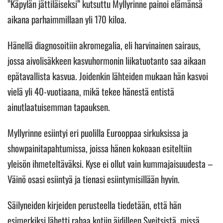
”Käpylän jättiläiseksi” kutsuttu Myllyrinne painoi elämänsä
aikana parhaimmillaan yli 170 kiloa.
Hänellä diagnosoitiin akromegalia, eli harvinainen sairaus,
jossa aivolisäkkeen kasvuhormonin liikatuotanto saa aikaan
epätavallista kasvua. Joidenkin lähteiden mukaan hän kasvoi
vielä yli 40-vuotiaana, mikä tekee hänestä entistä
ainutlaatuisemman tapauksen.
Myllyrinne esiintyi eri puolilla Eurooppaa sirkuksissa ja
showpainitapahtumissa, joissa hänen kokoaan esiteltiin
yleisön ihmeteltäväksi. Kyse ei ollut vain kummajaisuudesta –
Väinö osasi esiintyä ja tienasi esiintymisillään hyvin.
Säilyneiden kirjeiden perusteella tiedetään, että hän
esimerkiksi lähetti rahaa kotiin äidilleen Sveitsistä, missä