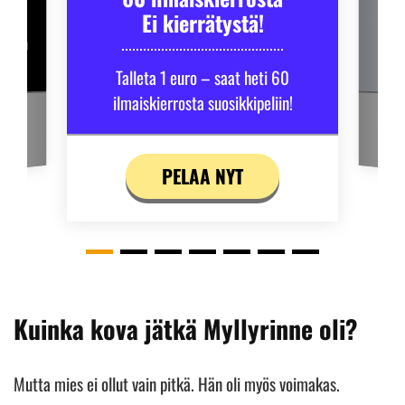
Ei kierrätystä!
 aloita
Napp
!
Talleta 1 euro – saat heti 60
ilmaiskierrosta suosikkipeliin!
PELAA NYT
Kuinka kova jätkä Myllyrinne oli?
Mutta mies ei ollut vain pitkä. Hän oli myös voimakas.