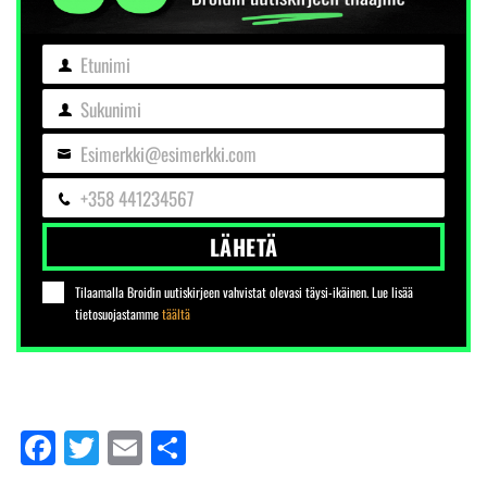
Etunimi
Etunimi
Sukunimi
Sukunimi
Esimerkki@esimerkki.com
Sähköposti
+358 441234567
Puhelin
LÄHETÄ
Tilaamalla Broidin uutiskirjeen vahvistat olevasi täysi-ikäinen. Lue lisää
tietosuojastamme
täältä
Facebook
Twitter
Email
Share