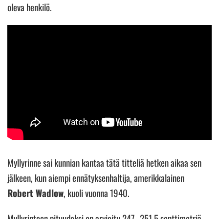
oleva henkilö.
Myllyrinne sai kunnian kantaa tätä titteliä hetken aikaa sen
jälkeen, kun aiempi ennätyksenhaltija, amerikkalainen
Robert Wadlow
, kuoli vuonna 1940.
Myllyrinteen pituudeksi on arvioitu 247–251,5 senttimetriä.