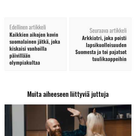
Artikkelien
Edellinen artikkeli
selaus
Seuraava artikkeli
Kaikkien aikojen kovin
Arkkiatri, joka poisti
suomalainen jätkä, joka
lapsikuolleisuuden
kiskaisi vanhoilla
Suomesta ja toi pajatsot
päivillään
tuulikaappeihin
olympiakultaa
Muita aiheeseen liittyviä juttuja