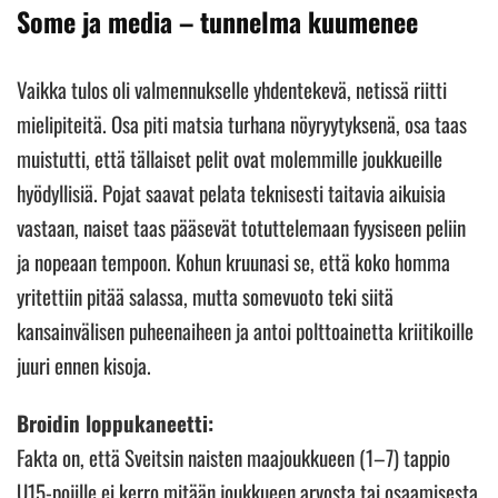
Some ja media – tunnelma kuumenee
Vaikka tulos oli valmennukselle yhdentekevä, netissä riitti
mielipiteitä. Osa piti matsia turhana nöyryytyksenä, osa taas
muistutti, että tällaiset pelit ovat molemmille joukkueille
hyödyllisiä. Pojat saavat pelata teknisesti taitavia aikuisia
vastaan, naiset taas pääsevät totuttelemaan fyysiseen peliin
ja nopeaan tempoon. Kohun kruunasi se, että koko homma
yritettiin pitää salassa, mutta somevuoto teki siitä
kansainvälisen puheenaiheen ja antoi polttoainetta kriitikoille
juuri ennen kisoja.
Broidin loppukaneetti:
Fakta on, että Sveitsin naisten maajoukkueen (1–7) tappio
U15-pojille ei kerro mitään joukkueen arvosta tai osaamisesta