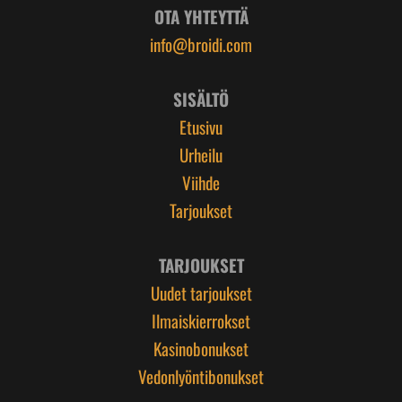
OTA YHTEYTTÄ
info@broidi.com
SISÄLTÖ
Etusivu
Urheilu
Viihde
Tarjoukset
TARJOUKSET
Uudet tarjoukset
Ilmaiskierrokset
Kasinobonukset
Vedonlyöntibonukset