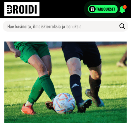
1
Search
for: