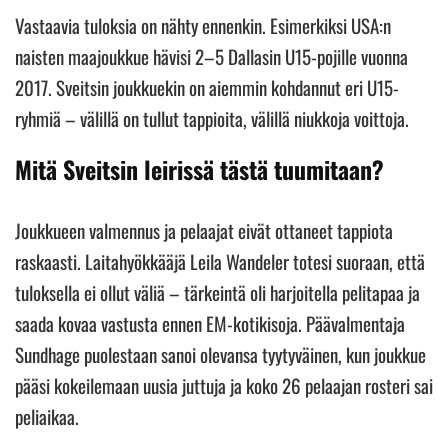
Vastaavia tuloksia on nähty ennenkin. Esimerkiksi USA:n
naisten maajoukkue hävisi 2–5 Dallasin U15-pojille vuonna
2017. Sveitsin joukkuekin on aiemmin kohdannut eri U15-
ryhmiä – välillä on tullut tappioita, välillä niukkoja voittoja.
Mitä Sveitsin leirissä tästä tuumitaan?
Joukkueen valmennus ja pelaajat eivät ottaneet tappiota
raskaasti. Laitahyökkääjä Leila Wandeler totesi suoraan, että
tuloksella ei ollut väliä – tärkeintä oli harjoitella pelitapaa ja
saada kovaa vastusta ennen EM-kotikisoja. Päävalmentaja
Sundhage puolestaan sanoi olevansa tyytyväinen, kun joukkue
pääsi kokeilemaan uusia juttuja ja koko 26 pelaajan rosteri sai
peliaikaa.