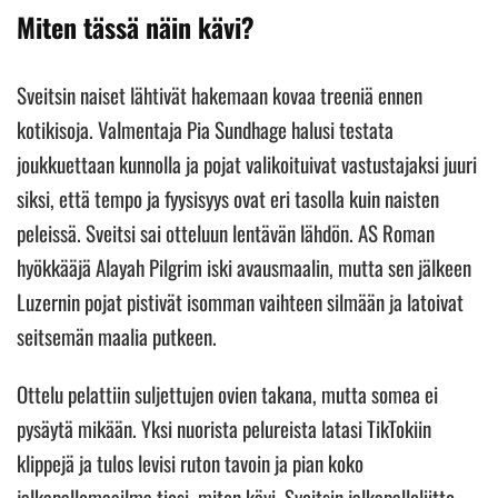
Miten tässä näin kävi?
Sveitsin naiset lähtivät hakemaan kovaa treeniä ennen
kotikisoja. Valmentaja Pia Sundhage halusi testata
joukkuettaan kunnolla ja pojat valikoituivat vastustajaksi juuri
siksi, että tempo ja fyysisyys ovat eri tasolla kuin naisten
peleissä. Sveitsi sai otteluun lentävän lähdön. AS Roman
hyökkääjä Alayah Pilgrim iski avausmaalin, mutta sen jälkeen
Luzernin pojat pistivät isomman vaihteen silmään ja latoivat
seitsemän maalia putkeen.
Ottelu pelattiin suljettujen ovien takana, mutta somea ei
pysäytä mikään. Yksi nuorista pelureista latasi TikTokiin
klippejä ja tulos levisi ruton tavoin ja pian koko
jalkapallomaailma tiesi, miten kävi. Sveitsin jalkapalloliitto