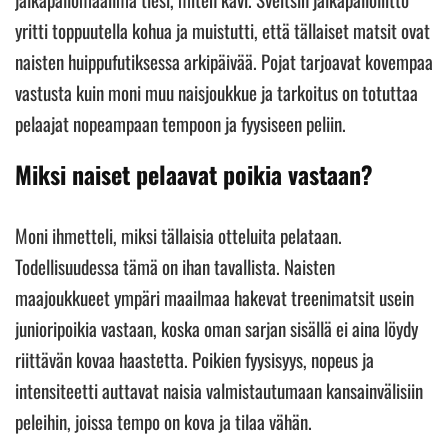
yritti toppuutella kohua ja muistutti, että tällaiset matsit ovat
naisten huippufutiksessa arkipäivää. Pojat tarjoavat kovempaa
vastusta kuin moni muu naisjoukkue ja tarkoitus on totuttaa
pelaajat nopeampaan tempoon ja fyysiseen peliin.
Miksi naiset pelaavat poikia vastaan?
Moni ihmetteli, miksi tällaisia otteluita pelataan.
Todellisuudessa tämä on ihan tavallista. Naisten
maajoukkueet ympäri maailmaa hakevat treenimatsit usein
junioripoikia vastaan, koska oman sarjan sisällä ei aina löydy
riittävän kovaa haastetta. Poikien fyysisyys, nopeus ja
intensiteetti auttavat naisia valmistautumaan kansainvälisiin
peleihin, joissa tempo on kova ja tilaa vähän.