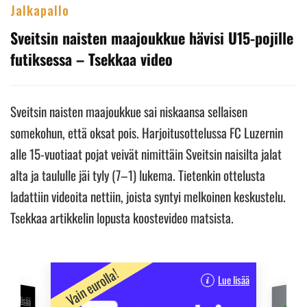
Jalkapallo
Sveitsin naisten maajoukkue hävisi U15-pojille
futiksessa – Tsekkaa video
Sveitsin naisten maajoukkue sai niskaansa sellaisen
somekohun, että oksat pois. Harjoitusottelussa FC Luzernin
alle 15-vuotiaat pojat veivät nimittäin Sveitsin naisilta jalat
alta ja taululle jäi tyly (7–1) lukema. Tietenkin ottelusta
ladattiin videoita nettiin, joista syntyi melkoinen keskustelu.
Tsekkaa artikkelin lopusta koostevideo matsista.
Vain eurolla!
Lue lisää
Erikoistar
Lue lisää