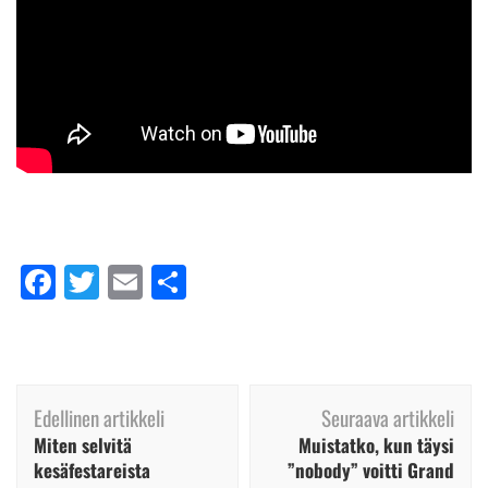
Facebook
Twitter
Email
Share
Artikkelien
Edellinen artikkeli
Seuraava artikkeli
selaus
Miten selvitä
Muistatko, kun täysi
kesäfestareista
”nobody” voitti Grand