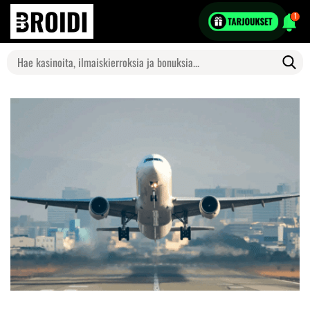
1
Search
for: