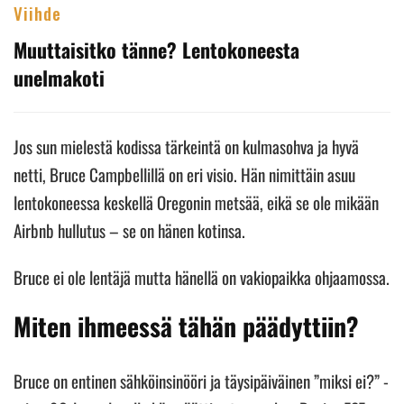
Viihde
Muuttaisitko tänne? Lentokoneesta
unelmakoti
Jos sun mielestä kodissa tärkeintä on kulmasohva ja hyvä
netti, Bruce Campbellillä on eri visio. Hän nimittäin asuu
lentokoneessa keskellä Oregonin metsää, eikä se ole mikään
Airbnb hullutus – se on hänen kotinsa.
Bruce ei ole lentäjä mutta hänellä on vakiopaikka ohjaamossa.
Miten ihmeessä tähän päädyttiin?
Bruce on entinen sähköinsinööri ja täysipäiväinen ”miksi ei?” -