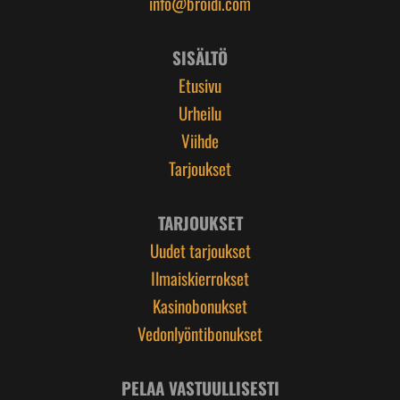
info@broidi.com
SISÄLTÖ
Etusivu
Urheilu
Viihde
Tarjoukset
TARJOUKSET
Uudet tarjoukset
Ilmaiskierrokset
Kasinobonukset
Vedonlyöntibonukset
PELAA VASTUULLISESTI