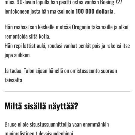
mies. 90-luvun lopulla hän päätti ostaa vanhan Boeing 727
lentokoneen josta hän maksoi noin
100 000 dollaria
.
Hän raahasi sen keskelle metsää Oregonin takamaille ja alkoi
remontoida siitä kotia.
Hän repi lattiat auki, roudasi vanhat penkit pois ja rakensi itse
jopa suihkun.
Ja tadaa! Talon sijaan hänellä on omistusasunto suoraan
taivaalta.
Miltä sisällä näyttää?
Bruce ei ole sisustussuunnittelija vaan enemmänkin
minimalistinen tulevaisuudenhippi.