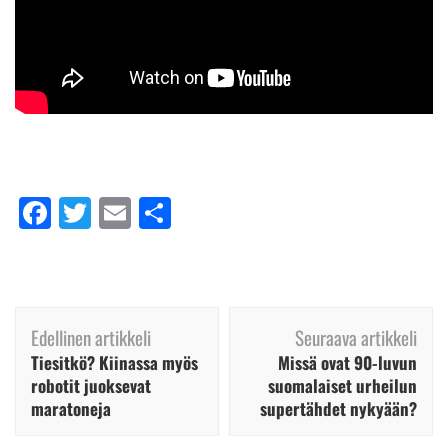
Facebook
Twitter
Email
Share
Artikkelien
Edellinen artikkeli
Seuraava artikkeli
selaus
Tiesitkö? Kiinassa myös
Missä ovat 90-luvun
robotit juoksevat
suomalaiset urheilun
maratoneja
supertähdet nykyään?