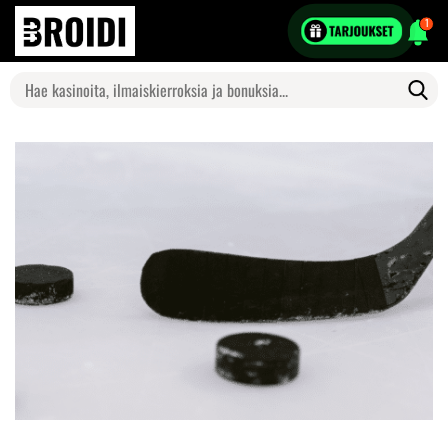
1
Search
for: