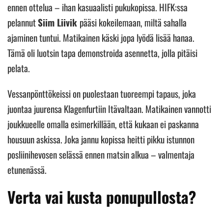
ennen ottelua – ihan kasuaalisti pukukopissa. HIFK:ssa
pelannut
Siim Liivik
pääsi kokeilemaan, miltä sahalla
ajaminen tuntui. Matikainen käski jopa lyödä lisää hanaa.
Tämä oli luotsin tapa demonstroida asennetta, jolla pitäisi
pelata.
Vessanpönttökeissi on puolestaan tuoreempi tapaus, joka
juontaa juurensa Klagenfurtiin Itävaltaan. Matikainen vannotti
joukkueelle omalla esimerkillään, että kukaan ei paskanna
housuun askissa. Joka jannu kopissa heitti pikku istunnon
posliinihevosen selässä ennen matsin alkua – valmentaja
etunenässä.
Verta vai kusta ponupullosta?