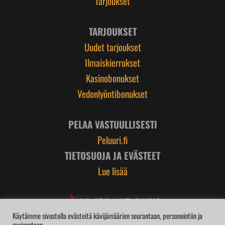
Tarjoukset
TARJOUKSET
Uudet tarjoukset
Ilmaiskierrokset
Kasinobonukset
Vedonlyöntibonukset
PELAA VASTUULLISESTI
Peluuri.fi
TIETOSUOJA JA EVÄSTEET
Lue lisää
Käytämme sivustolla evästeitä kävijämäärien seurantaan, personointiin ja
mainontaan.