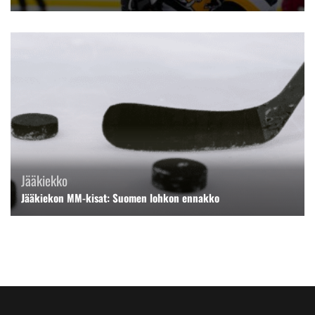
Jääkiekko
Jääkiekon MM-kisat: Suomen lohkon ennakko