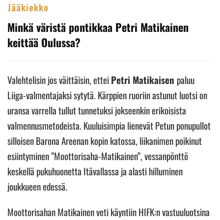
Jääkiekko
Minkä väristä pontikkaa Petri Matikainen
keittää Oulussa?
Valehtelisin jos väittäisin, ettei
Petri Matikaisen
paluu
Liiga-valmentajaksi sytytä. Kärppien ruoriin astunut luotsi on
uransa varrella tullut tunnetuksi jokseenkin erikoisista
valmennusmetodeista. Kuuluisimpia lienevät Petun ponupullot
silloisen Barona Areenan kopin katossa, liikanimen poikinut
esiintyminen ”Moottorisaha-Matikainen”, vessanpönttö
keskellä pukuhuonetta Itävallassa ja alasti hilluminen
joukkueen edessä.
Moottorisahan Matikainen veti käyntiin HIFK:n vastuuluotsina