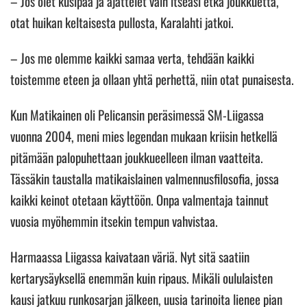
– Jos olet kusipää ja ajattelet vain itseäsi etkä joukkuetta,
otat huikan keltaisesta pullosta, Karalahti jatkoi.
– Jos me olemme kaikki samaa verta, tehdään kaikki
toistemme eteen ja ollaan yhtä perhettä, niin otat punaisesta.
Kun Matikainen oli Pelicansin peräsimessä SM-Liigassa
vuonna 2004, meni mies legendan mukaan kriisin hetkellä
pitämään palopuhettaan joukkueelleen ilman vaatteita.
Tässäkin taustalla matikaislainen valmennusfilosofia, jossa
kaikki keinot otetaan käyttöön. Onpa valmentaja tainnut
vuosia myöhemmin itsekin tempun vahvistaa.
Harmaassa Liigassa kaivataan väriä. Nyt sitä saatiin
kertarysäyksellä enemmän kuin ripaus. Mikäli oululaisten
kausi jatkuu runkosarjan jälkeen, uusia tarinoita lienee pian