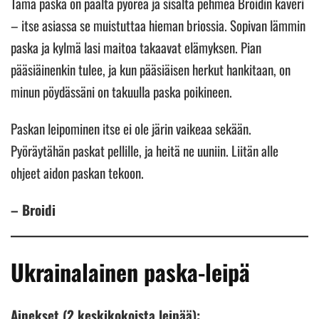
Tämä paska on päältä pyöreä ja sisältä pehmeä Broidin kaveri
– itse asiassa se muistuttaa hieman briossia. Sopivan lämmin
paska ja kylmä lasi maitoa takaavat elämyksen. Pian
pääsiäinenkin tulee, ja kun pääsiäisen herkut hankitaan, on
minun pöydässäni on takuulla paska poikineen.
Paskan leipominen itse ei ole järin vaikeaa sekään.
Pyöräytähän paskat pellille, ja heitä ne uuniin. Liitän alle
ohjeet aidon paskan tekoon.
– Broidi
Ukrainalainen paska-leipä
Ainekset (2 keskikokoista leipää):