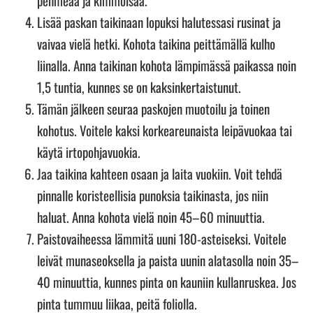
pehmeää ja kimmoisaa.
Lisää paskan taikinaan lopuksi halutessasi rusinat ja
vaivaa vielä hetki. Kohota taikina peittämällä kulho
liinalla. Anna taikinan kohota lämpimässä paikassa noin
1,5 tuntia, kunnes se on kaksinkertaistunut.
Tämän jälkeen seuraa paskojen muotoilu ja toinen
kohotus. Voitele kaksi korkeareunaista leipävuokaa tai
käytä irtopohjavuokia.
Jaa taikina kahteen osaan ja laita vuokiin. Voit tehdä
pinnalle koristeellisia punoksia taikinasta, jos niin
haluat. Anna kohota vielä noin 45–60 minuuttia.
Paistovaiheessa lämmitä uuni 180-asteiseksi. Voitele
leivät munaseoksella ja paista uunin alatasolla noin 35–
40 minuuttia, kunnes pinta on kauniin kullanruskea. Jos
pinta tummuu liikaa, peitä foliolla.