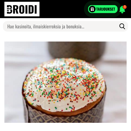
1
Search
for: