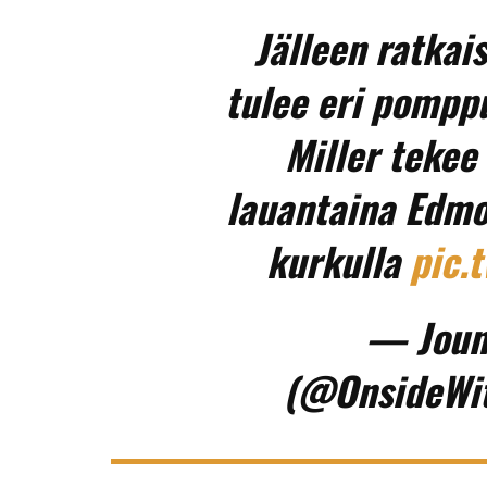
Jälleen ratkai
tulee eri pomppu
Miller tekee
lauantaina Edmon
kurkulla
pic.
— Joun
(@OnsideWi