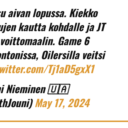
su aivan lopussa. Kiekko
jen kautta kohdalle ja JT
 voittomaalin. Game 6
tonissa, Oilersilla veitsi
twitter.com/Tj1aD5gxX1
i Nieminen 🇺🇦
thJouni)
May 17, 2024