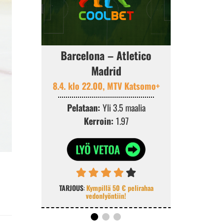
Barcelona – Atletico
PSG 
Madrid
8.4. klo 2
8.4. klo 22.00, MTV Katsomo+
Pelat
K
Pelataan:
Yli 3.5 maalia
Kerroin:
1.97
TARJOUS
:
100 %
TARJOUS
:
Kympillä 50 € pelirahaa
vedonlyöntiin!