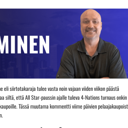
li siirtotakaraja tulee vasta noin vajaan viiden viikon päästä
 siltä, että All Star-paussin ajalle tuleva 4-Nations turnaus onkin
e kaupoille. Tässä muutama kommentti viime päivien pelaajakaupois
n.