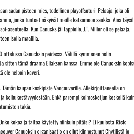
aan sadan pisteen mies, todellinen playoffsoturi. Pelaaja, joka oli
ahmo, jonka tunteet näkyivät meille katsomoon saakka. Aina täysil
oi-asenteella. Kun Canucks jäi tappiolle, J.T. Miller oli se pelaaja,
een isolla maalilla.
 40 ottelussa Canucksin paidassa. Välillä kymmenen pelin
Ja sitten tämä draama Eliaksen kanssa. Emme ole Canucksin kopis
ä ole helpoin kaveri.
i. Tämän kaupan keskipiste Vancouverille. Allekirjoittaneella on
 ja kolhukestävyydestään. Ehkä parempi kolmosketjun keskellä kui
ntumisten takia.
Onko kokoa ja taitoa käytetty niinkuin pitäisi? Ei kuulosta
Rick
ouver Canucksin organisaatio on ollut kiinnostunut Chytilistä jo