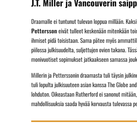
J.T. Miller ja Vancouverin sai
Draamalle ei tuntunut tulevan loppua millään. Kaks
Pettersson
eivät tulleet keskenään mitenkään toi
ihmiset pidä toisistaan. Sama pätee myös ammattil
piilossa julkisuudelta, suljettujen ovien takana. Tä
monivuotiset sopimukset jatkaakseen samassa jou
Millerin ja Petterssonin draamasta tuli täysin julkin
tuli lopulta julkisuuteen asian kanssa The Globe and 
lohduton. Oikeastaan Rutherford ei sanonut mitään, 
mahdollisuuksia saada hyvää korvausta tulevassa pel