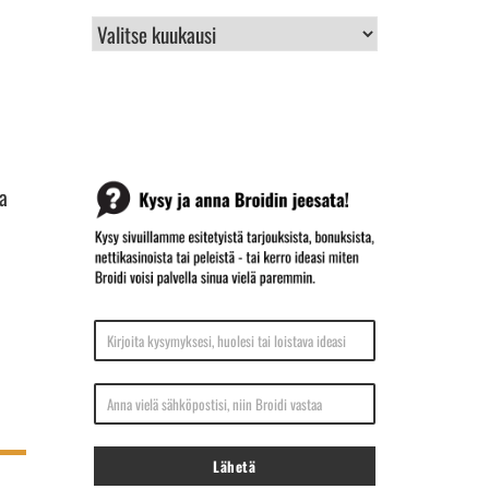
BROIDIN
ARKISTO
Ja
Kirjoita kysymyksesi, huolesi tai loistava ideasi
Anna vielä sähköpostisi, niin Broidi vastaa
Lähetä