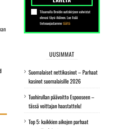
Tilaamalla Broidin uutiskirjeen vahvistat
olevasi täysi-ikäinen. Lue lisää
tietosuojastamme
täältä
kan
UUSIMMAT
d
Suomalaiset nettikasinot – Parhaat
kasinot suomalaisille 2026
Tuohirullan päävoitto Espooseen –
tässä voittajan haastattelu!
Top 5: kaikkien aikojen parhaat