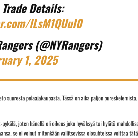
Trade Details:
ter.com/lLsM1QUuI0
Rangers (@NYRangers)
ruary 1, 2025
tieto suuresta pelaajakaupasta. Tässä on aika paljon pureskelemista,
-pykälä, joten hänellä oli oikeus joko hyväksyä tai hylätä mahdollis
nsa, se ei voinut mitenkään vallitsevissa olosuhteissa voittaa tätä