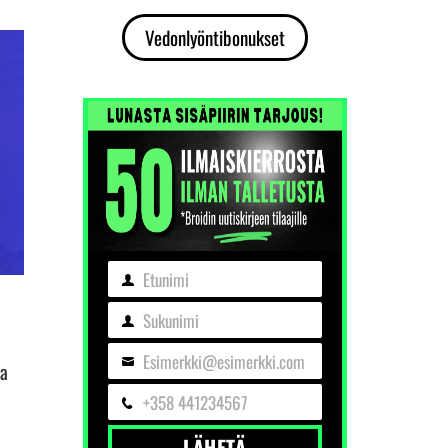
Vedonlyöntibonukset
Etunimi
Etunimi
Sukunimi
Sukunimi
Esimerkki@esimerkki.com
ta
Sähköposti
+358 441234567
Puhelin
LÄHETÄ