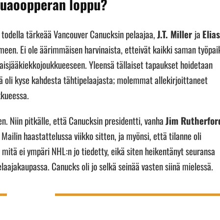
ppuaoopperan loppu?
i todella tärkeää Vancouver Canucksin pelaajaa,
J.T. Miller
ja
Elias
meen. Ei ole äärimmäisen harvinaista, etteivät kaikki saman työpai
aisjääkiekkojoukkueeseen. Yleensä tällaiset tapaukset hoidetaan
ssä oli kyse kahdesta tähtipelaajasta; molemmat allekirjoittaneet
kkueessa.
en. Niin pitkälle, että Canucksin presidentti, vanha
Jim Rutherfor
Mailin haastattelussa viikko sitten, ja myönsi, että tilanne oli
mitä ei ympäri NHL:n jo tiedetty, eikä siten heikentänyt seuransa
aajakaupassa. Canucks oli jo selkä seinää vasten siinä mielessä.