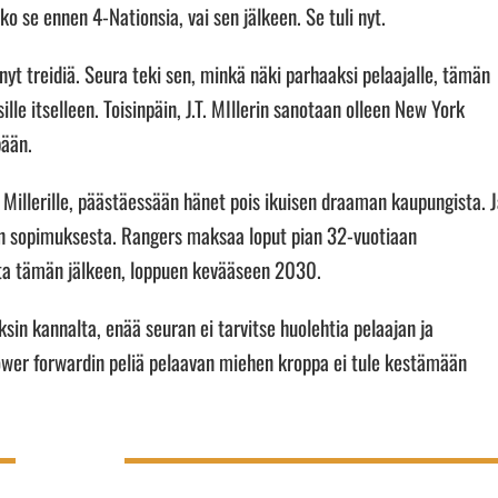
o se ennen 4-Nationsia, vai sen jälkeen. Se tuli nyt.
nyt treidiä. Seura teki sen, minkä näki parhaaksi pelaajalle, tämän
lle itselleen. Toisinpäin, J.T. MIllerin sanotaan olleen New York
pään.
 Millerille, päästäessään hänet pois ikuisen draaman kaupungista. 
.T:n sopimuksesta. Rangers maksaa loput pian 32-vuotiaan
otta tämän jälkeen, loppuen kevääseen 2030.
sin kannalta, enää seuran ei tarvitse huolehtia pelaajan ja
wer forwardin peliä pelaavan miehen kroppa ei tule kestämään