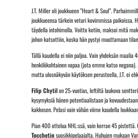
J.T. Miller oli joukkueen ”Heart & Soul”. Parhaimmill
joukkueensa tärkein veturi kovimmissa paikoissa. H
täydella intohimolla. Voitto kotiin, maksoi mitä maks
johon katsottiin, koska hän pystyi muuttamaan tilant
Tällä kaudella ei niin paljoa. Vain yhdeksän maalia
henkilökohtainen vapaa (jota emme katso negana). 
mutta ulosnäkyvän käytöksen perusteella, J.T. ei ehk
Filip Chytil
on 25-vuotias, leftiltä laukova sentter
kysymyksiä hänen potentiaalistaan ja kovuudestaan
kakkosen. Pelasi vain vähän viime kaudella loukkaa
Pian 400 ottelua NHL:ssä, vain kerran 45 pistettä. 
Tocchetin
suosikkipelaajalta. Huhujen mukaan Vanc