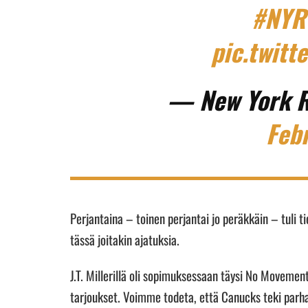
#NYR
pic.twit
— New York 
Feb
Perjantaina – toinen perjantai jo peräkkäin – tuli 
tässä joitakin ajatuksia.
J.T. Millerillä oli sopimuksessaan täysi No Movement
tarjoukset. Voimme todeta, että Canucks teki parhaa