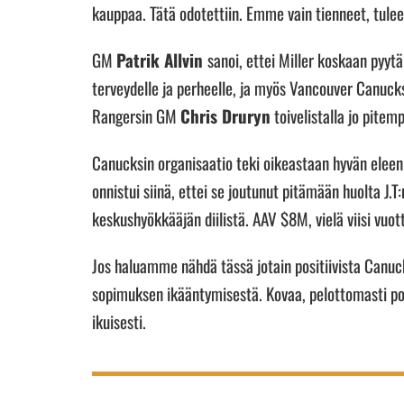
kauppaa. Tätä odotettiin. Emme vain tienneet, tuleek
GM
Patrik Allvin
sanoi, ettei Miller koskaan pyytä
terveydelle ja perheelle, ja myös Vancouver Canucksi
Rangersin GM
Chris Druryn
toivelistalla jo pitem
Canucksin organisaatio teki oikeastaan hyvän eleen
onnistui siinä, ettei se joutunut pitämään huolta J
keskushyökkääjän diilistä. AAV $8M, vielä viisi vu
Jos haluamme nähdä tässä jotain positiivista Canuck
sopimuksen ikääntymisestä. Kovaa, pelottomasti po
ikuisesti.