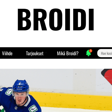
1
Search
Viihde
Tarjoukset
Mikä Broidi?
for: