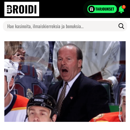
1
Search
for: