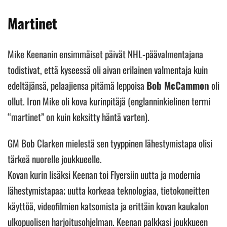
Martinet
Mike Keenanin ensimmäiset päivät NHL-päävalmentajana
todistivat, että kyseessä oli aivan erilainen valmentaja kuin
edeltäjänsä, pelaajiensa pitämä leppoisa
Bob McCammon
oli
ollut. Iron Mike oli kova kurinpitäjä (englanninkielinen termi
“martinet” on kuin keksitty häntä varten).
GM Bob Clarken mielestä sen tyyppinen lähestymistapa olisi
tärkeä nuorelle joukkueelle.
Kovan kurin lisäksi Keenan toi Flyersiin uutta ja modernia
lähestymistapaa; uutta korkeaa teknologiaa, tietokoneitten
käyttöä, videofilmien katsomista ja erittäin kovan kaukalon
ulkopuolisen harjoitusohjelman. Keenan palkkasi joukkueen