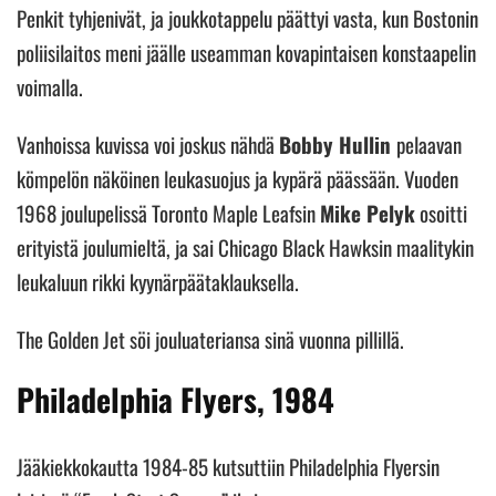
Penkit tyhjenivät, ja joukkotappelu päättyi vasta, kun Bostonin
poliisilaitos meni jäälle useamman kovapintaisen konstaapelin
voimalla.
Vanhoissa kuvissa voi joskus nähdä
Bobby Hullin
pelaavan
kömpelön näköinen leukasuojus ja kypärä päässään. Vuoden
1968 joulupelissä Toronto Maple Leafsin
Mike Pelyk
osoitti
erityistä joulumieltä, ja sai Chicago Black Hawksin maalitykin
leukaluun rikki kyynärpäätaklauksella.
The Golden Jet söi jouluateriansa sinä vuonna pillillä.
Philadelphia Flyers, 1984
Jääkiekkokautta 1984-85 kutsuttiin Philadelphia Flyersin