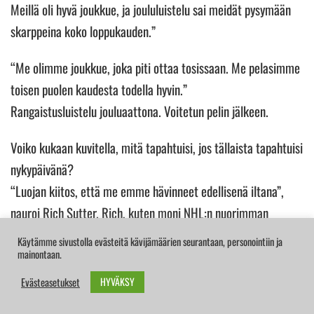
Meillä oli hyvä joukkue, ja joululuistelu sai meidät pysymään
skarppeina koko loppukauden.”
“Me olimme joukkue, joka piti ottaa tosissaan. Me pelasimme
toisen puolen kaudesta todella hyvin.”
Rangaistusluistelu jouluaattona. Voitetun pelin jälkeen.
Voiko kukaan kuvitella, mitä tapahtuisi, jos tällaista tapahtuisi
nykypäivänä?
“Luojan kiitos, että me emme hävinneet edellisenä iltana”,
nauroi Rich Sutter. Rich, kuten moni NHL:n nuorimman
joukkueen pelaaja kaudelta 1984-85, muistaa tuon aamun
Käytämme sivustolla evästeitä kävijämäärien seurantaan, personointiin ja
joka vuosi jouluaaton tullessa.
mainontaan.
HYVÄKSY
Evästeasetukset
Toivotan oikein hyvää ja rauhallista joulua kaikille NHL-blogin