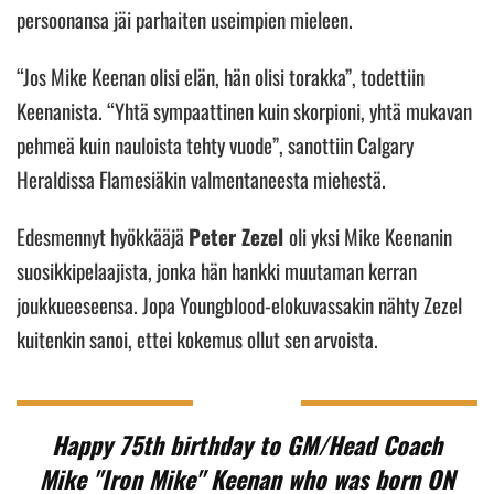
persoonansa jäi parhaiten useimpien mieleen.
“Jos Mike Keenan olisi elän, hän olisi torakka”, todettiin
Keenanista. “Yhtä sympaattinen kuin skorpioni, yhtä mukavan
pehmeä kuin nauloista tehty vuode”, sanottiin Calgary
Heraldissa Flamesiäkin valmentaneesta miehestä.
Edesmennyt hyökkääjä
Peter Zezel
oli yksi Mike Keenanin
suosikkipelaajista, jonka hän hankki muutaman kerran
joukkueeseensa. Jopa Youngblood-elokuvassakin nähty Zezel
kuitenkin sanoi, ettei kokemus ollut sen arvoista.
Happy 75th birthday to GM/Head Coach
Mike "Iron Mike" Keenan who was born ON