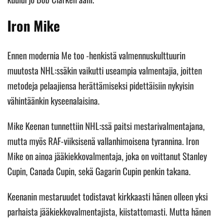
Iron Mike
Ennen modernia Me too -henkistä valmennuskulttuurin
muutosta NHL:ssäkin vaikutti useampia valmentajia, joitten
metodeja pelaajiensa herättämiseksi pidettäisiin nykyisin
vähintäänkin kyseenalaisina.
Mike Keenan tunnettiin NHL:ssä paitsi mestarivalmentajana,
mutta myös RAF-viiksisenä vallanhimoisena tyrannina. Iron
Mike on ainoa jääkiekkovalmentaja, joka on voittanut Stanley
Cupin, Canada Cupin, sekä Gagarin Cupin penkin takana.
Keenanin mestaruudet todistavat kirkkaasti hänen olleen yksi
parhaista jääkiekkovalmentajista, kiistattomasti. Mutta hänen