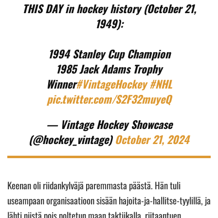
THIS DAY in hockey history (October 21,
1949):
1994 Stanley Cup Champion
1985 Jack Adams Trophy
Winner
#VintageHockey
#NHL
pic.twitter.com/S2F32muyeQ
— Vintage Hockey Showcase
(@hockey_vintage)
October 21, 2024
Keenan oli riidankylväjä paremmasta päästä. Hän tuli
useampaan organisaatioon sisään hajoita-ja-hallitse-tyylillä, ja
lähti niistä pois poltetun maan taktiikalla, riitaantuen