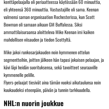
kenttäpelaajalla oli periaatteessa käytössään 60 minuuttia,
eli yhteensä 360 minuuttia. Vastustajille oli sama. Keenan
valmensi saman organisaation Rochesterissa, kun Scott
Bowman oli samaan aikaan GM Buffalossa. Siksi
ammattilaisuraansa aloitteleva Mike Keenan imi kaiken
mahdollisen viisauden ja tiedon Scottyltä.
Mike jakoi runkosarjakauden noin kymmenen ottelun
segmentteihin, joitten jälkeen hän tapasi jokaisen pelaajan, ja
kävi läpi heidän suorituksensa, sekä tavoitteet seuraaville
kymmenelle pelille.
Flyers-pelaajat tiesivät aina tämän vuoksi aikataulunsa noin
kuukaudeksi eteenpäin, päivän ja tunnin tarkkuudella.
NHL:n nuorin joukkue