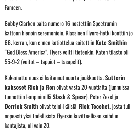
Fameen.
Bobby Clarken paita numero 16 nostettiin Spectrumin
kattoon hienoin seremonioin. Klassinen Flyers-hetki koettiin jo
66. kerran, kun ennen kotiottelua soitettiin
Kate Smithin
“God Bless America”. Flyers voitti tietenkin, Katen tilasto oli
55-9-2 (voitot – tappiot – tasapelit).
Kokemattomuus ei haitannut nuorta joukkuetta.
Sutterin
kaksoset Rich ja Ron
olivat vasta 20-vuotiaita (junnuissa
tunnettiin lempinimillä
Slash & Spear
). Peter Zezel ja
Derrick Smith
olivat teini-ikäisiä.
Rick Tocchet
, josta tuli
nopeasti yksi todellisista Flyersin kuvitteellisen soihdun
kantajista, oli vain 20.