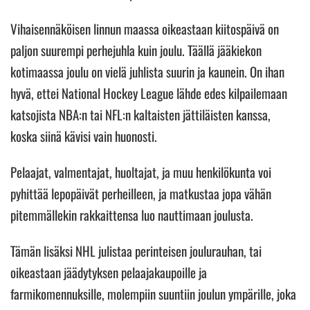
Vihaisennäköisen linnun maassa oikeastaan kiitospäivä on
paljon suurempi perhejuhla kuin joulu. Täällä jääkiekon
kotimaassa joulu on vielä juhlista suurin ja kaunein. On ihan
hyvä, ettei National Hockey League lähde edes kilpailemaan
katsojista NBA:n tai NFL:n kaltaisten jättiläisten kanssa,
koska siinä kävisi vain huonosti.
Pelaajat, valmentajat, huoltajat, ja muu henkilökunta voi
pyhittää lepopäivät perheilleen, ja matkustaa jopa vähän
pitemmällekin rakkaittensa luo nauttimaan joulusta.
Tämän lisäksi NHL julistaa perinteisen joulurauhan, tai
oikeastaan jäädytyksen pelaajakaupoille ja
farmikomennuksille, molempiin suuntiin joulun ympärille, joka