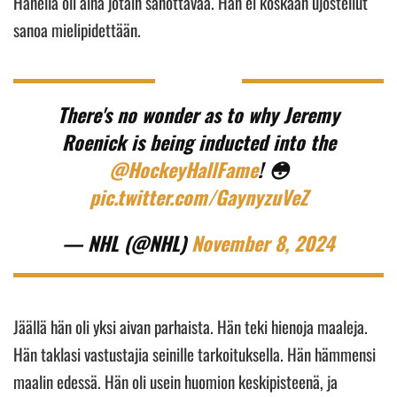
Hänellä oli aina jotain sanottavaa. Hän ei koskaan ujostellut
sanoa mielipidettään.
There's no wonder as to why Jeremy
Roenick is being inducted into the
@HockeyHallFame
! 😳
pic.twitter.com/GaynyzuVeZ
— NHL (@NHL)
November 8, 2024
Jäällä hän oli yksi aivan parhaista. Hän teki hienoja maaleja.
Hän taklasi vastustajia seinille tarkoituksella. Hän hämmensi
maalin edessä. Hän oli usein huomion keskipisteenä, ja