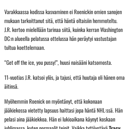
Varakkaassa kodissa kasvaminen ei Roenickin omien sanojen
mukaan tarkoittanut sitä, että häntä oltaisiin hemmoteltu.
J.R. kertoo mielellään tarinaa siitä, kuinka kerran Washington
DC:n alueella pelatussa ottelussa hän peräytyi vastustajan
tultua koettelemaan.
“Get off the ice, you pussy!”, huusi naisääni katsomosta.
11-vuotias J.R. katsoi ylös, ja tajusi, että huutaja oli hänen oma
äitinsä.
Myöhemmin Roenick on myöntänyt, että kokonaan
jääkiekossa vietetty lapsuus haittasi jopa häntä NHL:ssä. Hän
pelasi aina jääkiekkoa. Hän ei lukioaikana käynyt koskaan
juhlimassa, kuten normaalit teinit. Vaikka tyttöystävä
Tracy