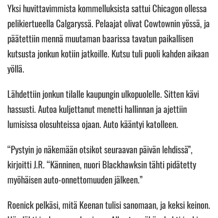
Yksi huvittavimmista kommelluksista sattui Chicagon ollessa
pelikiertueella Calgaryssä. Pelaajat olivat Cowtownin yössä, ja
päätettiin mennä muutaman baarissa tavatun paikallisen
kutsusta jonkun kotiin jatkoille. Kutsu tuli puoli kahden aikaan
yöllä.
Lähdettiin jonkun tilalle kaupungin ulkopuolelle. Sitten kävi
hassusti. Autoa kuljettanut menetti hallinnan ja ajettiin
lumisissa olosuhteissa ojaan. Auto kääntyi katolleen.
“Pystyin jo näkemään otsikot seuraavan päivän lehdissä”,
kirjoitti J.R. “Känninen, nuori Blackhawksin tähti pidätetty
myöhäisen auto-onnettomuuden jälkeen.”
Roenick pelkäsi, mitä Keenan tulisi sanomaan, ja keksi keinon.