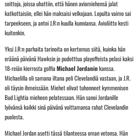
soittoja, joissa uhattiin, että hänen aviomiehensä jalat
katkottaisiin, ellei hän maksaisi velkojaan. Lopulta vaimo sai
tarpeekseen, ja antoi J.R:n kuulla kunniansa. Avioliitto kesti
kuitenkin.
Yksi J.R:n parhaita tarinoita on kertomus siitä, kuinka hän
eräänä päivänä Hawksin jo pudotttua playoffeista pelasi kaksi
18-reiän kierrosta golfia
Michael Jordanin
kanssa.
Michaelilla oli samana iltana peli Clevelandiä vastaan, ja J.R.
oli täysin ihmeissään. Miehet olivat tuhonneet kymmenisen
Bud Lightia mieheen pelatessaan. Hän sanoi Jordanille
lyövänsä kaikki sinä päivänä voittamansa rahat Clevelandin
puolesta.
Michael Jordan asetti tässä tilanteessa oman vetonsa. Hän