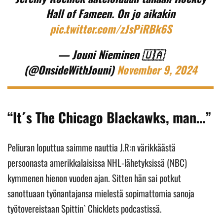
Hall of Fameen. On jo aikakin
pic.twitter.com/zJsPiRBk6S
— Jouni Nieminen 🇺🇦
(@OnsideWithJouni)
November 9, 2024
“It´s The Chicago Blackawks, man…”
Peliuran loputtua saimme nauttia J.R:n värikkäästä
persoonasta amerikkalaisissa NHL-lähetyksissä (NBC)
kymmenen hienon vuoden ajan. Sitten hän sai potkut
sanottuaan työnantajansa mielestä sopimattomia sanoja
työtovereistaan Spittin` Chicklets podcastissä.