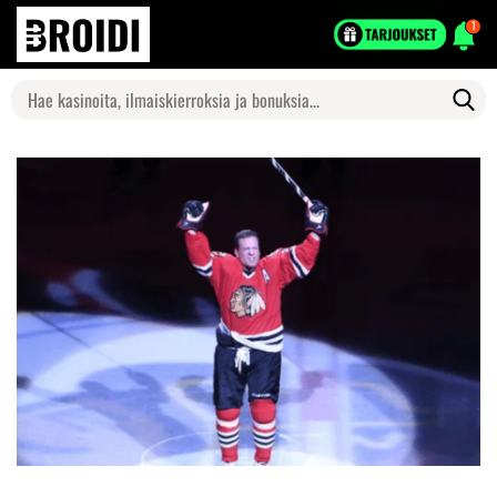
1
Search
for: