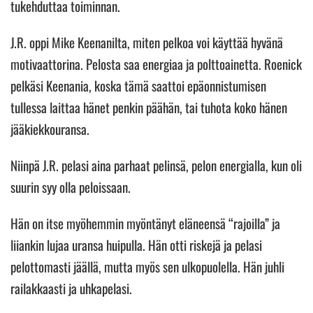
tukehduttaa toiminnan.
J.R. oppi Mike Keenanilta, miten pelkoa voi käyttää hyvänä
motivaattorina. Pelosta saa energiaa ja polttoainetta. Roenick
pelkäsi Keenania, koska tämä saattoi epäonnistumisen
tullessa laittaa hänet penkin päähän, tai tuhota koko hänen
jääkiekkouransa.
Niinpä J.R. pelasi aina parhaat pelinsä, pelon energialla, kun oli
suurin syy olla peloissaan.
Hän on itse myöhemmin myöntänyt eläneensä “rajoilla” ja
liiankin lujaa uransa huipulla. Hän otti riskejä ja pelasi
pelottomasti jäällä, mutta myös sen ulkopuolella. Hän juhli
railakkaasti ja uhkapelasi.