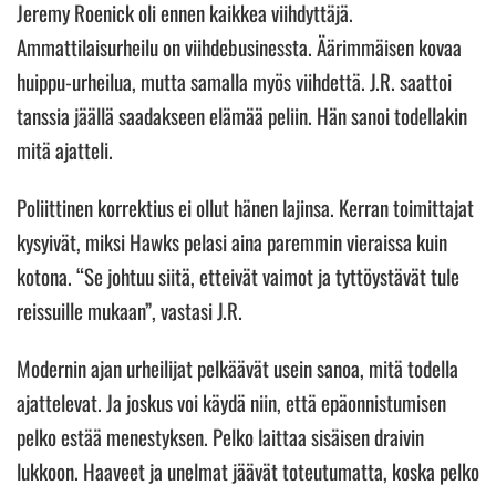
Jeremy Roenick oli ennen kaikkea viihdyttäjä.
Ammattilaisurheilu on viihdebusinessta. Äärimmäisen kovaa
huippu-urheilua, mutta samalla myös viihdettä. J.R. saattoi
tanssia jäällä saadakseen elämää peliin. Hän sanoi todellakin
mitä ajatteli.
Poliittinen korrektius ei ollut hänen lajinsa. Kerran toimittajat
kysyivät, miksi Hawks pelasi aina paremmin vieraissa kuin
kotona. “Se johtuu siitä, etteivät vaimot ja tyttöystävät tule
reissuille mukaan”, vastasi J.R.
Modernin ajan urheilijat pelkäävät usein sanoa, mitä todella
ajattelevat. Ja joskus voi käydä niin, että epäonnistumisen
pelko estää menestyksen. Pelko laittaa sisäisen draivin
lukkoon. Haaveet ja unelmat jäävät toteutumatta, koska pelko