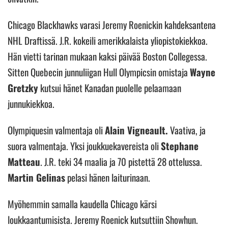
Chicago Blackhawks varasi Jeremy Roenickin kahdeksantena
NHL Draftissä. J.R. kokeili amerikkalaista yliopistokiekkoa.
Hän vietti tarinan mukaan kaksi päivää Boston Collegessa.
Sitten Quebecin junnuliigan Hull Olympicsin omistaja
Wayne
Gretzky
kutsui hänet Kanadan puolelle pelaamaan
junnukiekkoa.
Olympiquesin valmentaja oli
Alain Vigneault.
Vaativa, ja
suora valmentaja. Yksi joukkuekavereista oli
Stephane
Matteau
. J.R. teki 34 maalia ja 70 pistettä 28 ottelussa.
Martin Gelinas
pelasi hänen laiturinaan.
Myöhemmin samalla kaudella Chicago kärsi
loukkaantumisista. Jeremy Roenick kutsuttiin Showhun.