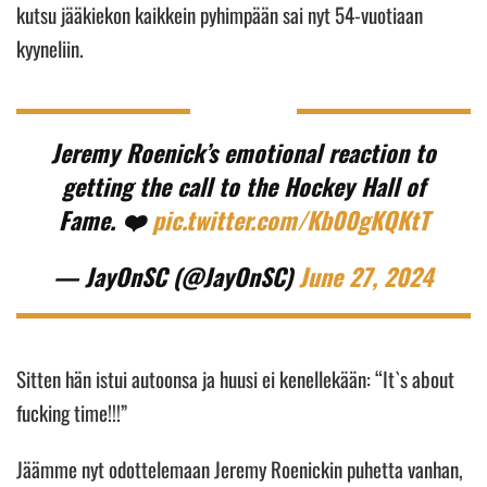
kutsu jääkiekon kaikkein pyhimpään sai nyt 54-vuotiaan
kyyneliin.
Jeremy Roenick’s emotional reaction to
getting the call to the Hockey Hall of
Fame. ❤️
pic.twitter.com/Kb00gKQKtT
— JayOnSC (@JayOnSC)
June 27, 2024
Sitten hän istui autoonsa ja huusi ei kenellekään: “It`s about
fucking time!!!”
Jäämme nyt odottelemaan Jeremy Roenickin puhetta vanhan,