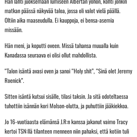
Hän lähti juoksemaan lumiseen Albertan yöhön, kohti jonkin
matkan päässä näkyvää taloa, jossa oli valot vielä päällä.
Oltiin aika maaseudulla. Ei kauppoja, ei bensa-asemia
missään.
Hän meni, ja koputti oveen. Missä tahansa muualla kuin
Kanadassa seuraava ei olisi ollut mahdollista.
“Talon isäntä avasi oven ja sanoi “Holy shit”, “Sinä olet Jeremy
Roenick”.
Sitten isäntä kutsui sisälle, tilasi taksin. Ja sitä odoteltaessa
tuhottiin isännän kori Molson-olutta, ja puhuttiin jääkiekkoa.
Jo 16-vuotiaasta elämänsä J.R:n kanssa jakanut vaimo Tracy
kertoi TSN:llä tilanteen menneen niin pahaksi, että kotiin tuli