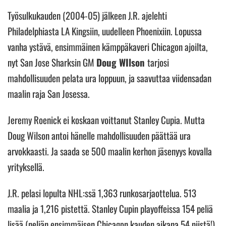
Työsulkukauden (2004-05) jälkeen J.R. ajelehti
Philadelphiasta LA Kingsiin, uudelleen Phoenixiin. Lopussa
vanha ystävä, ensimmäinen kämppäkaveri Chicagon ajoilta,
nyt San Jose Sharksin GM
Doug WIlson
tarjosi
mahdollisuuden pelata ura loppuun, ja saavuttaa viidensadan
maalin raja San Josessa.
Jeremy Roenick ei koskaan voittanut Stanley Cupia. Mutta
Doug Wilson antoi hänelle mahdollisuuden päättää ura
arvokkaasti. Ja saada se 500 maalin kerhon jäsenyys kovalla
yrityksellä.
J.R. pelasi lopulta NHL:ssä 1,363 runkosarjaottelua. 513
maalia ja 1,216 pistettä. Stanley Cupin playoffeissa 154 peliä
lisää (neljän ensimmäisen Chicagon kauden aikana 54 niistä!).