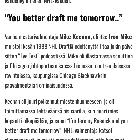
kahdenkymmenen NHL-kauden.
“You better draft me tomorrow..”
Vanha mestarivalmentaja
Mike Keenan
, eli itse
Iron Mike
muisteli kesän 1988 NHL Draftiä edeltänyttä iltaa jokin päivä
sitten “Eye Test” podcastissä. Mike oli illastamassa scouttien
ja Chicagon johtoportaan kanssa hienossa montrealilaisessa
ravintolassa, kaupungissa Chicago Blackhawksin
päävalmentajan ominaisuudessa.
Keenan oli juuri poikennut miestenhuoneeseen, ja oli
toimittamassa tehtäväänsä pisuaarilla, kun nuori mies
kopautti olkapäähän, ja sanoi “I`m Jeremy Roenick and you
better draft me tomorrow”. NHL-valmentaja katsoi
olkapäänsä yli, ja pyysi junnua odottamaan, että hän saisi