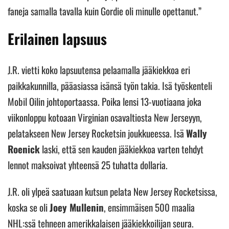
faneja samalla tavalla kuin Gordie oli minulle opettanut.”
Erilainen lapsuus
J.R. vietti koko lapsuutensa pelaamalla jääkiekkoa eri
paikkakunnilla, pääasiassa isänsä työn takia. Isä työskenteli
Mobil Oilin johtoportaassa. Poika lensi 13-vuotiaana joka
viikonloppu kotoaan Virginian osavaltiosta New Jerseyyn,
pelatakseen New Jersey Rocketsin joukkueessa. Isä
Wally
Roenick
laski, että sen kauden jääkiekkoa varten tehdyt
lennot maksoivat yhteensä 25 tuhatta dollaria.
J.R. oli ylpeä saatuaan kutsun pelata New Jersey Rocketsissa,
koska se oli
Joey Mullenin
, ensimmäisen 500 maalia
NHL:ssä tehneen amerikkalaisen jääkiekkoilijan seura.