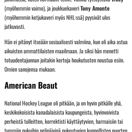
(myöhemmin vaimo), ja joukkuekaveri
Tony Amonte
(myöhemmin ketjukaveri myös NHL:ssä) pyysivät ulos
jatkuvasti.
Hän ei pitänyt itseään sosiaalisesti valmiina, kun oli aika astua
aikuisten ammattilaisten maailmaan. Ja siksi hän menetti
totuudentajunnan joitakin kertoja houkutusten noustua esiin.
Omien sanojensa mukaan.
American Beaut
National Hockey League oli pitkään, ja on hyvin pitkälle yhä,
keskikokoisista kanadalaisista kaupungeista, hyvinvoivista
perheistä tulleitten, korrektisti käyttäytyvien, harmaisiin tai
tummiin pukuihin pelipäivinä pukeutuvien kunnollisten nuorten