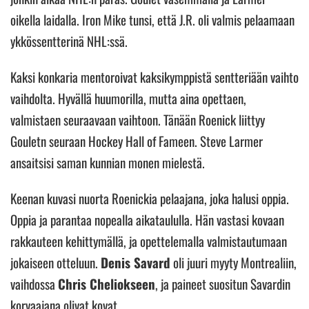
oikella laidalla. Iron Mike tunsi, että J.R. oli valmis pelaamaan
ykkössentterinä NHL:ssä.
Kaksi konkaria mentoroivat kaksikymppistä sentteriään vaihto
vaihdolta. Hyvällä huumorilla, mutta aina opettaen,
valmistaen seuraavaan vaihtoon. Tänään Roenick liittyy
Gouletn seuraan Hockey Hall of Fameen. Steve Larmer
ansaitsisi saman kunnian monen mielestä.
Keenan kuvasi nuorta Roenickia pelaajana, joka halusi oppia.
Oppia ja parantaa nopealla aikataululla. Hän vastasi kovaan
rakkauteen kehittymällä, ja opettelemalla valmistautumaan
jokaiseen otteluun.
Denis Savard
oli juuri myyty Montrealiin,
vaihdossa
Chris Cheliokseen
, ja paineet suositun Savardin
korvaajana olivat kovat.