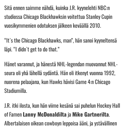
Sitä ennen saimme nähdä, kuinka J.R. kyynelehti NBC:n
studiossa Chicago Blackhawksin voitettua Stanley Cupin
vuosikymmenien odotuksen jälkeen keväällä 2010.
“It`s the Chicago Blackhawks, man”, hän sanoi kyyneltensä
läpi. “I didn`t get to do that.”
Hänet varannut, ja hänestä NHL-legendan muovannut NHL-
seura oli yhä lähellä sydäntä. Hän oli itkenyt vuonna 1992,
nuorena pelaajana, kun Hawks hävisi Game 4:n Chicago
Stadiumilla.
J.R. itki ilosta, kun hän viime kesänä sai puhelun Hockey Hall
of Famen
Lanny McDonaldilta
ja
Mike Gartnerilta
.
Albertalaisen oikean cowboyn leppoisa ääni, ja ystävällinen