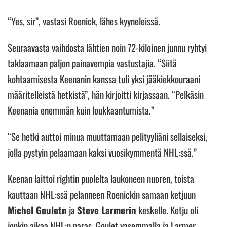
“Yes, sir”, vastasi Roenick, lähes kyyneleissä.
Seuraavasta vaihdosta lähtien noin 72-kiloinen junnu ryhtyi
taklaamaan paljon painavempia vastustajia. “Siitä
kohtaamisesta Keenanin kanssa tuli yksi jääkiekkouraani
määritelleistä hetkistä”, hän kirjoitti kirjassaan. “Pelkäsin
Keenania enemmän kuin loukkaantumista.”
“Se hetki auttoi minua muuttamaan pelityyliäni sellaiseksi,
jolla pystyin pelaamaan kaksi vuosikymmentä NHL:ssä.”
Keenan laittoi rightin puolelta laukoneen nuoren, toista
kauttaan NHL:ssä pelanneen Roenickin samaan ketjuun
Michel Gouletn
ja
Steve Larmerin
keskelle. Ketju oli
jonkin aikaa NHL:n paras. Goulet vasemmalla ja Larmer