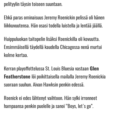
pelityylin täysin toiseen suuntaan.
Ehkä paras ominaisuus Jeremy Roenickin pelissä oli hänen
liikkuvuutensa. Hän osasi todella luistella ja lentää jäällä.
Huippuluokan taitopelin lisäksi Roenickilla oli kovuutta.
Ensimmäisellä täydellä kaudella Chicagossa nenä murtui
kolme kertaa.
Kerran playoffottelussa St. Louis Bluesia vastaan
Glen
Featherstone
löi poikittaisella mailalla Jeremy Roenickia
suoraan suuhun. Aivan Hawksin penkin edessä.
Roenick ei edes lähtenyt vaihtoon. Hän sylki irronneet
hampaansa penkin puolelle ja sanoi “Boys, let`s go”.