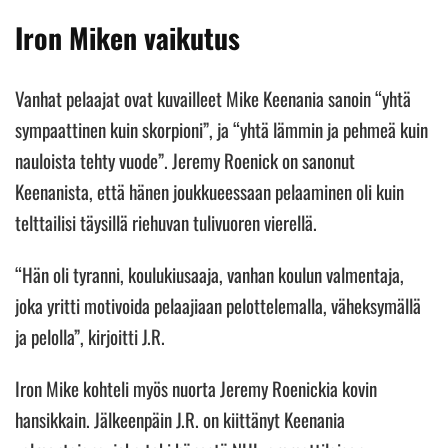
Iron Miken vaikutus
Vanhat pelaajat ovat kuvailleet Mike Keenania sanoin “yhtä
sympaattinen kuin skorpioni”, ja “yhtä lämmin ja pehmeä kuin
nauloista tehty vuode”. Jeremy Roenick on sanonut
Keenanista, että hänen joukkueessaan pelaaminen oli kuin
telttailisi täysillä riehuvan tulivuoren vierellä.
“Hän oli tyranni, koulukiusaaja, vanhan koulun valmentaja,
joka yritti motivoida pelaajiaan pelottelemalla, väheksymällä
ja pelolla”, kirjoitti J.R.
Iron Mike kohteli myös nuorta Jeremy Roenickia kovin
hansikkain. Jälkeenpäin J.R. on kiittänyt Keenania