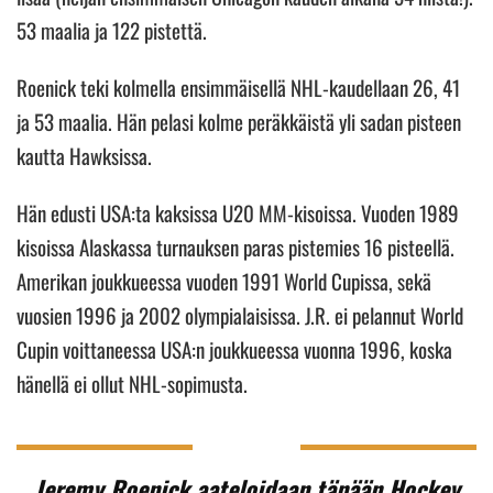
53 maalia ja 122 pistettä.
Roenick teki kolmella ensimmäisellä NHL-kaudellaan 26, 41
ja 53 maalia. Hän pelasi kolme peräkkäistä yli sadan pisteen
kautta Hawksissa.
Hän edusti USA:ta kaksissa U20 MM-kisoissa. Vuoden 1989
kisoissa Alaskassa turnauksen paras pistemies 16 pisteellä.
Amerikan joukkueessa vuoden 1991 World Cupissa, sekä
vuosien 1996 ja 2002 olympialaisissa. J.R. ei pelannut World
Cupin voittaneessa USA:n joukkueessa vuonna 1996, koska
hänellä ei ollut NHL-sopimusta.
Jeremy Roenick aateloidaan tänään Hockey