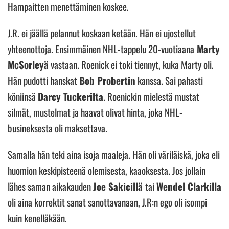
Hampaitten menettäminen koskee.
J.R. ei jäällä pelannut koskaan ketään. Hän ei ujostellut
yhteenottoja. Ensimmäinen NHL-tappelu 20-vuotiaana
Marty
McSorleyä
vastaan. Roenick ei toki tiennyt, kuka Marty oli.
Hän pudotti hanskat
Bob Probertin
kanssa. Sai pahasti
köniinsä
Darcy Tuckerilta
. Roenickin mielestä mustat
silmät, mustelmat ja haavat olivat hinta, joka NHL-
busineksesta oli maksettava.
Samalla hän teki aina isoja maaleja. Hän oli väriläiskä, joka eli
huomion keskipisteenä olemisesta, kaaoksesta. Jos jollain
lähes saman aikakauden
Joe Sakicillä
tai
Wendel Clarkilla
oli aina korrektit sanat sanottavanaan, J.R:n ego oli isompi
kuin kenelläkään.