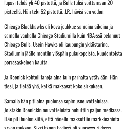
lupasi tehdä yli 40 pistettä, ja Bulls tulisi voittamaan 20
pisteellä. Hän teki 52 pistettä. J.R. hävisi sen vedon.
Chicago Blackhawks oli kova joukkue samoina aikoina ja
samalla vanhalla Chicago Stadiumilla kuin NBA:ssä pelannut
Chicago Bulls. Usein Hawks oli kaupungin ykköstarina.
Stadiumin jäälle mentiin ylöspäin pukukopeista, kuudentoista
porrasaskeleen kautta.
Ja Roenick kohteli faneja aina kuin parhaita ystäviään. Hän
tiesi, ja tietää yhä, ketkä maksavat koko sirkuksen.
Samalla hän piti aina puolensa sopimusneuvotteluissa.
Joistakin Roenickin neuvotteluista puhuttiin paljon mediassa.
Hän piti huolen siitä, että hänelle maksettiin markkinahinta
arvon mukaan. Siksi hänen tyylinsä oli suorassa riidassa