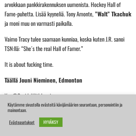
arvokkaan pankkirakennuksen uumenista. Hockey Hall of
Fame-puhetta. Lisää kyyneliä. Tony Amonte,
”Walt” Tkachuk
ja moni muu on varmasti paikalla.
Vaimo Tracy tulee saamaan kunniaa, koska kuten J.R. sanoi
TSN:llä: “She´s the real Hall of Famer.”
It is about fucking time.
Täällä Jouni Nieminen, Edmonton
X: @OnsideWithJouni
Käytämme sivustolla evästeitä kävijämäärien seurantaan, personointiin ja
mainontaan.
Facebook: Jouni Niemisen NHL
HYVÄKSY
Evästeasetukset
Jouninposti@shaw.ca