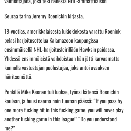
valmentajana, joka teki hänestä NHL-ammattilaisen.
Seuraa tarina Jeremy Roenickin kirjasta.
18-vuotias, amerikkalaisesta lukiokiekosta varattu Roenick
pelasi harjoitusottelua Kalamazoon kaupungissa
ensimmäisellä NHL-harjoitusleirillään Hawksin paidassa.
Yhdessä ensimmäisistä vaihdoistaan hän jätti karvaamatta
kunnolla vastustajan puolustajaa, joka antoi avauksen
häiritsemättä.
Penkillä Mike Keenan tuli luokse, työnsi kätensä Roenickin
kaulaan, ja huusi naama noin tuuman päässä: “If you pass by
one more fucking hit in this fucking game, you will never play
another fucking game in this league!” “Do you understand
me?”