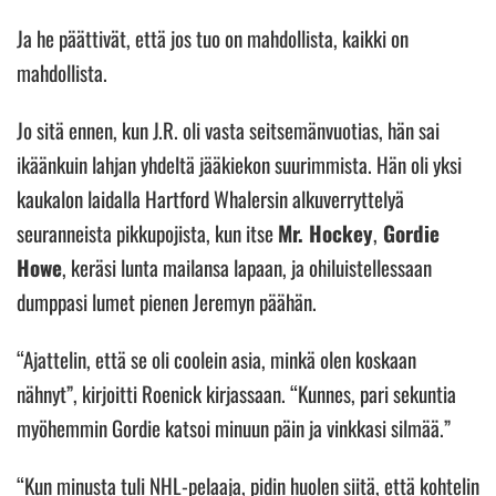
Ja he päättivät, että jos tuo on mahdollista, kaikki on
mahdollista.
Jo sitä ennen, kun J.R. oli vasta seitsemänvuotias, hän sai
ikäänkuin lahjan yhdeltä jääkiekon suurimmista. Hän oli yksi
kaukalon laidalla Hartford Whalersin alkuverryttelyä
seuranneista pikkupojista, kun itse
Mr. Hockey
,
Gordie
Howe
, keräsi lunta mailansa lapaan, ja ohiluistellessaan
dumppasi lumet pienen Jeremyn päähän.
“Ajattelin, että se oli coolein asia, minkä olen koskaan
nähnyt”, kirjoitti Roenick kirjassaan. “Kunnes, pari sekuntia
myöhemmin Gordie katsoi minuun päin ja vinkkasi silmää.”
“Kun minusta tuli NHL-pelaaja, pidin huolen siitä, että kohtelin