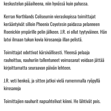
keskustelun pääaiheena, niin hyvässä kuin pahassa.
Kerran Northlands Coliseumin vieraskopissa toimittajat
kerääntyivät silloin Phoenix Coyotesin paidassa pelanneen
Roenickin ympärille pelin jälkeen. J.R. ei ollut tyytyväinen. Hän
latoi ilmaan tukun kovia kirosanoja illan pelistä.
Toimittajat odottivat kärsivällisesti. Yleensä pelaaja
rauhoittuu, nauhuriin tallentuneet voimasanat voidaan jättää
kirjoittamatta seuraavan päivän lehteen.
J.R. veti henkeä, ja sitten jatkoi vielä rumemmalla ryöpyllä
kirosanoja
Toimittajien nauhurit napsahtelivat kiinni. He lähtivät pois.