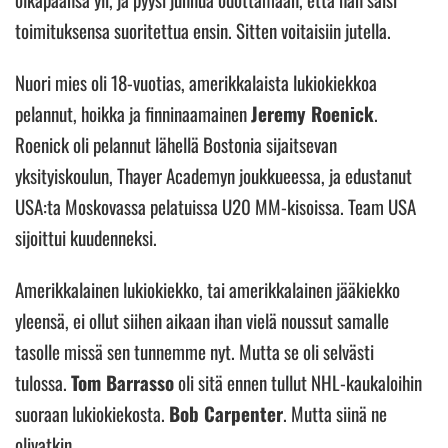
toimituksensa suoritettua ensin. Sitten voitaisiin jutella.
Nuori mies oli 18-vuotias, amerikkalaista lukiokiekkoa
pelannut, hoikka ja finninaamainen
Jeremy Roenick
.
Roenick oli pelannut lähellä Bostonia sijaitsevan
yksityiskoulun, Thayer Academyn joukkueessa, ja edustanut
USA:ta Moskovassa pelatuissa U20 MM-kisoissa. Team USA
sijoittui kuudenneksi.
Amerikkalainen lukiokiekko, tai amerikkalainen jääkiekko
yleensä, ei ollut siihen aikaan ihan vielä noussut samalle
tasolle missä sen tunnemme nyt. Mutta se oli selvästi
tulossa.
Tom Barrasso
oli sitä ennen tullut NHL-kaukaloihin
suoraan lukiokiekosta.
Bob Carpenter
. Mutta siinä ne
olivatkin.