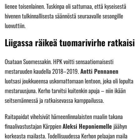
lienee toisenlainen. Tuskinpa oli sattumaa, että kyseisestä
hivenen tulkinnallisesta säännöstä seuraavalle sesongille
luovuttiin.
Liigassa räikeä tuomarivirhe ratkaisi
Osataan Suomessakin. HPK voitti sensaatiomaisesti
mestaruuden kaudella 2018–2019.
Antti Pennanen
luotsasi joukkueensa uskomattomaan lentoon, joka oli lopulta
mestaruusjuna. Kerho tarvitsi kuitenkin apuja – niin ikään
seitsemännessä ja ratkaisevassa kamppailussa.
Raitapaidat vihelsivät hämeenlinnalaisten maalin takana
finaalivastustajan Kärppien
Aleksi Heponiemelle
jäähyn
korkeasta mailasta. Todellisuudessa Kerhon pelaajan maila