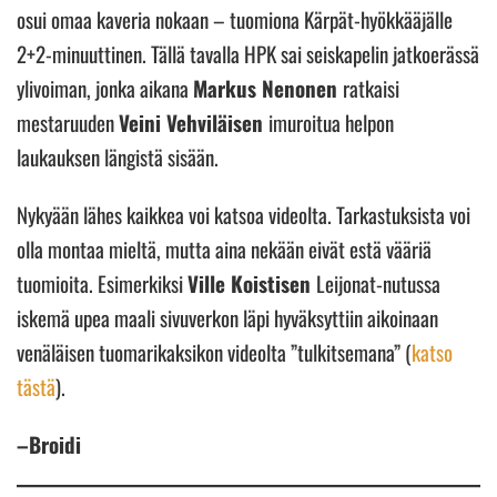
osui omaa kaveria nokaan – tuomiona Kärpät-hyökkääjälle
2+2-minuuttinen. Tällä tavalla HPK sai seiskapelin jatkoerässä
ylivoiman, jonka aikana
Markus Nenonen
ratkaisi
mestaruuden
Veini Vehviläisen
imuroitua helpon
laukauksen längistä sisään.
Nykyään lähes kaikkea voi katsoa videolta. Tarkastuksista voi
olla montaa mieltä, mutta aina nekään eivät estä vääriä
tuomioita. Esimerkiksi
Ville Koistisen
Leijonat-nutussa
iskemä upea maali sivuverkon läpi hyväksyttiin aikoinaan
venäläisen tuomarikaksikon videolta ”tulkitsemana” (
katso
tästä
).
–Broidi