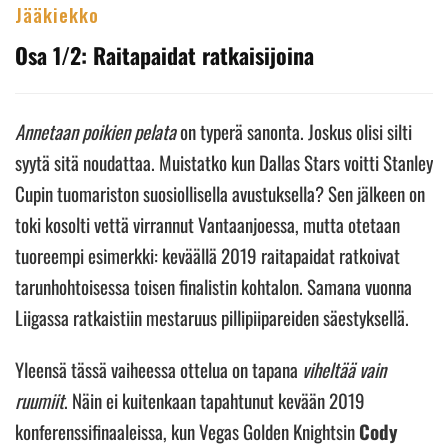
Jääkiekko
Osa 1/2: Raitapaidat ratkaisijoina
Annetaan poikien pelata
on typerä sanonta. Joskus olisi silti
syytä sitä noudattaa. Muistatko kun Dallas Stars voitti Stanley
Cupin tuomariston suosiollisella avustuksella? Sen jälkeen on
toki kosolti vettä virrannut Vantaanjoessa, mutta otetaan
tuoreempi esimerkki: keväällä 2019 raitapaidat ratkoivat
tarunhohtoisessa toisen finalistin kohtalon. Samana vuonna
Liigassa ratkaistiin mestaruus pillipiipareiden säestyksellä.
Yleensä tässä vaiheessa ottelua on tapana
viheltää vain
ruumiit
. Näin ei kuitenkaan tapahtunut kevään 2019
konferenssifinaaleissa, kun Vegas Golden Knightsin
Cody