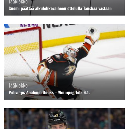
Jääkiekko
Suomi päättää alkulohkovaiheen ottelulla Tanskaa vastaan
Jääkiekko
Pelivihje: Anaheim Ducks – Winnipeg Jets 6.1.