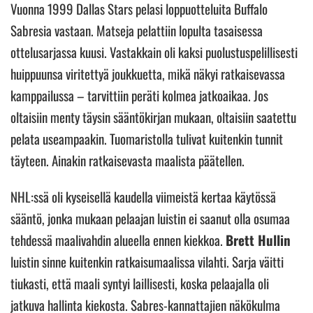
Vuonna 1999 Dallas Stars pelasi loppuotteluita Buffalo
Sabresia vastaan. Matseja pelattiin lopulta tasaisessa
ottelusarjassa kuusi. Vastakkain oli kaksi puolustuspelillisesti
huippuunsa viritettyä joukkuetta, mikä näkyi ratkaisevassa
kamppailussa – tarvittiin peräti kolmea jatkoaikaa. Jos
oltaisiin menty täysin sääntökirjan mukaan, oltaisiin saatettu
pelata useampaakin. Tuomaristolla tulivat kuitenkin tunnit
täyteen. Ainakin ratkaisevasta maalista päätellen.
NHL:ssä oli kyseisellä kaudella viimeistä kertaa käytössä
sääntö, jonka mukaan pelaajan luistin ei saanut olla osumaa
tehdessä maalivahdin alueella ennen kiekkoa.
Brett Hullin
luistin sinne kuitenkin ratkaisumaalissa vilahti. Sarja väitti
tiukasti, että maali syntyi laillisesti, koska pelaajalla oli
jatkuva hallinta kiekosta. Sabres-kannattajien näkökulma