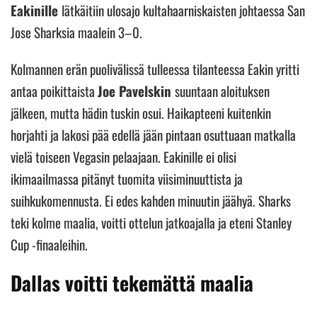
Eakinille
lätkäitiin ulosajo kultahaarniskaisten johtaessa San
Jose Sharksia maalein 3–0.
Kolmannen erän puolivälissä tulleessa tilanteessa Eakin yritti
antaa poikittaista
Joe Pavelskin
suuntaan aloituksen
jälkeen, mutta hädin tuskin osui. Haikapteeni kuitenkin
horjahti ja lakosi pää edellä jään pintaan osuttuaan matkalla
vielä toiseen Vegasin pelaajaan. Eakinille ei olisi
ikimaailmassa pitänyt tuomita viisiminuuttista ja
suihkukomennusta. Ei edes kahden minuutin jäähyä. Sharks
teki kolme maalia, voitti ottelun jatkoajalla ja eteni Stanley
Cup -finaaleihin.
Dallas voitti tekemättä maalia