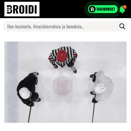
1
Search
for: