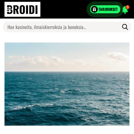
1
Search
for: