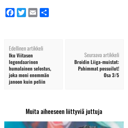
Facebook
Twitter
Email
Share
Artikkelien
Edellinen artikkeli
selaus
Seuraava artikkeli
Iku Viitasen
legendaarinen
Broidin Liiga-muistot:
humalainen selostus,
Pahimmat possuilut!
joka meni enemmän
Osa 3/5
janoon kuin peliin
Muita aiheeseen liittyviä juttuja