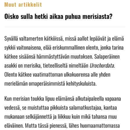
Muut artikkelit
Oisko sulla hetki aikaa puhua merisiasta?
Syvällä valtamerten kätköissä, missä aallot lepäävät ja elämä
sykkii vaitonaisena, elää eriskummallinen olento, jonka tarina
kätkee sisäänsä hämmästyttävän muutoksen. Salaperäinen
asukki on merisika, tieteelliseltä nimeltään
Urochordata
.
Olento kätkee vaatimattoman ulkokuorensa alle yhden
merielämän omaperäisimmistä kehityskuluista.
Kun merisian toukka lipuu elämänsä alkutaipaleella vapaana
vedessä, se muistuttaa pikkuista salamatkustajaa, kantaa
mukanaan selkäjännettä ja liikkuu kuin mikä tahansa muu
eläväinen. Mutta tässä pienessä, lähes huomaamattomassa