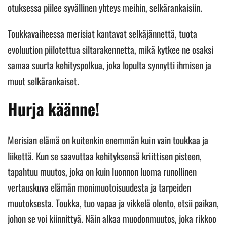
otuksessa piilee syvällinen yhteys meihin, selkärankaisiin.
Toukkavaiheessa merisiat kantavat selkäjännettä, tuota
evoluution piilotettua siltarakennetta, mikä kytkee ne osaksi
samaa suurta kehityspolkua, joka lopulta synnytti ihmisen ja
muut selkärankaiset.
Hurja käänne!
Merisian elämä on kuitenkin enemmän kuin vain toukkaa ja
liikettä. Kun se saavuttaa kehityksensä kriittisen pisteen,
tapahtuu muutos, joka on kuin luonnon luoma runollinen
vertauskuva elämän monimuotoisuudesta ja tarpeiden
muutoksesta. Toukka, tuo vapaa ja vikkelä olento, etsii paikan,
johon se voi kiinnittyä. Näin alkaa muodonmuutos, joka rikkoo