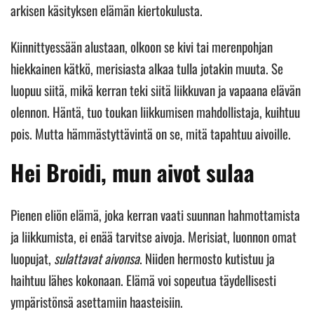
arkisen käsityksen elämän kiertokulusta.
Kiinnittyessään alustaan, olkoon se kivi tai merenpohjan
hiekkainen kätkö, merisiasta alkaa tulla jotakin muuta. Se
luopuu siitä, mikä kerran teki siitä liikkuvan ja vapaana elävän
olennon. Häntä, tuo toukan liikkumisen mahdollistaja, kuihtuu
pois. Mutta hämmästyttävintä on se, mitä tapahtuu aivoille.
Hei Broidi, mun aivot sulaa
Pienen eliön elämä, joka kerran vaati suunnan hahmottamista
ja liikkumista, ei enää tarvitse aivoja. Merisiat, luonnon omat
luopujat,
sulattavat aivonsa
. Niiden hermosto kutistuu ja
haihtuu lähes kokonaan. Elämä voi sopeutua täydellisesti
ympäristönsä asettamiin haasteisiin.