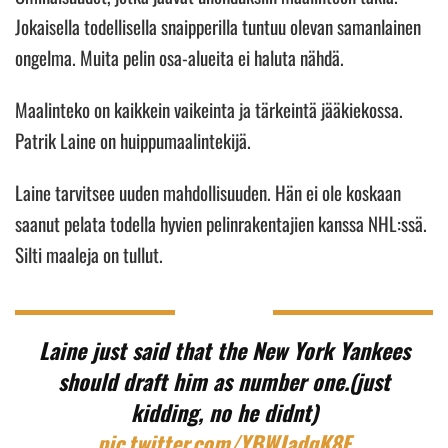
Jokaisella todellisella snaipperilla tuntuu olevan samanlainen
ongelma. Muita pelin osa-alueita ei haluta nähdä.
Maalinteko on kaikkein vaikeinta ja tärkeintä jääkiekossa.
Patrik Laine on huippumaalintekijä.
Laine tarvitsee uuden mahdollisuuden. Hän ei ole koskaan
saanut pelata todella hyvien pelinrakentajien kanssa NHL:ssä.
Silti maaleja on tullut.
Laine just said that the New York Yankees
should draft him as number one.(just
kidding, no he didnt)
pic.twitter.com/YBWJadqK8F