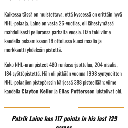
Kaikessa tässä on muistettava, että kyseessä on erittäin hyvä
NHL-pelaaja. Laine on vasta 26-vuotias, eli lähestymässä
mahdollisesti peliuransa parhaita vuosia. Hän teki viime
kaudella pelaamissaan 18 ottelussa kuusi maalia ja
merkkautti yhdeksän pistettä.
Koko NHL-uran pisteet 480 runkosarjaottelua, 204 maalia,
184 syöttöpistettä. Hän oli pitkään vuonna 1998 syntyneitten
NHL-pelaajien pistepörssin kärjessä 388 pisteellään; viime
kaudella
Clayton Keller
ja
Elias Pettersso
n luistelivat ohi.
Patrik Laine has 117 points in his last 129
games.