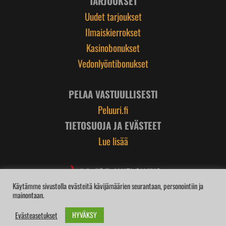
TARJOUKSET
Uudet tarjoukset
Ilmaiskierrokset
Kasinobonukset
Vedonlyöntibonukset
PELAA VASTUULLISESTI
Peluuri.fi
TIETOSUOJA JA EVÄSTEET
Lue lisää
Käytämme sivustolla evästeitä kävijämäärien seurantaan, personointiin ja
mainontaan.
HYVÄKSY
Evästeasetukset
BROIDI.com | © 2026