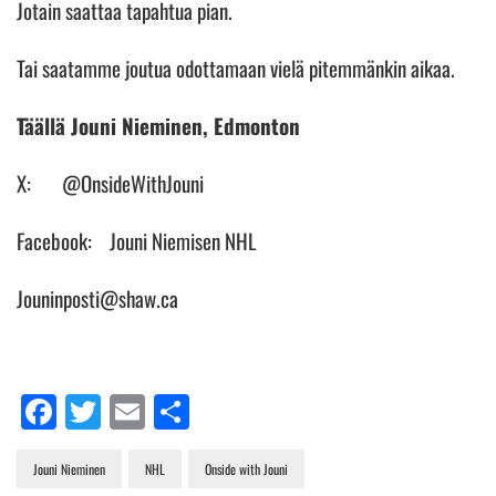
Jotain saattaa tapahtua pian.
Tai saatamme joutua odottamaan vielä pitemmänkin aikaa.
Täällä Jouni Nieminen, Edmonton
X: @OnsideWithJouni
Facebook: Jouni Niemisen NHL
Jouninposti@shaw.ca
Facebook
Twitter
Email
Share
Jouni Nieminen
NHL
Onside with Jouni