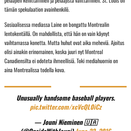
pelaajien kehittäminen ja pelaajista välittäminen. St. Louis on
tämän spekulaation avainhenkilö.
Sosiaalisessa mediassa Laine on bongattu Montrealin
lentokentällä. On mahdollista, että hän on vain kåynyt
vaihtamassa konetta. Mutta huhut ovat aika meheviä. Ajoitus
olisi ainakin erinomainen, koska juuri nyt Montreal
Canadiensilta ei odoteta ihmeellisiä. Toki mediahuomio on
aina Montrealissa todella kova.
Unusually handsome baseball players.
pic.twitter.com/xcVcQL0iCz
— Jouni Nieminen 🇺🇦