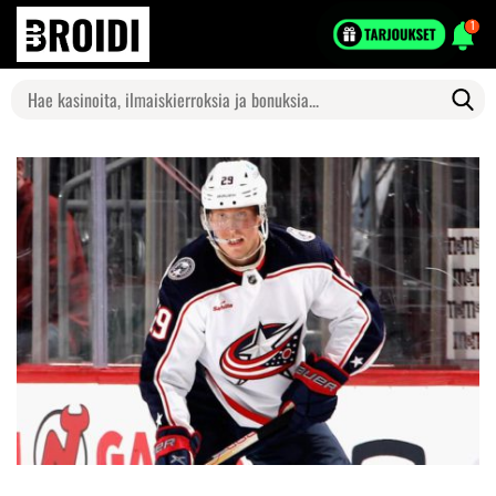
1
Search
for: