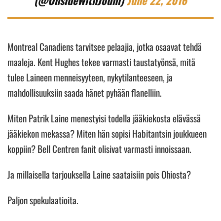
(@OnsideWithJouni)
June 22, 2016
Montreal Canadiens tarvitsee pelaajia, jotka osaavat tehdä
maaleja. Kent Hughes tekee varmasti taustatyönsä, mitä
tulee Laineen menneisyyteen, nykytilanteeseen, ja
mahdollisuuksiin saada hänet pyhään flanelliin.
Miten Patrik Laine menestyisi todella jääkiekosta elävässä
jääkiekon mekassa? Miten hän sopisi Habitantsin joukkueen
koppiin? Bell Centren fanit olisivat varmasti innoissaan.
Ja millaisella tarjouksella Laine saataisiin pois Ohiosta?
Paljon spekulaatioita.