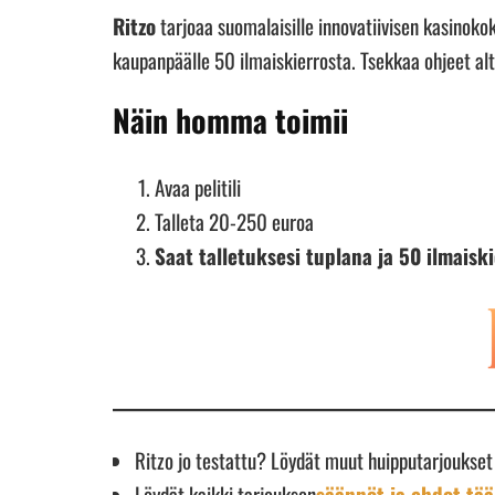
Ritzo
tarjoaa suomalaisille innovatiivisen kasinoko
kaupanpäälle 50 ilmaiskierrosta. Tsekkaa ohjeet alt
Näin homma toimii
Avaa pelitili
Talleta 20-250 euroa
Saat talletuksesi tuplana ja 50 ilmaiski
Ritzo jo testattu? Löydät muut huipputarjoukse
Löydät kaikki tarjouksen
säännöt ja ehdot tää