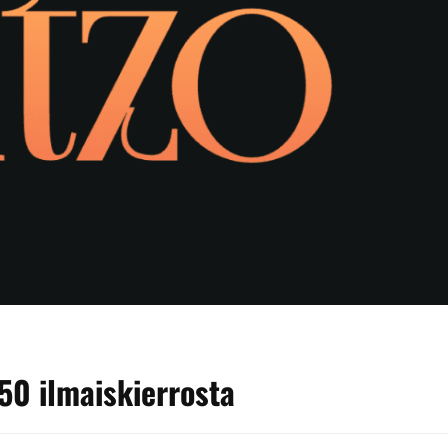
50 ilmaiskierrosta