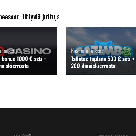
heeseen liittyviä juttuja
bonukset
Kasinobonukset
bonus 1000 € asti +
Talletus tuplana 500 € asti +
maiskierrosta
200 ilmaiskierrosta