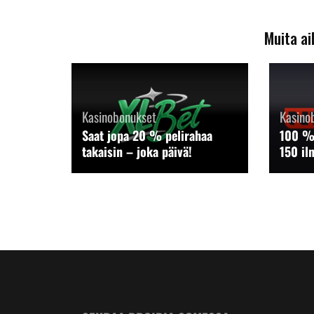
Muita ai
Kasinobonukset
Kasino
Saat jopa 20 % pelirahaa
100 % 
takaisin – joka päivä!
150 il