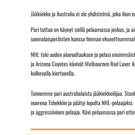
Jääkiekko ja Australia ei ole yhdistelmä, joka ihan
Pari tuttua on käynyt siellä pelaamassa joskus, ja 
suomalaisperäisten kanssa hieman eksoottisemmalla
NHL teki uuden aluevaltauksen ja pelasi ensimmäistä
ja Arizona Coyotes kävivät Melbournen Rod Laver Ar
kulkevalla kiertueella.
Tunnemme pari australialaista jääkiekkoilijaa. Sta
nuorena Tshekkiin ja päätyi lopulta NHL-pelaajaksi
ja aggressiivinen pelaaja. Kävi pelaamassa pari ott