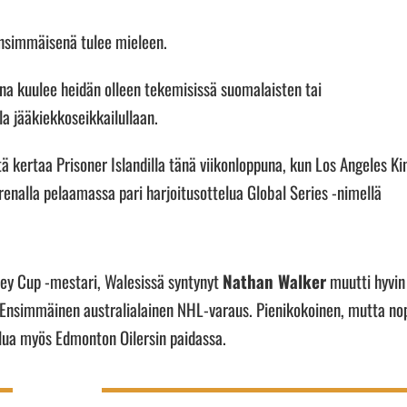
 ensimmäisenä tulee mieleen.
aina kuulee heidän olleen tekemisissä suomalaisten tai
 jääkiekkoseikkailullaan.
 kertaa Prisoner Islandilla tänä viikonloppuna, kun Los Angeles Ki
enalla pelaamassa pari harjoitusottelua Global Series -nimellä
nley Cup -mestari, Walesissä syntynyt
Nathan Walker
muutti hyvin
. Ensimmäinen australialainen NHL-varaus. Pienikokoinen, mutta no
elua myös Edmonton Oilersin paidassa.