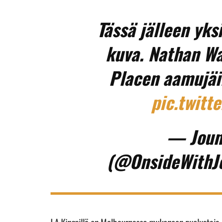
Tässä jälleen yks
kuva. Nathan Wa
Placen aamujäil
pic.twitt
— Joun
(@OnsideWithJ