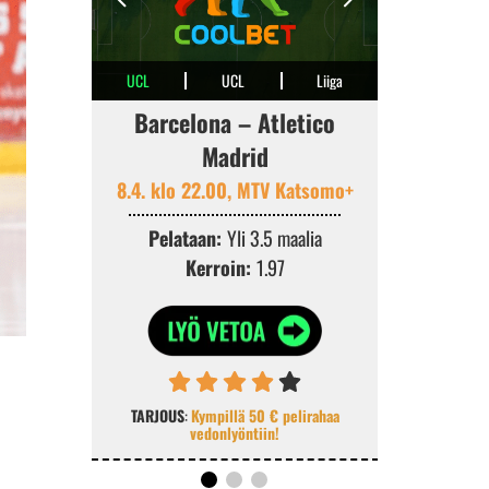
UCL
UCL
Liiga
Barcelona – Atletico
PSG 
Madrid
8.4. klo 2
8.4. klo 22.00, MTV Katsomo+
Pelat
K
Pelataan:
Yli 3.5 maalia
Kerroin:
1.97
TARJOUS
:
100 %
TARJOUS
:
Kympillä 50 € pelirahaa
vedonlyöntiin!